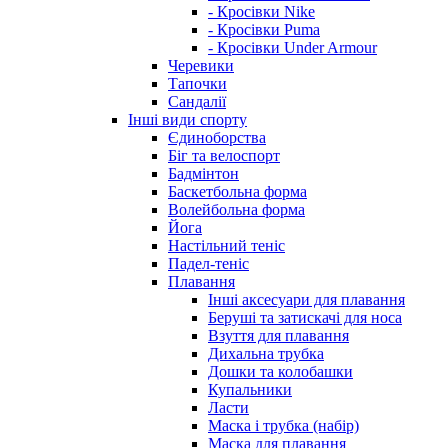
- Кросівки Nike
- Кросівки Puma
- Кросівки Under Armour
Черевики
Тапочки
Сандалії
Інші види спорту
Єдиноборства
Біг та велоспорт
Бадмінтон
Баскетбольна форма
Волейбольна форма
Йога
Настільний теніс
Падел-теніс
Плавання
Інші аксесуари для плавання
Беруші та затискачі для носа
Взуття для плавання
Дихальна трубка
Дошки та колобашки
Купальники
Ласти
Маска і трубка (набір)
Маска для плавання