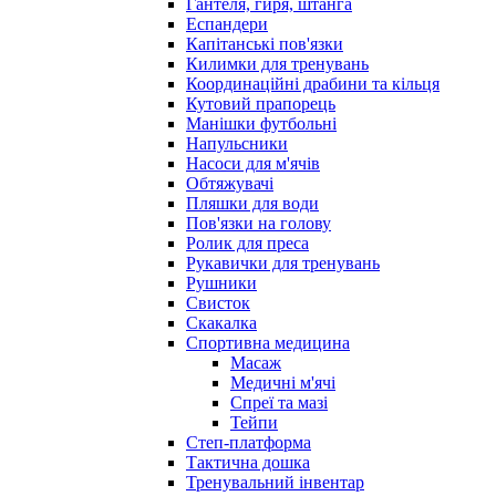
Гантеля, гиря, штанга
Еспандери
Капітанські пов'язки
Килимки для тренувань
Координаційні драбини та кільця
Кутовий прапорець
Манішки футбольні
Напульсники
Насоси для м'ячів
Обтяжувачі
Пляшки для води
Пов'язки на голову
Ролик для преса
Рукавички для тренувань
Рушники
Свисток
Скакалка
Спортивна медицина
Масаж
Медичні м'ячі
Спреї та мазі
Тейпи
Степ-платформа
Тактична дошка
Тренувальний інвентар