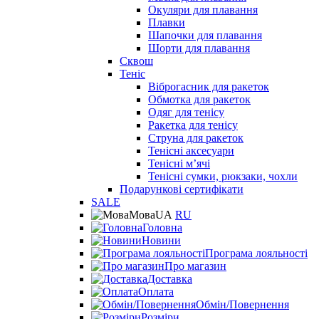
Окуляри для плавання
Плавки
Шапочки для плавання
Шорти для плавання
Сквош
Теніс
Віброгасник для ракеток
Обмотка для ракеток
Одяг для тенісу
Ракетка для тенісу
Струна для ракеток
Тенісні аксесуари
Тенісні мʼячі
Тенісні сумки, рюкзаки, чохли
Подарункові сертифікати
SALE
Мова
UA
RU
Головна
Новини
Програма лояльності
Про магазин
Доставка
Оплата
Обмін/Повернення
Розміри