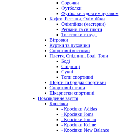
Сорочки
Футболки
Футболки з довгим рукавом
Кофти, Реглани, Олімпійки
Олімпійки (мастерки)
Реглани та світшоти
Толстовки та худі
Вітровки
Куртки та пуховики
Спортивні костюми
Плаття, Спідниці, Боді, Топи
Боді
Спідниці
Сукні
Топи спортивні
Шорти та бриджі спортивні
Спортивні штани
Шкарпетки спортивні
Повсякденне взуття
Кросівки
- Кросівки Adidas
- Кросівки Joma
- Кросівки Jordan
- Кросівки Kelme
- Кросівки New Balance