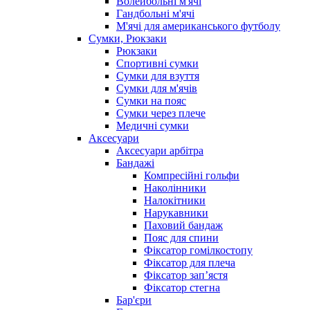
Волейбольні м'ячі
Гандбольні м'ячі
М'ячі для американського футболу
Сумки, Рюкзаки
Рюкзаки
Спортивні сумки
Сумки для взуття
Сумки для м'ячів
Сумки на пояс
Сумки через плече
Медичні сумки
Аксесуари
Аксесуари арбітра
Бандажі
Компресійні гольфи
Наколінники
Налокітники
Нарукавники
Паховий бандаж
Пояс для спини
Фіксатор гомілкостопу
Фіксатор для плеча
Фіксатор запʼястя
Фіксатор стегна
Бар'єри