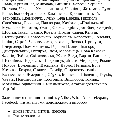
Львів, Кривий Ріг, Миколаїв, Вінниця, Херсон, Чернігів,
Полтава, Черкаси, Хмельницький, Чернівці, Житомир, Суми,
Рівне, Івано-Франківськ, Кам'янське, Кропивницький,
Тернопіль, Кременчук, Луцьк, Біла Церква, Нікополь,
Слов'янськ, Бровари, Павлоград, Кам'янець-Подільський,
Мукачево, Конотоп, Умань, Олександрія, Дрогобич, Бердичів,
Шостка, Ізмаїл, Самар, Ковель, Ніжин, Сміла, Калуш,
Шептицький, Первомайськ, Бориспіль, Коростень, Коломия,
Ірпінь, Стрий, Чорноморськ, Звягель, Лозова, Прилуки,
Енергодар, Нововолинськ, Горішні Плавні, Білгород-
Дністровський, Охтирка, Ізюм, Марганець, Нова Каховка,
Фастів, Лубни, Світловодськ, Жовті Води, Вараш, Вишневе,
Шепетівка, Подільськ, Південноукраїнськ, Миргород, Ромни,
Покров, Володимир, Васильків, Дубно, Нетішин, Буча,
Каховка, Боярка, Славута, Самбір, Старокостянтинів,
Вознесенськ, Жмеринка, Обухів, Борислав, Південне, Глухів,
Чугуїв, Новояворівськ, Костопіль, Вишгород, Токмак,
Могилів-Подільський, Синельникове, а також доставка по
Україні.
Залишилися питання – пишіть у Viber, WhatsApp, Telegram,
Facebook, Instagram і ми допоможемо з вибором.
Вікова група:
дитяча, доросла
Стать:
чоловіча