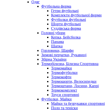
Одяг
Футбольна форма
Гетри футбольні
Комплекти футбольної форми
Футболки футбольні
Шорти футбольні
Суддівська форма
Головні убори
Кепка, Бейсболка
Панама
Шапка
Горловики, Шарфи
Зимові перчатки, Рукавиці
Збірна України
Термобілизна, Білизна Спортивна
Термомайки
Термофутболки
Термокофти
Термошорти, Велосипедки
Термоштани, Лосини, Капрі
Термокомплект
Труси спортивні
Футболки, Майки
Майки та безрукавки спортивні
Поло та теніски