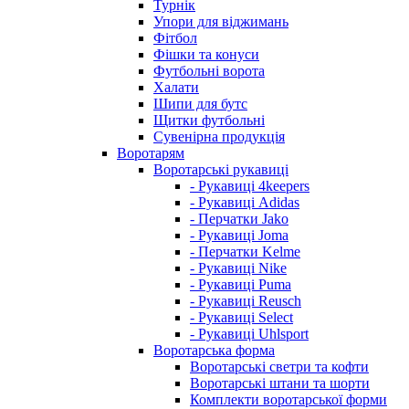
Турнік
Упори для віджимань
Фітбол
Фішки та конуси
Футбольні ворота
Халати
Шипи для бутс
Щитки футбольні
Сувенірна продукція
Воротарям
Воротарські рукавиці
- Рукавиці 4keepers
- Рукавиці Adidas
- Перчатки Jako
- Рукавиці Joma
- Перчатки Kelme
- Рукавиці Nike
- Рукавиці Puma
- Рукавиці Reusch
- Рукавиці Select
- Рукавиці Uhlsport
Воротарська форма
Воротарські светри та кофти
Воротарські штани та шорти
Комплекти воротарської форми