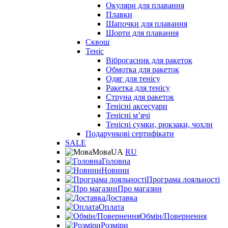
Окуляри для плавання
Плавки
Шапочки для плавання
Шорти для плавання
Сквош
Теніс
Віброгасник для ракеток
Обмотка для ракеток
Одяг для тенісу
Ракетка для тенісу
Струна для ракеток
Тенісні аксесуари
Тенісні мʼячі
Тенісні сумки, рюкзаки, чохли
Подарункові сертифікати
SALE
Мова
UA
RU
Головна
Новини
Програма лояльності
Про магазин
Доставка
Оплата
Обмін/Повернення
Розміри