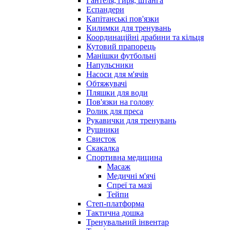
Гантеля, гиря, штанга
Еспандери
Капітанські пов'язки
Килимки для тренувань
Координаційні драбини та кільця
Кутовий прапорець
Манішки футбольні
Напульсники
Насоси для м'ячів
Обтяжувачі
Пляшки для води
Пов'язки на голову
Ролик для преса
Рукавички для тренувань
Рушники
Свисток
Скакалка
Спортивна медицина
Масаж
Медичні м'ячі
Спреї та мазі
Тейпи
Степ-платформа
Тактична дошка
Тренувальний інвентар