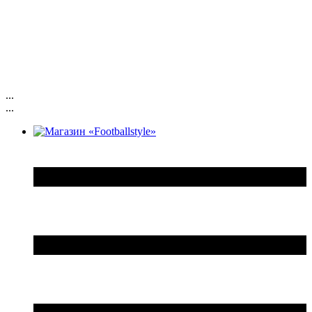
...
...