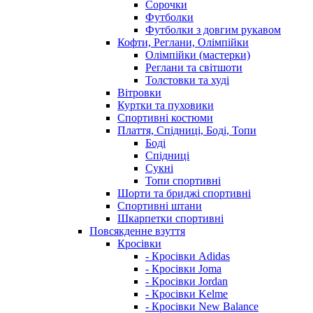
Сорочки
Футболки
Футболки з довгим рукавом
Кофти, Реглани, Олімпійки
Олімпійки (мастерки)
Реглани та світшоти
Толстовки та худі
Вітровки
Куртки та пуховики
Спортивні костюми
Плаття, Спідниці, Боді, Топи
Боді
Спідниці
Сукні
Топи спортивні
Шорти та бриджі спортивні
Спортивні штани
Шкарпетки спортивні
Повсякденне взуття
Кросівки
- Кросівки Adidas
- Кросівки Joma
- Кросівки Jordan
- Кросівки Kelme
- Кросівки New Balance