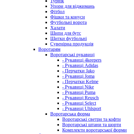
Турнік
Упори для віджимань
Фітбол
Фішки та конуси
Футбольні ворота
Халати
Шипи для бутс
Щитки футбольні
Сувенірна продукція
Воротарям
Воротарські рукавиці
- Рукавиці 4keepers
- Рукавиці Adidas
- Перчатки Jako
- Рукавиці Joma
- Перчатки Kelme
- Рукавиці Nike
- Рукавиці Puma
- Рукавиці Reusch
- Рукавиці Select
- Рукавиці Uhlsport
Воротарська форма
Воротарські светри та кофти
Воротарські штани та шорти
Комплекти воротарської форми