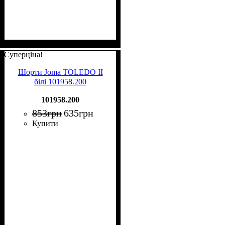
Суперціна!
Шорти Joma TOLEDO II
білі 101958.200
101958.200
853
грн
635
грн
Купити