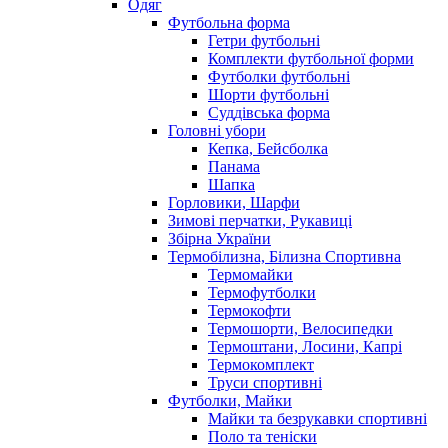
Одяг
Футбольна форма
Гетри футбольні
Комплекти футбольної форми
Футболки футбольні
Шорти футбольні
Суддівська форма
Головні убори
Кепка, Бейсболка
Панама
Шапка
Горловики, Шарфи
Зимові перчатки, Рукавиці
Збірна України
Термобілизна, Білизна Спортивна
Термомайки
Термофутболки
Термокофти
Термошорти, Велосипедки
Термоштани, Лосини, Капрі
Термокомплект
Труси спортивні
Футболки, Майки
Майки та безрукавки спортивні
Поло та теніски