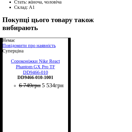
Стать:
жіноча, чоловіча
Склад:
А1
Покупці цього товару також
вибирають
Немає
Повідомити про наявність
Суперціна
Сороконіжки Nike React
Phantom GX Pro TF
DD9466-010
DD9466-010-1001
6 749
грн
5 534
грн