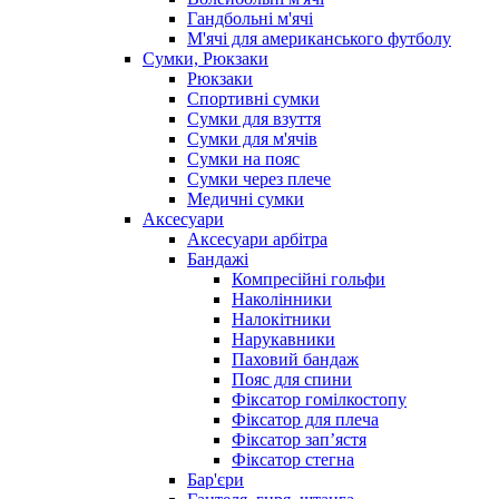
Гандбольні м'ячі
М'ячі для американського футболу
Сумки, Рюкзаки
Рюкзаки
Спортивні сумки
Сумки для взуття
Сумки для м'ячів
Сумки на пояс
Сумки через плече
Медичні сумки
Аксесуари
Аксесуари арбітра
Бандажі
Компресійні гольфи
Наколінники
Налокітники
Нарукавники
Паховий бандаж
Пояс для спини
Фіксатор гомілкостопу
Фіксатор для плеча
Фіксатор запʼястя
Фіксатор стегна
Бар'єри