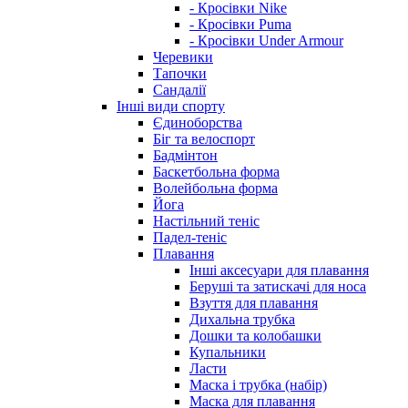
- Кросівки Nike
- Кросівки Puma
- Кросівки Under Armour
Черевики
Тапочки
Сандалії
Інші види спорту
Єдиноборства
Біг та велоспорт
Бадмінтон
Баскетбольна форма
Волейбольна форма
Йога
Настільний теніс
Падел-теніс
Плавання
Інші аксесуари для плавання
Беруші та затискачі для носа
Взуття для плавання
Дихальна трубка
Дошки та колобашки
Купальники
Ласти
Маска і трубка (набір)
Маска для плавання