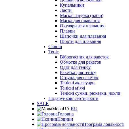
Купальники
Ласти
Маска і трубка (набір)
Маска для плавання
Окуляри для плавання
Плавки
Шапочки для плавання
Шорти для плавання
Сквош
Теніс
Віброгасник для ракеток
Обмотка для ракеток
Одяг для тенісу
Ракетка для тенісу
Струна для ракеток
Тенісні аксесуари
Тенісні мʼячі
Тенісні сумки, рюкзаки, чохли
Подарункові сертифікати
SALE
Мова
UA
RU
Головна
Новини
Програма лояльності