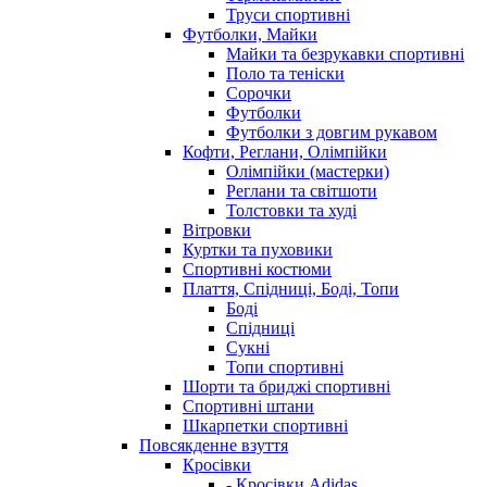
Труси спортивні
Футболки, Майки
Майки та безрукавки спортивні
Поло та теніски
Сорочки
Футболки
Футболки з довгим рукавом
Кофти, Реглани, Олімпійки
Олімпійки (мастерки)
Реглани та світшоти
Толстовки та худі
Вітровки
Куртки та пуховики
Спортивні костюми
Плаття, Спідниці, Боді, Топи
Боді
Спідниці
Сукні
Топи спортивні
Шорти та бриджі спортивні
Спортивні штани
Шкарпетки спортивні
Повсякденне взуття
Кросівки
- Кросівки Adidas