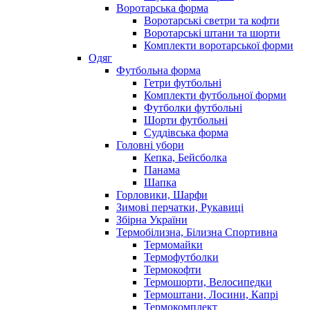
Воротарська форма
Воротарські светри та кофти
Воротарські штани та шорти
Комплекти воротарської форми
Одяг
Футбольна форма
Гетри футбольні
Комплекти футбольної форми
Футболки футбольні
Шорти футбольні
Суддівська форма
Головні убори
Кепка, Бейсболка
Панама
Шапка
Горловики, Шарфи
Зимові перчатки, Рукавиці
Збірна України
Термобілизна, Білизна Спортивна
Термомайки
Термофутболки
Термокофти
Термошорти, Велосипедки
Термоштани, Лосини, Капрі
Термокомплект