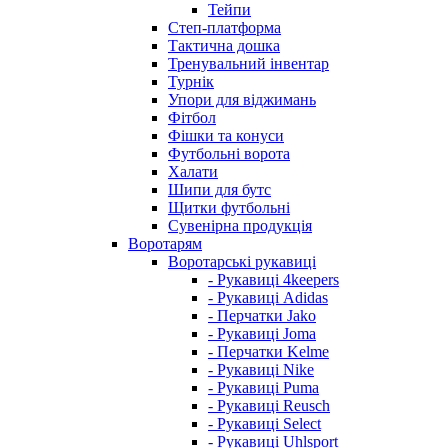
Тейпи
Степ-платформа
Тактична дошка
Тренувальний інвентар
Турнік
Упори для віджимань
Фітбол
Фішки та конуси
Футбольні ворота
Халати
Шипи для бутс
Щитки футбольні
Сувенірна продукція
Воротарям
Воротарські рукавиці
- Рукавиці 4keepers
- Рукавиці Adidas
- Перчатки Jako
- Рукавиці Joma
- Перчатки Kelme
- Рукавиці Nike
- Рукавиці Puma
- Рукавиці Reusch
- Рукавиці Select
- Рукавиці Uhlsport