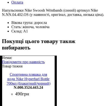
Оплата
Напульсники Nike Swoosh Wristbands (синий) артикул Nike
N.NN.04.402.OS (у наявності, оригінал, доставка, низька ціна).
Вікова група:
доросла
Стать:
жіноча, чоловіча
Склад:
А1
Покупці цього товару також
вибирають
Немає
Повідомити про наявність
Товар тижня
Спортивна пляшка для
води Nike Hyperfuel Bottle
700мл (блакитний/чорний)
N.000.3524.443.24
490
грн