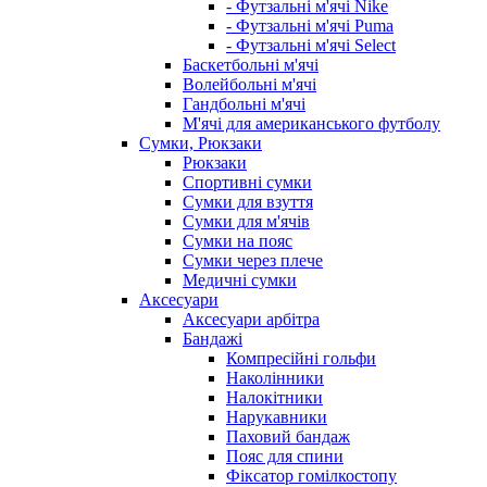
- Футзальні м'ячі Nike
- Футзальні м'ячі Puma
- Футзальні м'ячі Select
Баскетбольні м'ячі
Волейбольні м'ячі
Гандбольні м'ячі
М'ячі для американського футболу
Сумки, Рюкзаки
Рюкзаки
Спортивні сумки
Сумки для взуття
Сумки для м'ячів
Сумки на пояс
Сумки через плече
Медичні сумки
Аксесуари
Аксесуари арбітра
Бандажі
Компресійні гольфи
Наколінники
Налокітники
Нарукавники
Паховий бандаж
Пояс для спини
Фіксатор гомілкостопу