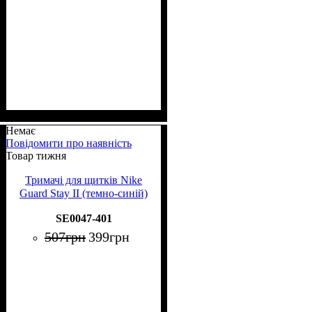
Немає
Повідомити про наявність
Товар тижня
Тримачі для щитків Nike
Guard Stay II (темно-синій)
SE0047-401
507
грн
399
грн