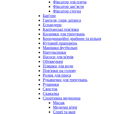
Фіксатор для плеча
Фіксатор запʼястя
Фіксатор стегна
Бар'єри
Гантеля, гиря, штанга
Еспандери
Капітанські пов'язки
Килимки для тренувань
Координаційні драбини та кільця
Кутовий прапорець
Манішки футбольні
Напульсники
Насоси для м'ячів
Обтяжувачі
Пляшки для води
Пов'язки на голову
Ролик для преса
Рукавички для тренувань
Рушники
Свисток
Скакалка
Спортивна медицина
Масаж
Медичні м'ячі
Спреї та мазі