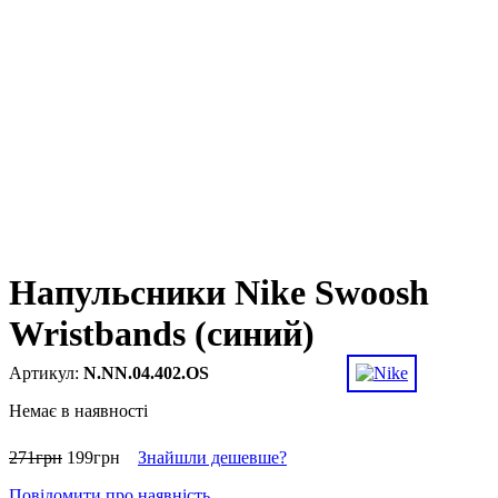
Напульсники Nike Swoosh
Wristbands (синий)
N.NN.04.402.OS
Немає в наявності
271
грн
199
грн
Знайшли дешевше?
Повідомити про наявність