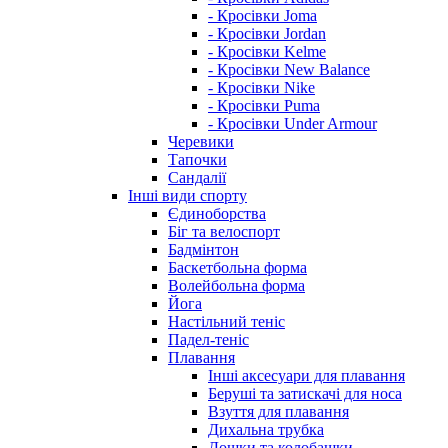
- Кросівки Joma
- Кросівки Jordan
- Кросівки Kelme
- Кросівки New Balance
- Кросівки Nike
- Кросівки Puma
- Кросівки Under Armour
Черевики
Тапочки
Сандалії
Інші види спорту
Єдиноборства
Біг та велоспорт
Бадмінтон
Баскетбольна форма
Волейбольна форма
Йога
Настільний теніс
Падел-теніс
Плавання
Інші аксесуари для плавання
Беруші та затискачі для носа
Взуття для плавання
Дихальна трубка
Дошки та колобашки