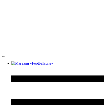
...
...