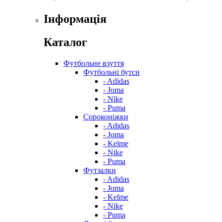
Інформація
Каталог
Футбольне взуття
Футбольні бутси
- Adidas
- Joma
- Nike
- Puma
Сороконіжки
- Adidas
- Joma
- Kelme
- Nike
- Puma
Футзалки
- Adidas
- Joma
- Kelme
- Nike
- Puma