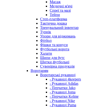
Масаж
Медичні м'ячі
Спреї та мазі
Тейпи
Степ-платформа
Тактична дошка
Тренувальний інвентар
Турнік
Упори для віджимань
Фітбол
Фішки та конуси
Футбольні ворота
Халати
Шипи для бутс
Щитки футбольні
Сувенірна продукція
Воротарям
Воротарські рукавиці
- Рукавиці 4keepers
- Рукавиці Adidas
- Перчатки Jako
- Рукавиці Joma
- Перчатки Kelme
- Рукавиці Nike
- Рукавиці Puma