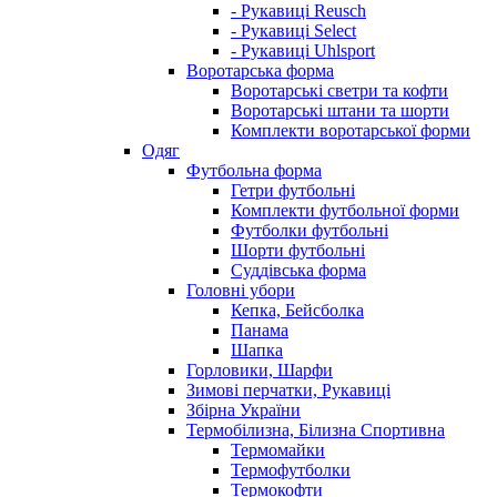
- Рукавиці Reusch
- Рукавиці Select
- Рукавиці Uhlsport
Воротарська форма
Воротарські светри та кофти
Воротарські штани та шорти
Комплекти воротарської форми
Одяг
Футбольна форма
Гетри футбольні
Комплекти футбольної форми
Футболки футбольні
Шорти футбольні
Суддівська форма
Головні убори
Кепка, Бейсболка
Панама
Шапка
Горловики, Шарфи
Зимові перчатки, Рукавиці
Збірна України
Термобілизна, Білизна Спортивна
Термомайки
Термофутболки
Термокофти