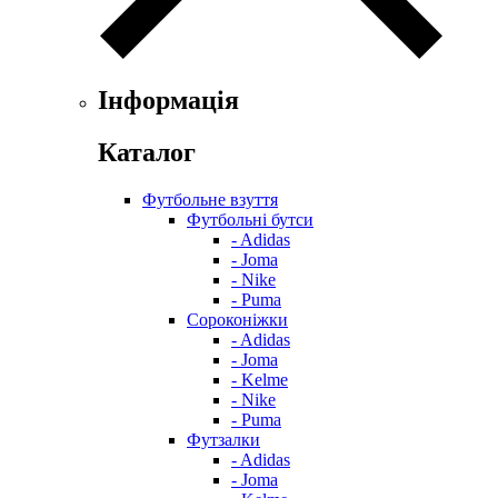
Інформація
Каталог
Футбольне взуття
Футбольні бутси
- Adidas
- Joma
- Nike
- Puma
Сороконіжки
- Adidas
- Joma
- Kelme
- Nike
- Puma
Футзалки
- Adidas
- Joma