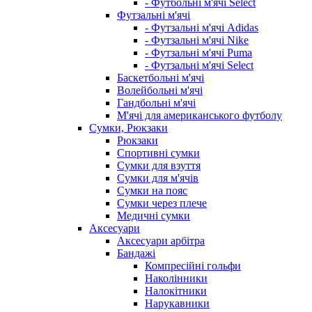
- Футбольні м'ячі Select
Футзальні м'ячі
- Футзальні м'ячі Adidas
- Футзальні м'ячі Nike
- Футзальні м'ячі Puma
- Футзальні м'ячі Select
Баскетбольні м'ячі
Волейбольні м'ячі
Гандбольні м'ячі
М'ячі для американського футболу
Сумки, Рюкзаки
Рюкзаки
Спортивні сумки
Сумки для взуття
Сумки для м'ячів
Сумки на пояс
Сумки через плече
Медичні сумки
Аксесуари
Аксесуари арбітра
Бандажі
Компресійні гольфи
Наколінники
Налокітники
Нарукавники