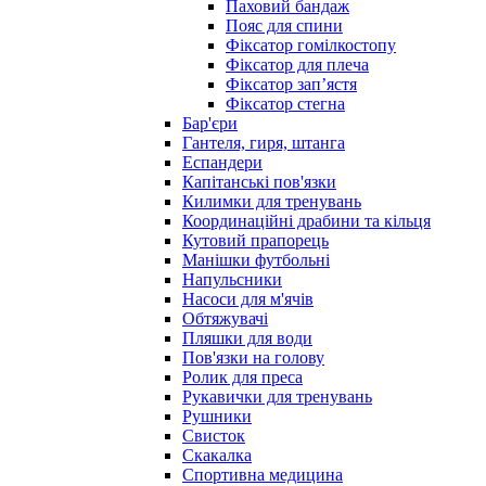
Паховий бандаж
Пояс для спини
Фіксатор гомілкостопу
Фіксатор для плеча
Фіксатор запʼястя
Фіксатор стегна
Бар'єри
Гантеля, гиря, штанга
Еспандери
Капітанські пов'язки
Килимки для тренувань
Координаційні драбини та кільця
Кутовий прапорець
Манішки футбольні
Напульсники
Насоси для м'ячів
Обтяжувачі
Пляшки для води
Пов'язки на голову
Ролик для преса
Рукавички для тренувань
Рушники
Свисток
Скакалка
Спортивна медицина