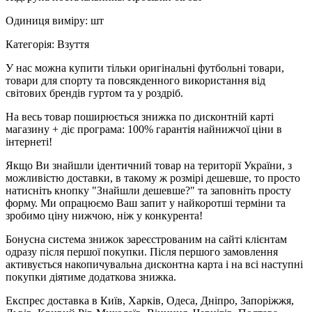
Одиниця виміру: шт
Категорія: Взуття
У нас можна купити тільки оригінальні футбольні товари,
товари для спорту та повсякденного використання від
світових брендів гуртом та у роздріб.
На весь товар поширюється знижка по дисконтній карті
магазину + діє програма: 100% гарантія найнижчої ціни в
інтернеті!
Якщо Ви знайшли ідентичний товар на території України, з
можливістю доставки, в такому ж розмірі дешевше, то просто
натисніть кнопку "Знайшли дешевше?" та заповніть просту
форму. Ми опрацюємо Ваш запит у найкоротші терміни та
зробимо ціну нижчою, ніж у конкурента!
Бонусна система знижок зареєстрованим на сайті клієнтам
одразу після першої покупки. Після першого замовлення
активується накопичувальна дисконтна карта і на всі наступні
покупки діятиме додаткова знижка.
Експрес доставка в Київ, Харків, Одеса, Дніпро, Запоріжжя,