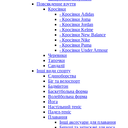
Повсякденне взуття
Кросівки
- Кросівки Adidas
- Кросівки Joma
- Кросівки Jordan
- Кросівки Kelme
- Кросівки New Balance
- Кросівки Nike
- Кросівки Puma
- Кросівки Under Armour
Черевики
Тапочки
Сандалії
Інші види спорту
Єдиноборства
Біг та велоспорт
Бадмінтон
Баскетбольна форма
Волейбольна форма
Йога
Настільний теніс
Падел-теніс
Плавання
Інші аксесуари для плавання
Беруші та затискачі для носа