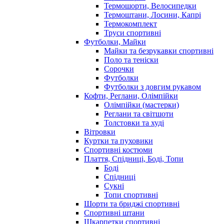
Термошорти, Велосипедки
Термоштани, Лосини, Капрі
Термокомплект
Труси спортивні
Футболки, Майки
Майки та безрукавки спортивні
Поло та теніски
Сорочки
Футболки
Футболки з довгим рукавом
Кофти, Реглани, Олімпійки
Олімпійки (мастерки)
Реглани та світшоти
Толстовки та худі
Вітровки
Куртки та пуховики
Спортивні костюми
Плаття, Спідниці, Боді, Топи
Боді
Спідниці
Сукні
Топи спортивні
Шорти та бриджі спортивні
Спортивні штани
Шкарпетки спортивні