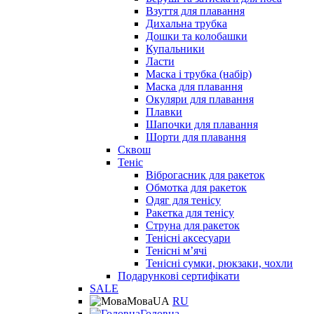
Взуття для плавання
Дихальна трубка
Дошки та колобашки
Купальники
Ласти
Маска і трубка (набір)
Маска для плавання
Окуляри для плавання
Плавки
Шапочки для плавання
Шорти для плавання
Сквош
Теніс
Віброгасник для ракеток
Обмотка для ракеток
Одяг для тенісу
Ракетка для тенісу
Струна для ракеток
Тенісні аксесуари
Тенісні мʼячі
Тенісні сумки, рюкзаки, чохли
Подарункові сертифікати
SALE
Мова
UA
RU
Головна