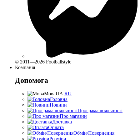
© 2011—2026 Footballstyle
Компанія
Допомога
Мова
UA
RU
Головна
Новини
Програма лояльності
Про магазин
Доставка
Оплата
Обмін/Повернення
Розміри