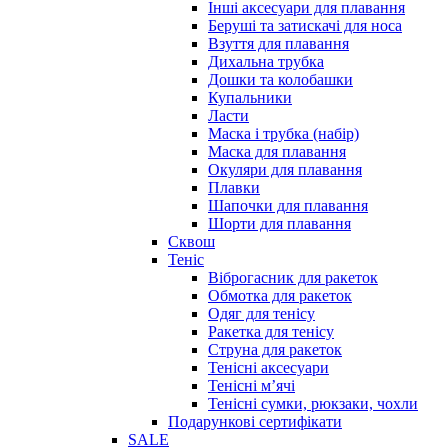
Інші аксесуари для плавання
Беруші та затискачі для носа
Взуття для плавання
Дихальна трубка
Дошки та колобашки
Купальники
Ласти
Маска і трубка (набір)
Маска для плавання
Окуляри для плавання
Плавки
Шапочки для плавання
Шорти для плавання
Сквош
Теніс
Віброгасник для ракеток
Обмотка для ракеток
Одяг для тенісу
Ракетка для тенісу
Струна для ракеток
Тенісні аксесуари
Тенісні мʼячі
Тенісні сумки, рюкзаки, чохли
Подарункові сертифікати
SALE