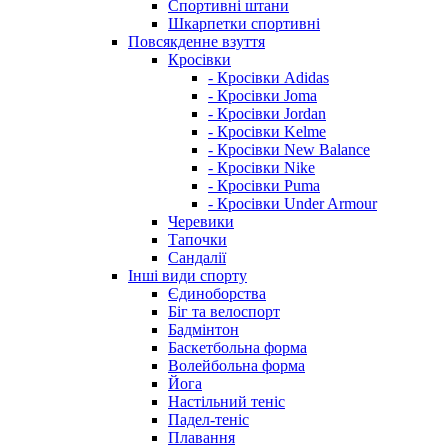
Спортивні штани
Шкарпетки спортивні
Повсякденне взуття
Кросівки
- Кросівки Adidas
- Кросівки Joma
- Кросівки Jordan
- Кросівки Kelme
- Кросівки New Balance
- Кросівки Nike
- Кросівки Puma
- Кросівки Under Armour
Черевики
Тапочки
Сандалії
Інші види спорту
Єдиноборства
Біг та велоспорт
Бадмінтон
Баскетбольна форма
Волейбольна форма
Йога
Настільний теніс
Падел-теніс
Плавання