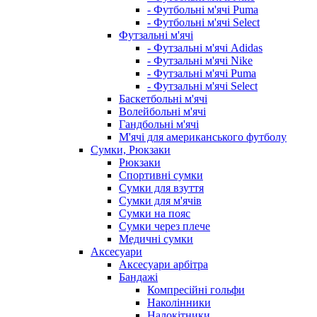
- Футбольні м'ячі Puma
- Футбольні м'ячі Select
Футзальні м'ячі
- Футзальні м'ячі Adidas
- Футзальні м'ячі Nike
- Футзальні м'ячі Puma
- Футзальні м'ячі Select
Баскетбольні м'ячі
Волейбольні м'ячі
Гандбольні м'ячі
М'ячі для американського футболу
Сумки, Рюкзаки
Рюкзаки
Спортивні сумки
Сумки для взуття
Сумки для м'ячів
Сумки на пояс
Сумки через плече
Медичні сумки
Аксесуари
Аксесуари арбітра
Бандажі
Компресійні гольфи
Наколінники
Налокітники