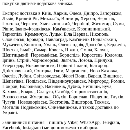
покупки діятиме додаткова знижка.
Експрес доставка в Київ, Харків, Одеса, Дніпро, Запоріжжя,
Львів, Кривий Ріг, Миколаїв, Вінниця, Херсон, Чернігів,
Полтава, Черкаси, Хмельницький, Чернівці, Житомир, Суми,
Рівне, Івано-Франківськ, Кам'янське, Кропивницький,
Тернопіль, Кременчук, Луцьк, Біла Церква, Нікополь,
Слов'янськ, Бровари, Павлоград, Кам'янець-Подільський,
Мукачево, Конотоп, Умань, Олександрія, Дрогобич, Бердичів,
Шостка, Ізмаїл, Самар, Ковель, Ніжин, Сміла, Калуш,
Шептицький, Первомайськ, Бориспіль, Коростень, Коломия,
Ірпінь, Стрий, Чорноморськ, Звягель, Лозова, Прилуки,
Енергодар, Нововолинськ, Горішні Плавні, Білгород-
Дністровський, Охтирка, Ізюм, Марганець, Нова Каховка,
Фастів, Лубни, Світловодськ, Жовті Води, Вараш, Вишневе,
Шепетівка, Подільськ, Південноукраїнськ, Миргород, Ромни,
Покров, Володимир, Васильків, Дубно, Нетішин, Буча,
Каховка, Боярка, Славута, Самбір, Старокостянтинів,
Вознесенськ, Жмеринка, Обухів, Борислав, Південне, Глухів,
Чугуїв, Новояворівськ, Костопіль, Вишгород, Токмак,
Могилів-Подільський, Синельникове, а також доставка по
Україні.
Залишилися питання – пишіть у Viber, WhatsApp, Telegram,
Facebook, Instagram і ми допоможемо з вибором.