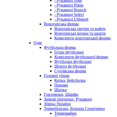
- Рукавиці Nike
- Рукавиці Puma
- Рукавиці Reusch
- Рукавиці Select
- Рукавиці Uhlsport
Воротарська форма
Воротарські светри та кофти
Воротарські штани та шорти
Комплекти воротарської форми
Одяг
Футбольна форма
Гетри футбольні
Комплекти футбольної форми
Футболки футбольні
Шорти футбольні
Суддівська форма
Головні убори
Кепка, Бейсболка
Панама
Шапка
Горловики, Шарфи
Зимові перчатки, Рукавиці
Збірна України
Термобілизна, Білизна Спортивна
Термомайки