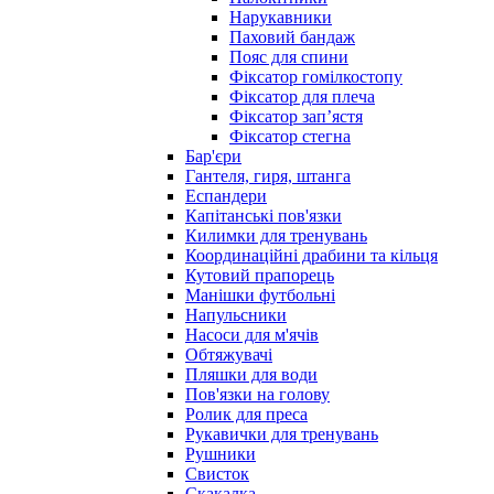
Нарукавники
Паховий бандаж
Пояс для спини
Фіксатор гомілкостопу
Фіксатор для плеча
Фіксатор запʼястя
Фіксатор стегна
Бар'єри
Гантеля, гиря, штанга
Еспандери
Капітанські пов'язки
Килимки для тренувань
Координаційні драбини та кільця
Кутовий прапорець
Манішки футбольні
Напульсники
Насоси для м'ячів
Обтяжувачі
Пляшки для води
Пов'язки на голову
Ролик для преса
Рукавички для тренувань
Рушники
Свисток
Скакалка