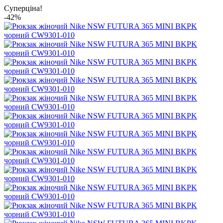
Суперціна!
-42%