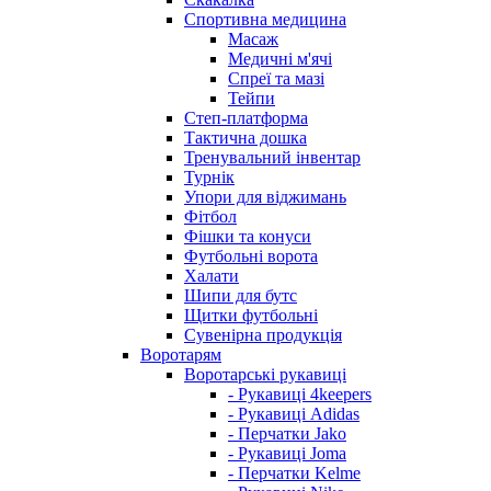
Спортивна медицина
Масаж
Медичні м'ячі
Спреї та мазі
Тейпи
Степ-платформа
Тактична дошка
Тренувальний інвентар
Турнік
Упори для віджимань
Фітбол
Фішки та конуси
Футбольні ворота
Халати
Шипи для бутс
Щитки футбольні
Сувенірна продукція
Воротарям
Воротарські рукавиці
- Рукавиці 4keepers
- Рукавиці Adidas
- Перчатки Jako
- Рукавиці Joma
- Перчатки Kelme