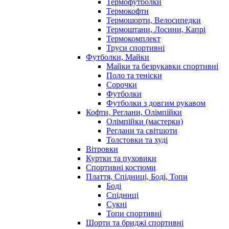
Термофутболки
Термокофти
Термошорти, Велосипедки
Термоштани, Лосини, Капрі
Термокомплект
Труси спортивні
Футболки, Майки
Майки та безрукавки спортивні
Поло та теніски
Сорочки
Футболки
Футболки з довгим рукавом
Кофти, Реглани, Олімпійки
Олімпійки (мастерки)
Реглани та світшоти
Толстовки та худі
Вітровки
Куртки та пуховики
Спортивні костюми
Плаття, Спідниці, Боді, Топи
Боді
Спідниці
Сукні
Топи спортивні
Шорти та бриджі спортивні