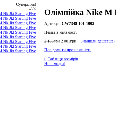
Суперціна!
-8%
Олімпійка Nike M N
CW7348-101-1002
Немає в наявності
2 183
грн
2 001
грн
Знайшли дешевше?
Повідомити про наявність
Таблиця розмірів
Нові моделі