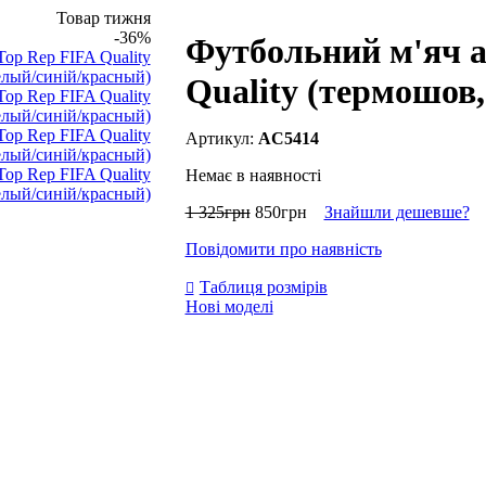
Товар тижня
-36%
Футбольний м'яч a
Quality (термошов
AC5414
Немає в наявності
1 325
грн
850
грн
Знайшли дешевше?
Повідомити про наявність
Таблиця розмірів
Нові моделі