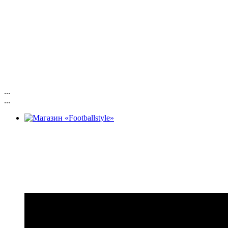
...
...