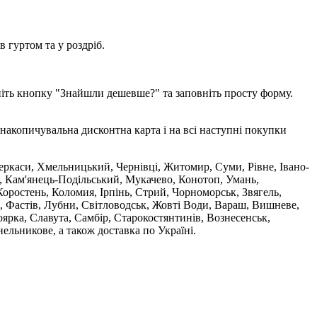
 гуртом та у роздріб.
ніть кнопку "Знайшли дешевше?" та заповніть просту форму.
накопичувальна дисконтна карта і на всі наступні покупки
 Черкаси, Хмельницький, Чернівці, Житомир, Суми, Рівне, Івано-
, Кам'янець-Подільський, Мукачево, Конотоп, Умань,
оростень, Коломия, Ірпінь, Стрий, Чорноморськ, Звягель,
, Фастів, Лубни, Світловодськ, Жовті Води, Вараш, Вишневе,
ярка, Славута, Самбір, Старокостянтинів, Вознесенськ,
ельникове, а також доставка по Україні.