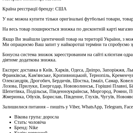
Країна реєстрації бренду: США
У нас можна купити тільки оригінальні футбольні товари, товар
На весь товар поширюється знижка по дисконтній карті магазину
Якщо Ви знайшли ідентичний товар на території України, з мож
Ми опрацюємо Ваш запит у найкоротші терміни та спробуємо з
Бонусна система знижок зареєстрованим на сайті клієнтам одра
діятиме додаткова знижка.
Експрес доставка в Київ, Харків, Одеса, Дніпро, Запоріжжя, Ль
Франківськ, Кам'янське, Кропивницький, Тернопіль, Кременчук,
Олександрія, Дрогобич, Бердичів, Шостка, Ізмаїл, Самар, Кове
Лозова, Прилуки, Енергодар, Нововолинськ, Горішні Плавні, Б
Шепетівка, Подільськ, Південноукраїнськ, Миргород, Ромни, По
Жмеринка, Обухів, Борислав, Південне, Глухів, Чугуїв, Новояв
Залишилися питання – пишіть у Viber, WhatsApp, Telegram, Face
Вікова група:
доросла
Стать:
чоловіча
Бренд:
Nike
Колір:
червоний