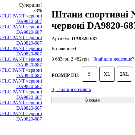
Суперціна!
-33%
Штани спортивні 
червоні DA9820-68
DA9820-687
В наявності
3 683
грн
2 482
грн
Знайшли дешевше?
S
XL
2XL
РОЗМІР EU:
Таблиця розмірів
В кошик