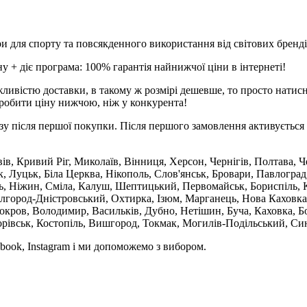
и для спорту та повсякденного використання від світових брендів
 + діє програма: 100% гарантія найнижчої ціни в інтернеті!
ливістю доставки, в такому ж розмірі дешевше, то просто натис
робити ціну нижчою, ніж у конкурента!
зу після першої покупки. Після першого замовлення активується 
вів, Кривий Ріг, Миколаїв, Вінниця, Херсон, Чернігів, Полтава,
 Луцьк, Біла Церква, Нікополь, Слов'янськ, Бровари, Павлоград
ль, Ніжин, Сміла, Калуш, Шептицький, Первомайськ, Бориспіль, К
ілгород-Дністровський, Охтирка, Ізюм, Марганець, Нова Каховка
кров, Володимир, Васильків, Дубно, Нетішин, Буча, Каховка, Бо
орівськ, Костопіль, Вишгород, Токмак, Могилів-Подільський, Син
book, Instagram і ми допоможемо з вибором.