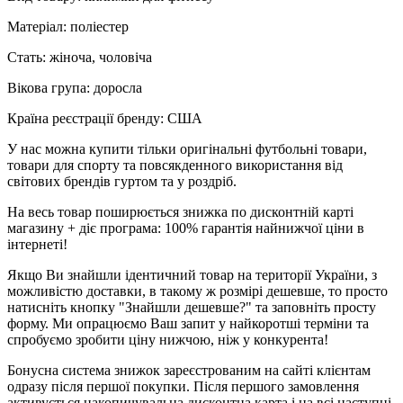
Матеріал: поліестер
Стать: жіноча, чоловіча
Вікова група: доросла
Країна реєстрації бренду: США
У нас можна купити тільки оригінальні футбольні товари,
товари для спорту та повсякденного використання від
світових брендів гуртом та у роздріб.
На весь товар поширюється знижка по дисконтній карті
магазину + діє програма: 100% гарантія найнижчої ціни в
інтернеті!
Якщо Ви знайшли ідентичний товар на території України, з
можливістю доставки, в такому ж розмірі дешевше, то просто
натисніть кнопку "Знайшли дешевше?" та заповніть просту
форму. Ми опрацюємо Ваш запит у найкоротші терміни та
спробуємо зробити ціну нижчою, ніж у конкурента!
Бонусна система знижок зареєстрованим на сайті клієнтам
одразу після першої покупки. Після першого замовлення
активується накопичувальна дисконтна карта і на всі наступні