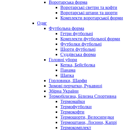
Воротарська форма
Воротарські светри та кофти
Воротарські штани та шорти
Комплекти воротарської форми
Одяг
Футбольна форма
Гетри футбольні
Комплекти футбольної форми
Футболки футбольні
Шорти футбольні
Суддівська форма
Головні убори
Кепка, Бейсболка
Панама
Шапка
Горловики, Шарфи
Зимові перчатки, Рукавиці
Збірна України
Термобілизна, Білизна Спортивна
Термомайки
Термофутболки
Термокофти
Термошорти, Велосипедки
Термоштани, Лосини, Капрі
Термокомплект