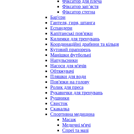
Фіксатор для плеча
Фіксатор запʼястя
Фіксатор стегна
Бар'єри
Гантеля, гиря, штанга
Еспандери
Капітанські пов'язки
Килимки для тренувань
Координаційні драбини та кільця
Кутовий прапорець
Манішки футбольні
Напульсники
Насоси для м'ячів
Обтяжувачі
Пляшки для води
Пов'язки на голову
Ролик для преса
Рукавички для тренувань
Рушники
Свисток
Скакалка
Спортивна медицина
Масаж
Медичні м'ячі
Спреї та мазі