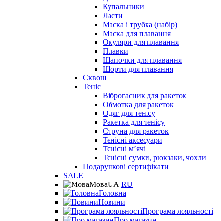
Купальники
Ласти
Маска і трубка (набір)
Маска для плавання
Окуляри для плавання
Плавки
Шапочки для плавання
Шорти для плавання
Сквош
Теніс
Віброгасник для ракеток
Обмотка для ракеток
Одяг для тенісу
Ракетка для тенісу
Струна для ракеток
Тенісні аксесуари
Тенісні мʼячі
Тенісні сумки, рюкзаки, чохли
Подарункові сертифікати
SALE
Мова
UA
RU
Головна
Новини
Програма лояльності
Про магазин