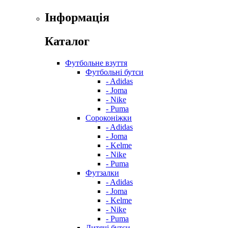
Інформація
Каталог
Футбольне взуття
Футбольні бутси
- Adidas
- Joma
- Nike
- Puma
Сороконіжки
- Adidas
- Joma
- Kelme
- Nike
- Puma
Футзалки
- Adidas
- Joma
- Kelme
- Nike
- Puma
Дитячі бутси