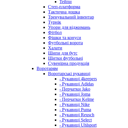
Тейпи
Степ-платформа
Тактична дошка
Тренувальний інвентар
Турнік
Упори для віджимань
Фітбол
Фішки та конуси
Футбольні ворота
Халати
Шипи для бутс
Щитки футбольні
Сувенірна продукція
Воротарям
Воротарські рукавиці
- Рукавиці 4keepers
- Рукавиці Adidas
- Перчатки Jako
- Рукавиці Joma
- Перчатки Kelme
- Рукавиці Nike
- Рукавиці Puma
- Рукавиці Reusch
- Рукавиці Select
- Рукавиці Uhlsport