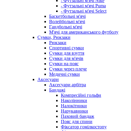
- Футзальні м'ячі Nike
- Футзальні м'ячі Puma
- Футзальні м'ячі Select
Баскетбольні м'ячі
Волейбольні м'ячі
Гандбольні м'ячі
М'ячі для американського футболу
Сумки, Рюкзаки
Рюкзаки
Спортивні сумки
Сумки для взуття
Сумки для м'ячів
Сумки на пояс
Сумки через плече
Медичні сумки
Аксесуари
Аксесуари арбітра
Бандажі
Компресійні гольфи
Наколінники
Налокітники
Нарукавники
Паховий бандаж
Пояс для спини
Фіксатор гомілкостопу