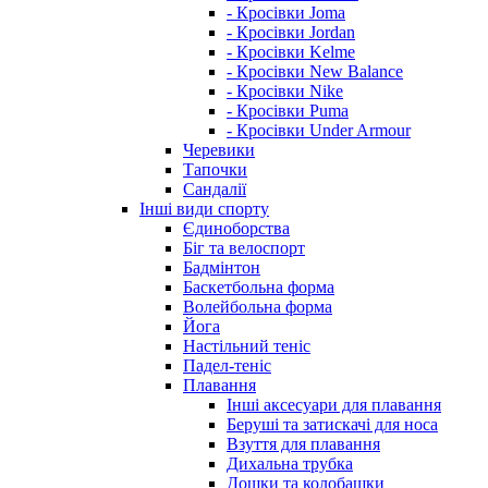
- Кросівки Joma
- Кросівки Jordan
- Кросівки Kelme
- Кросівки New Balance
- Кросівки Nike
- Кросівки Puma
- Кросівки Under Armour
Черевики
Тапочки
Сандалії
Інші види спорту
Єдиноборства
Біг та велоспорт
Бадмінтон
Баскетбольна форма
Волейбольна форма
Йога
Настільний теніс
Падел-теніс
Плавання
Інші аксесуари для плавання
Беруші та затискачі для носа
Взуття для плавання
Дихальна трубка
Дошки та колобашки