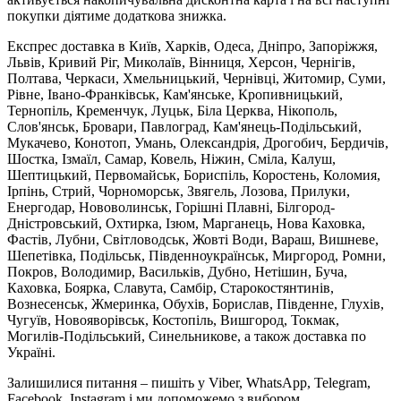
покупки діятиме додаткова знижка.
Експрес доставка в Київ, Харків, Одеса, Дніпро, Запоріжжя,
Львів, Кривий Ріг, Миколаїв, Вінниця, Херсон, Чернігів,
Полтава, Черкаси, Хмельницький, Чернівці, Житомир, Суми,
Рівне, Івано-Франківськ, Кам'янське, Кропивницький,
Тернопіль, Кременчук, Луцьк, Біла Церква, Нікополь,
Слов'янськ, Бровари, Павлоград, Кам'янець-Подільський,
Мукачево, Конотоп, Умань, Олександрія, Дрогобич, Бердичів,
Шостка, Ізмаїл, Самар, Ковель, Ніжин, Сміла, Калуш,
Шептицький, Первомайськ, Бориспіль, Коростень, Коломия,
Ірпінь, Стрий, Чорноморськ, Звягель, Лозова, Прилуки,
Енергодар, Нововолинськ, Горішні Плавні, Білгород-
Дністровський, Охтирка, Ізюм, Марганець, Нова Каховка,
Фастів, Лубни, Світловодськ, Жовті Води, Вараш, Вишневе,
Шепетівка, Подільськ, Південноукраїнськ, Миргород, Ромни,
Покров, Володимир, Васильків, Дубно, Нетішин, Буча,
Каховка, Боярка, Славута, Самбір, Старокостянтинів,
Вознесенськ, Жмеринка, Обухів, Борислав, Південне, Глухів,
Чугуїв, Новояворівськ, Костопіль, Вишгород, Токмак,
Могилів-Подільський, Синельникове, а також доставка по
Україні.
Залишилися питання – пишіть у Viber, WhatsApp, Telegram,
Facebook, Instagram і ми допоможемо з вибором.