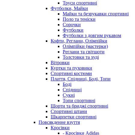
Труси спортивні
Футболки, Майки
Майки та безрукавки спортивні
Поло та теніски
Сорочки
Футболки
Футболки з довгим рукавом
Кофти, Реглани, Олімпійки
Олімпійки (мастерки)
Реглани та світшоти
Толстовки та худі
Вітровки
Куртки та пуховики
Спортивні костюми
Плаття, Спідниці, Боді, Топи
Боді
Спідниці
Сукні
Топи спортивні
Шорти та бриджі спортивні
Спортивні штани
Шкарпетки спортивні
Повсякденне взуття
Кросівки
- Кросівки Adidas