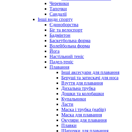
Черевики
Тапочки
Сандалії
Інші види спорту
Єдиноборства
Біг та велоспорт
Бадмінтон
Баскетбольна форма
Волейбольна форма
Йога
Настільний теніс
Падел-теніс
Плавання
Інші аксесуари для плавання
Беруші та затискачі для носа
Взуття для плавання
Дихальна трубка
Дошки та колобашки
Купальники
Ласти
Маска і трубка (набір)
Маска для плавання
Окуляри для плавання
Плавки
Шапочки для плавання