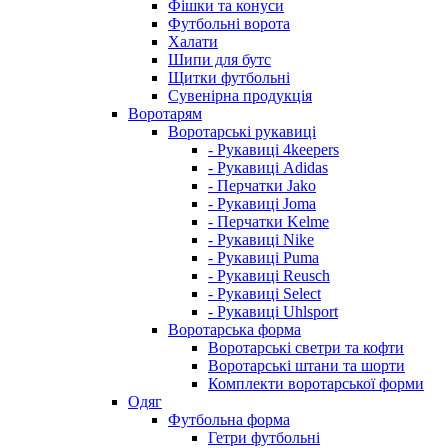
Фішки та конуси
Футбольні ворота
Халати
Шипи для бутс
Щитки футбольні
Сувенірна продукція
Воротарям
Воротарські рукавиці
- Рукавиці 4keepers
- Рукавиці Adidas
- Перчатки Jako
- Рукавиці Joma
- Перчатки Kelme
- Рукавиці Nike
- Рукавиці Puma
- Рукавиці Reusch
- Рукавиці Select
- Рукавиці Uhlsport
Воротарська форма
Воротарські светри та кофти
Воротарські штани та шорти
Комплекти воротарської форми
Одяг
Футбольна форма
Гетри футбольні