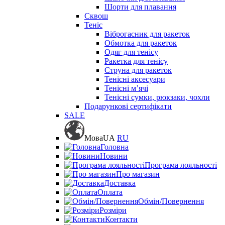
Шорти для плавання
Сквош
Теніс
Віброгасник для ракеток
Обмотка для ракеток
Одяг для тенісу
Ракетка для тенісу
Струна для ракеток
Тенісні аксесуари
Тенісні мʼячі
Тенісні сумки, рюкзаки, чохли
Подарункові сертифікати
SALE
Мова
UA
RU
Головна
Новини
Програма лояльності
Про магазин
Доставка
Оплата
Обмін/Повернення
Розміри
Контакти