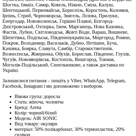
Шостка, Ізмаїл, Самар, Ковель, Ніжин, Сміла, Калуш,
Шептицький, Первомайськ, Бориспіль, Коростень, Коломия,
Ірпінь, Стрий, Чорноморськ, Звягель, Лозова, Прилуки,
Енергодар, Нововолинськ, Горішні Плавні, Білгород-
Дністровський, Охтирка, Ізюм, Марганець, Нова Каховка,
Фастів, Лубни, Світловодськ, Жовті Води, Вараш, Вишневе,
Шепетівка, Подільськ, Південноукраїнськ, Миргород, Ромни,
Покров, Володимир, Васильків, Дубно, Нетішин, Буча,
Каховка, Боярка, Славута, Самбір, Старокостянтинів,
Вознесенськ, Жмеринка, Обухів, Борислав, Південне, Глухів,
Чугуїв, Новояворівськ, Костопіль, Вишгород, Токмак,
Могилів-Подільський, Синельникове, а також доставка по
Україні.
Залишилися питання – пишіть у Viber, WhatsApp, Telegram,
Facebook, Instagram і ми допоможемо з вибором.
Вікова група:
доросла
Стать:
жіноча, чоловіча
Бренд:
Arena
Колір:
чорний/білий
Модель:
AIR SONIC
Вид товару:
окуляри
матеріал:
50% полікарбонат, 30% термопластик, 20%
силікон