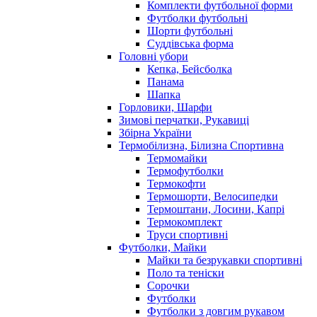
Комплекти футбольної форми
Футболки футбольні
Шорти футбольні
Суддівська форма
Головні убори
Кепка, Бейсболка
Панама
Шапка
Горловики, Шарфи
Зимові перчатки, Рукавиці
Збірна України
Термобілизна, Білизна Спортивна
Термомайки
Термофутболки
Термокофти
Термошорти, Велосипедки
Термоштани, Лосини, Капрі
Термокомплект
Труси спортивні
Футболки, Майки
Майки та безрукавки спортивні
Поло та теніски
Сорочки
Футболки
Футболки з довгим рукавом