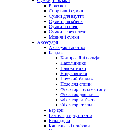
Сумки, Рюкзаки
Рюкзаки
Спортивні сумки
Сумки для взуття
Сумки для м'ячів
Сумки на пояс
Сумки через плече
Медичні сумки
Аксесуари
Аксесуари арбітра
Бандажі
Компресійні гольфи
Наколінники
Налокітники
Нарукавники
Паховий бандаж
Пояс для спини
Фіксатор гомілкостопу
Фіксатор для плеча
Фіксатор запʼястя
Фіксатор стегна
Бар'єри
Гантеля, гиря, штанга
Еспандери
Капітанські пов'язки