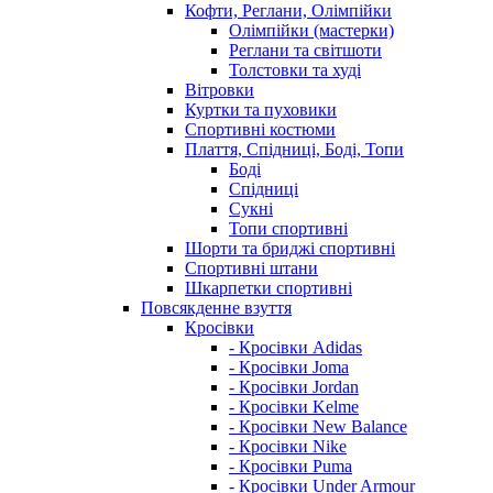
Кофти, Реглани, Олімпійки
Олімпійки (мастерки)
Реглани та світшоти
Толстовки та худі
Вітровки
Куртки та пуховики
Спортивні костюми
Плаття, Спідниці, Боді, Топи
Боді
Спідниці
Сукні
Топи спортивні
Шорти та бриджі спортивні
Спортивні штани
Шкарпетки спортивні
Повсякденне взуття
Кросівки
- Кросівки Adidas
- Кросівки Joma
- Кросівки Jordan
- Кросівки Kelme
- Кросівки New Balance
- Кросівки Nike
- Кросівки Puma
- Кросівки Under Armour