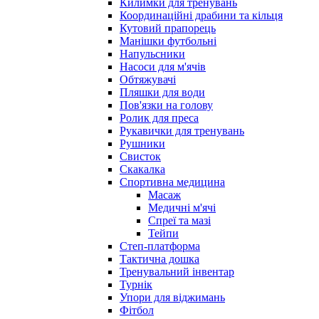
Килимки для тренувань
Координаційні драбини та кільця
Кутовий прапорець
Манішки футбольні
Напульсники
Насоси для м'ячів
Обтяжувачі
Пляшки для води
Пов'язки на голову
Ролик для преса
Рукавички для тренувань
Рушники
Свисток
Скакалка
Спортивна медицина
Масаж
Медичні м'ячі
Спреї та мазі
Тейпи
Степ-платформа
Тактична дошка
Тренувальний інвентар
Турнік
Упори для віджимань
Фітбол