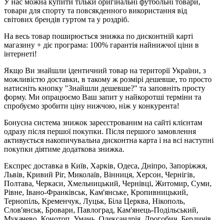
У нас можна купити тільки оригінальні футбольні товари,
товари для спорту та повсякденного використання від
світових брендів гуртом та у роздріб.
На весь товар поширюється знижка по дисконтній карті
магазину + діє програма: 100% гарантія найнижчої ціни в
інтернеті!
Якщо Ви знайшли ідентичний товар на території України, з
можливістю доставки, в такому ж розмірі дешевше, то просто
натисніть кнопку "Знайшли дешевше?" та заповніть просту
форму. Ми опрацюємо Ваш запит у найкоротші терміни та
спробуємо зробити ціну нижчою, ніж у конкурента!
Бонусна система знижок зареєстрованим на сайті клієнтам
одразу після першої покупки. Після першого замовлення
активується накопичувальна дисконтна карта і на всі наступні
покупки діятиме додаткова знижка.
Експрес доставка в Київ, Харків, Одеса, Дніпро, Запоріжжя,
Львів, Кривий Ріг, Миколаїв, Вінниця, Херсон, Чернігів,
Полтава, Черкаси, Хмельницький, Чернівці, Житомир, Суми,
Рівне, Івано-Франківськ, Кам'янське, Кропивницький,
Тернопіль, Кременчук, Луцьк, Біла Церква, Нікополь,
Слов'янськ, Бровари, Павлоград, Кам'янець-Подільський,
Мукачево, Конотоп, Умань, Олександрія, Дрогобич, Бердичів,