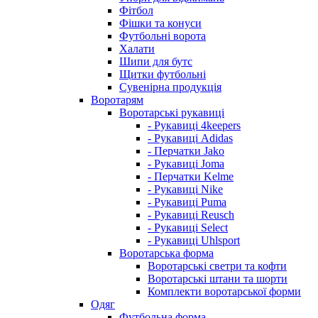
Фітбол
Фішки та конуси
Футбольні ворота
Халати
Шипи для бутс
Щитки футбольні
Сувенірна продукція
Воротарям
Воротарські рукавиці
- Рукавиці 4keepers
- Рукавиці Adidas
- Перчатки Jako
- Рукавиці Joma
- Перчатки Kelme
- Рукавиці Nike
- Рукавиці Puma
- Рукавиці Reusch
- Рукавиці Select
- Рукавиці Uhlsport
Воротарська форма
Воротарські светри та кофти
Воротарські штани та шорти
Комплекти воротарської форми
Одяг
Футбольна форма