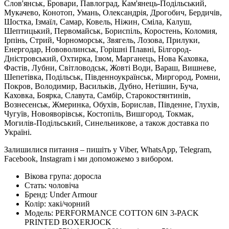
Слов'янськ, Бровари, Павлоград, Кам'янець-Подільський,
Мукачево, Конотоп, Умань, Олександрія, Дрогобич, Бердичів,
Шостка, Ізмаїл, Самар, Ковель, Ніжин, Сміла, Калуш,
Шептицький, Первомайськ, Бориспіль, Коростень, Коломия,
Ірпінь, Стрий, Чорноморськ, Звягель, Лозова, Прилуки,
Енергодар, Нововолинськ, Горішні Плавні, Білгород-
Дністровський, Охтирка, Ізюм, Марганець, Нова Каховка,
Фастів, Лубни, Світловодськ, Жовті Води, Вараш, Вишневе,
Шепетівка, Подільськ, Південноукраїнськ, Миргород, Ромни,
Покров, Володимир, Васильків, Дубно, Нетішин, Буча,
Каховка, Боярка, Славута, Самбір, Старокостянтинів,
Вознесенськ, Жмеринка, Обухів, Борислав, Південне, Глухів,
Чугуїв, Новояворівськ, Костопіль, Вишгород, Токмак,
Могилів-Подільський, Синельникове, а також доставка по
Україні.
Залишилися питання – пишіть у Viber, WhatsApp, Telegram,
Facebook, Instagram і ми допоможемо з вибором.
Вікова група:
доросла
Стать:
чоловіча
Бренд:
Under Armour
Колір:
хакі/чорний
Модель:
PERFORMANCE COTTON 6IN 3-PACK
PRINTED BOXERJOCK