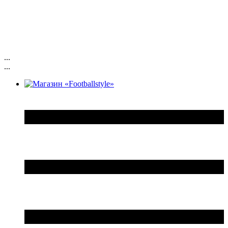
...
...