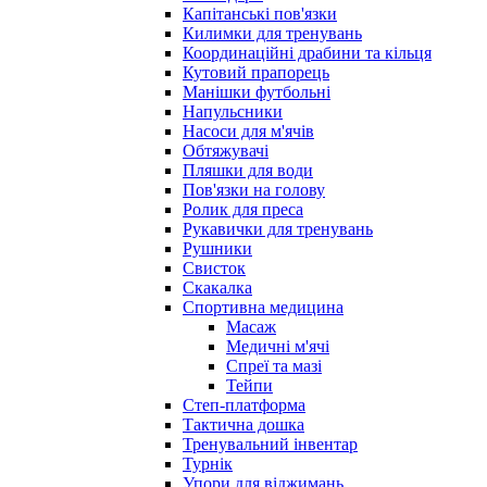
Капітанські пов'язки
Килимки для тренувань
Координаційні драбини та кільця
Кутовий прапорець
Манішки футбольні
Напульсники
Насоси для м'ячів
Обтяжувачі
Пляшки для води
Пов'язки на голову
Ролик для преса
Рукавички для тренувань
Рушники
Свисток
Скакалка
Спортивна медицина
Масаж
Медичні м'ячі
Спреї та мазі
Тейпи
Степ-платформа
Тактична дошка
Тренувальний інвентар
Турнік
Упори для віджимань