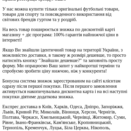
У нас можна купити тільки оригінальні футбольні товари,
товари для спорту та повсякденного використання від
світових брендів гуртом та у роздріб.
На весь товар поширюється знижка по дисконтній карті
магазину + діє програма: 100% гарантія найнижчої ціни в
інтернеті!
Якщо Ви знайшли ідентичний товар на території України, з
можливістю доставки, в такому ж розмірі дешевше, то просто
натисніть кнопку "Знайшли дешевше?" та заповніть просту
форму. Ми опрацюємо Ваш запит у найкоротші терміни та
спробуємо зробити ціну нижчою, ніж у конкурента!
Бонусна система знижок зареєстрованим на сайті клієнтам
одразу після першої покупки. Після першого замовлення
активується накопичувальна дисконтна карта і на всі наступні
покупки діятиме додаткова знижка.
Експрес доставка в Київ, Харків, Одеса, Дніпро, Запоріжжя,
Львів, Кривий Ріг, Миколаїв, Вінниця, Херсон, Чернігів,
Полтава, Черкаси, Хмельницький, Чернівці, Житомир, Суми,
Рівне, Івано-Франківськ, Кам'янське, Кропивницький,
Тернопіль, Кременчук, Луцьк, Біла Церква, Нікополь,