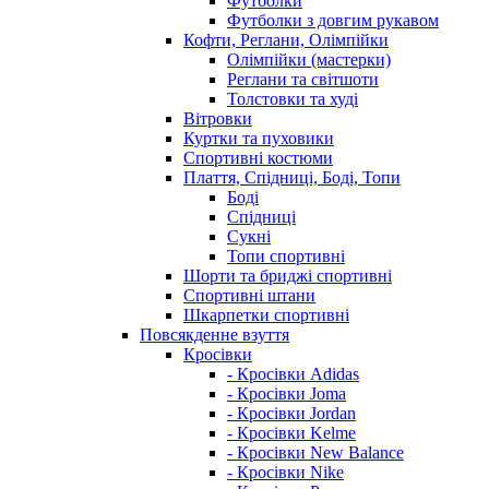
Футболки
Футболки з довгим рукавом
Кофти, Реглани, Олімпійки
Олімпійки (мастерки)
Реглани та світшоти
Толстовки та худі
Вітровки
Куртки та пуховики
Спортивні костюми
Плаття, Спідниці, Боді, Топи
Боді
Спідниці
Сукні
Топи спортивні
Шорти та бриджі спортивні
Спортивні штани
Шкарпетки спортивні
Повсякденне взуття
Кросівки
- Кросівки Adidas
- Кросівки Joma
- Кросівки Jordan
- Кросівки Kelme
- Кросівки New Balance
- Кросівки Nike