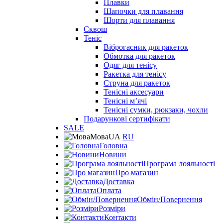
Плавки
Шапочки для плавання
Шорти для плавання
Сквош
Теніс
Віброгасник для ракеток
Обмотка для ракеток
Одяг для тенісу
Ракетка для тенісу
Струна для ракеток
Тенісні аксесуари
Тенісні мʼячі
Тенісні сумки, рюкзаки, чохли
Подарункові сертифікати
SALE
Мова
UA
RU
Головна
Новини
Програма лояльності
Про магазин
Доставка
Оплата
Обмін/Повернення
Розміри
Контакти