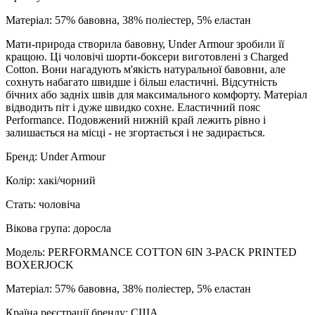
Матеріал: 57% бавовна, 38% поліестер, 5% еластан
Мати-природа створила бавовну, Under Armour зробили її
кращою. Ці чоловічі шорти-боксери виготовлені з Charged
Cotton. Вони нагадують м'якість натуральної бавовни, але
сохнуть набагато швидше і більш еластичні. Відсутність
бічних або задніх швів для максимального комфорту. Матеріал
відводить піт і дуже швидко сохне. Еластичний пояс
Performance. Подовжений нижній край лежить рівно і
залишається на місці - не згортається і не задирається.
Бренд: Under Armour
Колір: хакі/чорний
Стать: чоловіча
Вікова група: доросла
Модель: PERFORMANCE COTTON 6IN 3-PACK PRINTED
BOXERJOCK
Матеріал: 57% бавовна, 38% поліестер, 5% еластан
Країна реєстрації бренду: США