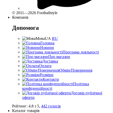
© 2011—2026 Footballstyle
Компанія
Допомога
Мова
UA
RU
Головна
Новини
Програма лояльності
Про магазин
Доставка
Оплата
Обмін/Повернення
Розміри
Контакти
Політика
конфіденційності
Договір публічної
оферти
Рейтинг:
4.8
з
5
,
442
голосів
Каталог товарів