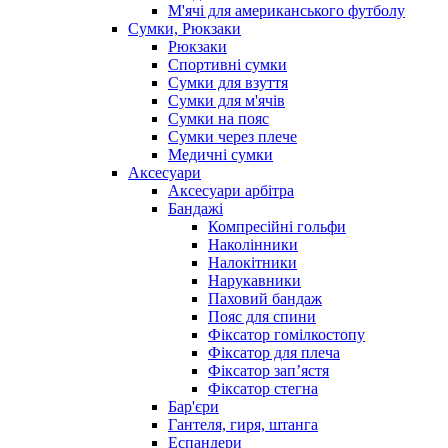
М'ячі для американського футболу
Сумки, Рюкзаки
Рюкзаки
Спортивні сумки
Сумки для взуття
Сумки для м'ячів
Сумки на пояс
Сумки через плече
Медичні сумки
Аксесуари
Аксесуари арбітра
Бандажі
Компресійні гольфи
Наколінники
Налокітники
Нарукавники
Паховий бандаж
Пояс для спини
Фіксатор гомілкостопу
Фіксатор для плеча
Фіксатор запʼястя
Фіксатор стегна
Бар'єри
Гантеля, гиря, штанга
Еспандери