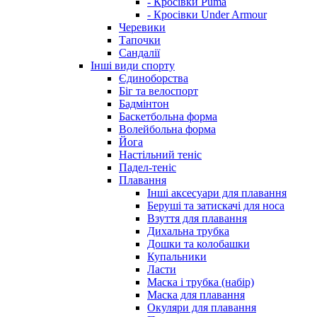
- Кросівки Puma
- Кросівки Under Armour
Черевики
Тапочки
Сандалії
Інші види спорту
Єдиноборства
Біг та велоспорт
Бадмінтон
Баскетбольна форма
Волейбольна форма
Йога
Настільний теніс
Падел-теніс
Плавання
Інші аксесуари для плавання
Беруші та затискачі для носа
Взуття для плавання
Дихальна трубка
Дошки та колобашки
Купальники
Ласти
Маска і трубка (набір)
Маска для плавання
Окуляри для плавання