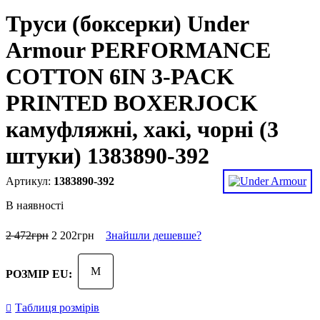
Труси (боксерки) Under
Armour PERFORMANCE
COTTON 6IN 3-PACK
PRINTED BOXERJOCK
камуфляжні, хакі, чорні (3
штуки) 1383890-392
1383890-392
В наявності
2 472
грн
2 202
грн
Знайшли дешевше?
M
РОЗМІР EU:
Таблиця розмірів