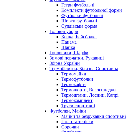
Гетри футбольні
Комплекти футбольної форми
Футболки футбольні
Шорти футбольні
Суддівська форма
Головні убори
Кепка, Бейсболка
Панама
Шапка
Горловики, Шарфи
Зимові перчатки, Рукавиці
Збірна України
Термобілизна, Білизна Спортивна
Термомайки
Термофутболки
Термокофти
Термошорти, Велосипедки
Термоштани, Лосини, Капрі
Термокомплект
Труси спортивні
Футболки, Майки
Майки та безрукавки спортивні
Поло та теніски
Сорочки