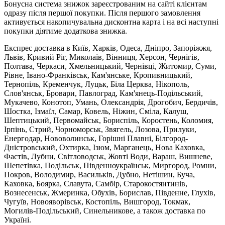
Бонусна система знижок зареєстрованим на сайті клієнтам
одразу після першої покупки. Після першого замовлення
активується накопичувальна дисконтна карта і на всі наступні
покупки діятиме додаткова знижка.
Експрес доставка в Київ, Харків, Одеса, Дніпро, Запоріжжя,
Львів, Кривий Ріг, Миколаїв, Вінниця, Херсон, Чернігів,
Полтава, Черкаси, Хмельницький, Чернівці, Житомир, Суми,
Рівне, Івано-Франківськ, Кам'янське, Кропивницький,
Тернопіль, Кременчук, Луцьк, Біла Церква, Нікополь,
Слов'янськ, Бровари, Павлоград, Кам'янець-Подільський,
Мукачево, Конотоп, Умань, Олександрія, Дрогобич, Бердичів,
Шостка, Ізмаїл, Самар, Ковель, Ніжин, Сміла, Калуш,
Шептицький, Первомайськ, Бориспіль, Коростень, Коломия,
Ірпінь, Стрий, Чорноморськ, Звягель, Лозова, Прилуки,
Енергодар, Нововолинськ, Горішні Плавні, Білгород-
Дністровський, Охтирка, Ізюм, Марганець, Нова Каховка,
Фастів, Лубни, Світловодськ, Жовті Води, Вараш, Вишневе,
Шепетівка, Подільськ, Південноукраїнськ, Миргород, Ромни,
Покров, Володимир, Васильків, Дубно, Нетішин, Буча,
Каховка, Боярка, Славута, Самбір, Старокостянтинів,
Вознесенськ, Жмеринка, Обухів, Борислав, Південне, Глухів,
Чугуїв, Новояворівськ, Костопіль, Вишгород, Токмак,
Могилів-Подільський, Синельникове, а також доставка по
Україні.