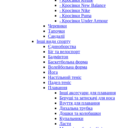
- Кросівки Kelme
- Кросівки New Balance
- Кросівки Nike
- Кросівки Puma
- Кросівки Under Armour
Черевики
Тапочки
Сандалії
Інші види спорту
Єдиноборства
Біг та велоспорт
Бадмінтон
Баскетбольна форма
Волейбольна форма
Йога
Настільний теніс
Падел-теніс
Плавання
Інші аксесуари для плавання
Беруші та затискачі для носа
Взуття для плавання
Дихальна трубка
Дошки та колобашки
Купальники
Ласти