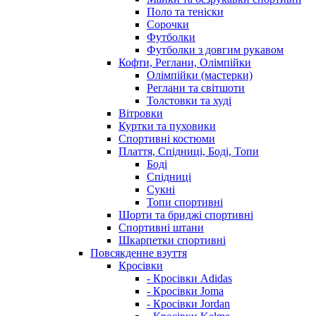
Поло та теніски
Сорочки
Футболки
Футболки з довгим рукавом
Кофти, Реглани, Олімпійки
Олімпійки (мастерки)
Реглани та світшоти
Толстовки та худі
Вітровки
Куртки та пуховики
Спортивні костюми
Плаття, Спідниці, Боді, Топи
Боді
Спідниці
Сукні
Топи спортивні
Шорти та бриджі спортивні
Спортивні штани
Шкарпетки спортивні
Повсякденне взуття
Кросівки
- Кросівки Adidas
- Кросівки Joma
- Кросівки Jordan