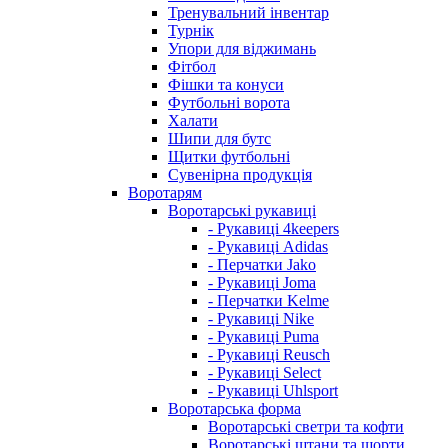
Тренувальний інвентар
Турнік
Упори для віджимань
Фітбол
Фішки та конуси
Футбольні ворота
Халати
Шипи для бутс
Щитки футбольні
Сувенірна продукція
Воротарям
Воротарські рукавиці
- Рукавиці 4keepers
- Рукавиці Adidas
- Перчатки Jako
- Рукавиці Joma
- Перчатки Kelme
- Рукавиці Nike
- Рукавиці Puma
- Рукавиці Reusch
- Рукавиці Select
- Рукавиці Uhlsport
Воротарська форма
Воротарські светри та кофти
Воротарські штани та шорти