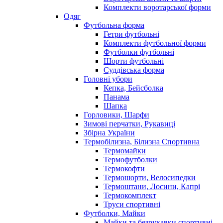
Комплекти воротарської форми
Одяг
Футбольна форма
Гетри футбольні
Комплекти футбольної форми
Футболки футбольні
Шорти футбольні
Суддівська форма
Головні убори
Кепка, Бейсболка
Панама
Шапка
Горловики, Шарфи
Зимові перчатки, Рукавиці
Збірна України
Термобілизна, Білизна Спортивна
Термомайки
Термофутболки
Термокофти
Термошорти, Велосипедки
Термоштани, Лосини, Капрі
Термокомплект
Труси спортивні
Футболки, Майки
Майки та безрукавки спортивні