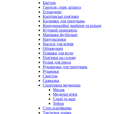
Бар'єри
Гантеля, гиря, штанга
Еспандери
Капітанські пов'язки
Килимки для тренувань
Координаційні драбини та кільця
Кутовий прапорець
Манішки футбольні
Напульсники
Насоси для м'ячів
Обтяжувачі
Пляшки для води
Пов'язки на голову
Ролик для преса
Рукавички для тренувань
Рушники
Свисток
Скакалка
Спортивна медицина
Масаж
Медичні м'ячі
Спреї та мазі
Тейпи
Степ-платформа
Тактична дошка