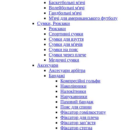
Баскетбольні м'ячі
Волейбольні м'ячі
Гандбольні м'ячі
М'ячі для американського футболу
Сумки, Рюкзаки
Рюкзаки
Спортивні сумки
Сумки для взуття
Сумки для м'ячів
Сумки на пояс
Сумки через плече
Медичні сумки
Аксесуари
Аксесуари арбітра
Бандажі
Компресійні гольфи
Наколінники
Налокітники
Нарукавники
Паховий бандаж
Пояс для спини
Фіксатор гомілкостопу
Фіксатор для плеча
Фіксатор запʼястя
Фіксатор стегна