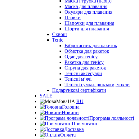
Маска і трубка (набір)
Маска для плавання
Окуляри для плавання
Плавки
Шапочки для плавання
Шорти для плавання
Сквош
Теніс
Віброгасник для ракеток
Обмотка для ракеток
Одяг для тенісу
Ракетка для тенісу
Струна для ракеток
Тенісні аксесуари
Тенісні мʼячі
Тенісні сумки, рюкзаки, чохли
Подарункові сертифікати
SALE
Мова
UA
RU
Головна
Новини
Програма лояльності
Про магазин
Доставка
Оплата