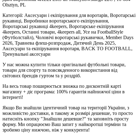
Olsztyn, PL
Категорії: Аксесуари і екіпірування для воротарів, Воротарські
рукавиці, Виробники воротарського екіпірування,
Воротарські рукавиці 4keepers, Воротарське екіпірування
4keepers, Останні товари, 4keepers all, Усе на FootballStyle
(Футболстайл), Чоловічі воротарські рукавички, Member Days
2026, Травнева флеш-розпродаж, Дитячий День 2025,
Аксесуари та екіпірування воротаря, BACK TO FOOTBALL,
Тренувальні аксесуари
У нас можна купити тільки оригінальні футбольні товари,
товари для спорту та повсякденного використання від
світових брендів гуртом та у роздріб.
На весь товар поширюється знижка по дисконтній карті
магазину + діє програма: 100% гарантія найнижчої ціни в
інтернеті!
Якщо Ви знайшли ідентичний товар на території України, з
можливістю доставки, в такому ж розмірі дешевше, то просто
натисніть кнопку "Знайшли дешевше?" та заповніть просту
форму. Ми опрацюємо Ваш запит у найкоротші терміни та
зробимо ціну нижчою, ніж у конкурента!