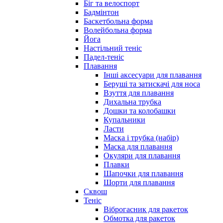
Біг та велоспорт
Бадмінтон
Баскетбольна форма
Волейбольна форма
Йога
Настільний теніс
Падел-теніс
Плавання
Інші аксесуари для плавання
Беруші та затискачі для носа
Взуття для плавання
Дихальна трубка
Дошки та колобашки
Купальники
Ласти
Маска і трубка (набір)
Маска для плавання
Окуляри для плавання
Плавки
Шапочки для плавання
Шорти для плавання
Сквош
Теніс
Віброгасник для ракеток
Обмотка для ракеток