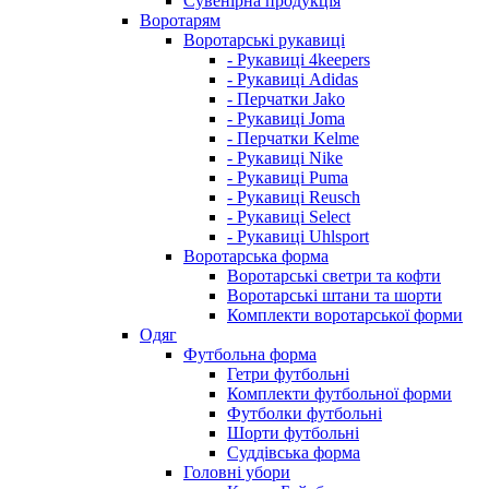
Сувенірна продукція
Воротарям
Воротарські рукавиці
- Рукавиці 4keepers
- Рукавиці Adidas
- Перчатки Jako
- Рукавиці Joma
- Перчатки Kelme
- Рукавиці Nike
- Рукавиці Puma
- Рукавиці Reusch
- Рукавиці Select
- Рукавиці Uhlsport
Воротарська форма
Воротарські светри та кофти
Воротарські штани та шорти
Комплекти воротарської форми
Одяг
Футбольна форма
Гетри футбольні
Комплекти футбольної форми
Футболки футбольні
Шорти футбольні
Суддівська форма
Головні убори