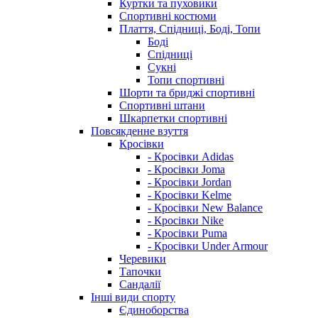
Куртки та пуховики
Спортивні костюми
Плаття, Спідниці, Боді, Топи
Боді
Спідниці
Сукні
Топи спортивні
Шорти та бриджі спортивні
Спортивні штани
Шкарпетки спортивні
Повсякденне взуття
Кросівки
- Кросівки Adidas
- Кросівки Joma
- Кросівки Jordan
- Кросівки Kelme
- Кросівки New Balance
- Кросівки Nike
- Кросівки Puma
- Кросівки Under Armour
Черевики
Тапочки
Сандалії
Інші види спорту
Єдиноборства