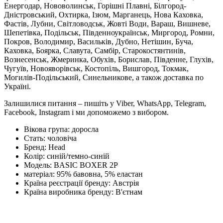
Енергодар, Нововолинськ, Горішні Плавні, Білгород-
Дністровський, Охтирка, Ізюм, Марганець, Нова Каховка,
Фастів, Лубни, Світловодськ, Жовті Води, Вараш, Вишневе,
Шепетівка, Подільськ, Південноукраїнськ, Миргород, Ромни,
Покров, Володимир, Васильків, Дубно, Нетішин, Буча,
Каховка, Боярка, Славута, Самбір, Старокостянтинів,
Вознесенськ, Жмеринка, Обухів, Борислав, Південне, Глухів,
Чугуїв, Новояворівськ, Костопіль, Вишгород, Токмак,
Могилів-Подільський, Синельникове, а також доставка по
Україні.
Залишилися питання – пишіть у Viber, WhatsApp, Telegram,
Facebook, Instagram і ми допоможемо з вибором.
Вікова група:
доросла
Стать:
чоловіча
Бренд:
Head
Колір:
синій/темно-синій
Модель:
BASIC BOXER 2P
матеріал:
95% бавовна, 5% еластан
Країна реєстрації бренду:
Австрія
Країна виробника бренду:
В'єтнам