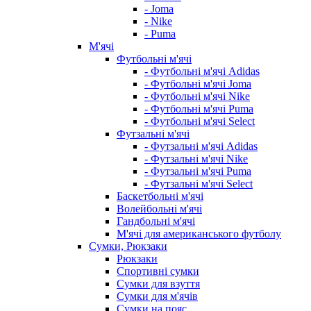
- Joma
- Nike
- Puma
М'ячі
Футбольні м'ячі
- Футбольні м'ячі Adidas
- Футбольні м'ячі Joma
- Футбольні м'ячі Nike
- Футбольні м'ячі Puma
- Футбольні м'ячі Select
Футзальні м'ячі
- Футзальні м'ячі Adidas
- Футзальні м'ячі Nike
- Футзальні м'ячі Puma
- Футзальні м'ячі Select
Баскетбольні м'ячі
Волейбольні м'ячі
Гандбольні м'ячі
М'ячі для американського футболу
Сумки, Рюкзаки
Рюкзаки
Спортивні сумки
Сумки для взуття
Сумки для м'ячів
Сумки на пояс