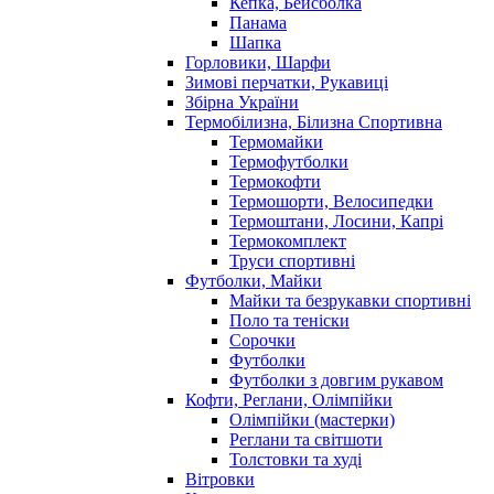
Кепка, Бейсболка
Панама
Шапка
Горловики, Шарфи
Зимові перчатки, Рукавиці
Збірна України
Термобілизна, Білизна Спортивна
Термомайки
Термофутболки
Термокофти
Термошорти, Велосипедки
Термоштани, Лосини, Капрі
Термокомплект
Труси спортивні
Футболки, Майки
Майки та безрукавки спортивні
Поло та теніски
Сорочки
Футболки
Футболки з довгим рукавом
Кофти, Реглани, Олімпійки
Олімпійки (мастерки)
Реглани та світшоти
Толстовки та худі
Вітровки