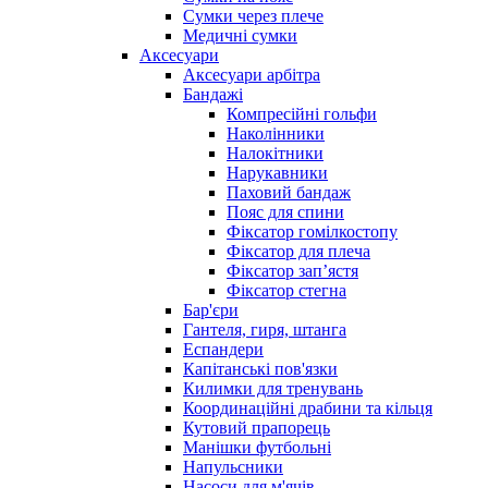
Сумки через плече
Медичні сумки
Аксесуари
Аксесуари арбітра
Бандажі
Компресійні гольфи
Наколінники
Налокітники
Нарукавники
Паховий бандаж
Пояс для спини
Фіксатор гомілкостопу
Фіксатор для плеча
Фіксатор запʼястя
Фіксатор стегна
Бар'єри
Гантеля, гиря, штанга
Еспандери
Капітанські пов'язки
Килимки для тренувань
Координаційні драбини та кільця
Кутовий прапорець
Манішки футбольні
Напульсники
Насоси для м'ячів