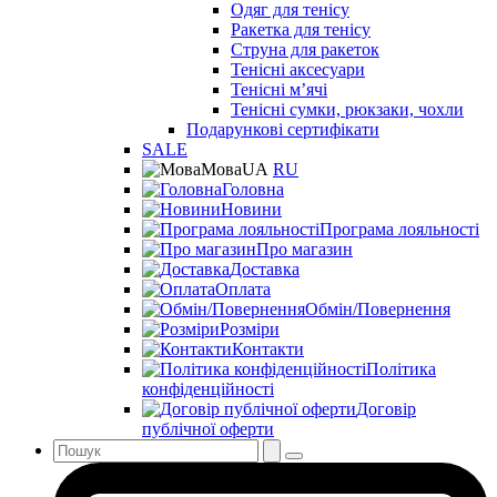
Одяг для тенісу
Ракетка для тенісу
Струна для ракеток
Тенісні аксесуари
Тенісні мʼячі
Тенісні сумки, рюкзаки, чохли
Подарункові сертифікати
SALE
Мова
UA
RU
Головна
Новини
Програма лояльності
Про магазин
Доставка
Оплата
Обмін/Повернення
Розміри
Контакти
Політика
конфіденційності
Договір
публічної оферти