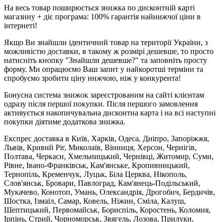
На весь товар поширюється знижка по дисконтній карті
магазину + діє програма: 100% гарантія найнижчої ціни в
інтернеті!
Якщо Ви знайшли ідентичний товар на території України, з
можливістю доставки, в такому ж розмірі дешевше, то просто
натисніть кнопку "Знайшли дешевше?" та заповніть просту
форму. Ми опрацюємо Ваш запит у найкоротші терміни та
спробуємо зробити ціну нижчою, ніж у конкурента!
Бонусна система знижок зареєстрованим на сайті клієнтам
одразу після першої покупки. Після першого замовлення
активується накопичувальна дисконтна карта і на всі наступні
покупки діятиме додаткова знижка.
Експрес доставка в Київ, Харків, Одеса, Дніпро, Запоріжжя,
Львів, Кривий Ріг, Миколаїв, Вінниця, Херсон, Чернігів,
Полтава, Черкаси, Хмельницький, Чернівці, Житомир, Суми,
Рівне, Івано-Франківськ, Кам'янське, Кропивницький,
Тернопіль, Кременчук, Луцьк, Біла Церква, Нікополь,
Слов'янськ, Бровари, Павлоград, Кам'янець-Подільський,
Мукачево, Конотоп, Умань, Олександрія, Дрогобич, Бердичів,
Шостка, Ізмаїл, Самар, Ковель, Ніжин, Сміла, Калуш,
Шептицький, Первомайськ, Бориспіль, Коростень, Коломия,
Ірпінь, Стрий, Чорноморськ, Звягель, Лозова, Прилуки,