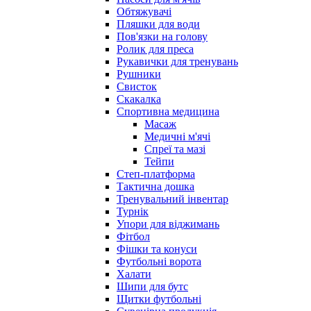
Обтяжувачі
Пляшки для води
Пов'язки на голову
Ролик для преса
Рукавички для тренувань
Рушники
Свисток
Скакалка
Спортивна медицина
Масаж
Медичні м'ячі
Спреї та мазі
Тейпи
Степ-платформа
Тактична дошка
Тренувальний інвентар
Турнік
Упори для віджимань
Фітбол
Фішки та конуси
Футбольні ворота
Халати
Шипи для бутс
Щитки футбольні