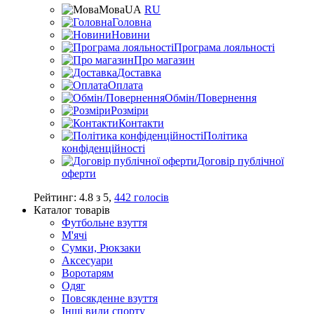
Мова
UA
RU
Головна
Новини
Програма лояльності
Про магазин
Доставка
Оплата
Обмін/Повернення
Розміри
Контакти
Політика
конфіденційності
Договір публічної
оферти
Рейтинг:
4.8
з
5
,
442
голосів
Каталог товарів
Футбольне взуття
М'ячі
Сумки, Рюкзаки
Аксесуари
Воротарям
Одяг
Повсякденне взуття
Інші види спорту