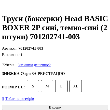
Труси (боксерки) Head BASIC
BOXER 2P сині, темно-сині (2
штуки) 701202741-003
701202741-003
В наявності
728
грн
Знайшли дешевше?
ЗНИЖКА
73грн
ЗА РЕЄСТРАЦІЮ
S
M
L
XL
РОЗМІР EU:
Таблиця розмірів
В кошик