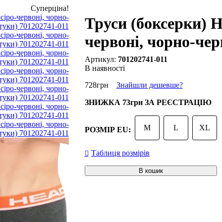
Суперціна!
Труси (боксерки) 
червоні, чорно-чер
701202741-011
В наявності
728
грн
Знайшли дешевше?
ЗНИЖКА
73грн
ЗА РЕЄСТРАЦІЮ
M
L
XL
РОЗМІР EU:
Таблиця розмірів
В кошик