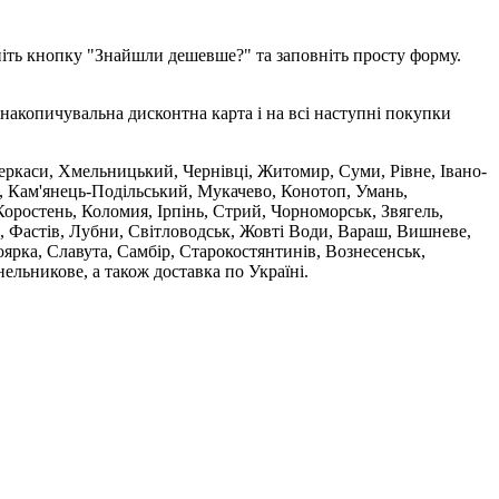
ніть кнопку "Знайшли дешевше?" та заповніть просту форму.
накопичувальна дисконтна карта і на всі наступні покупки
 Черкаси, Хмельницький, Чернівці, Житомир, Суми, Рівне, Івано-
, Кам'янець-Подільський, Мукачево, Конотоп, Умань,
оростень, Коломия, Ірпінь, Стрий, Чорноморськ, Звягель,
, Фастів, Лубни, Світловодськ, Жовті Води, Вараш, Вишневе,
ярка, Славута, Самбір, Старокостянтинів, Вознесенськ,
ельникове, а також доставка по Україні.