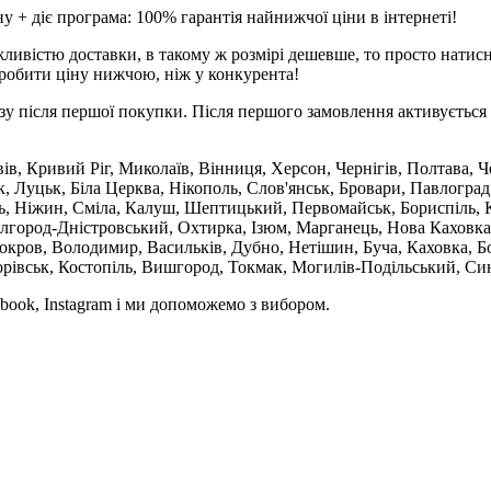
 + діє програма: 100% гарантія найнижчої ціни в інтернеті!
ливістю доставки, в такому ж розмірі дешевше, то просто натис
робити ціну нижчою, ніж у конкурента!
зу після першої покупки. Після першого замовлення активується 
вів, Кривий Ріг, Миколаїв, Вінниця, Херсон, Чернігів, Полтава,
 Луцьк, Біла Церква, Нікополь, Слов'янськ, Бровари, Павлоград
ль, Ніжин, Сміла, Калуш, Шептицький, Первомайськ, Бориспіль, К
ілгород-Дністровський, Охтирка, Ізюм, Марганець, Нова Каховка
кров, Володимир, Васильків, Дубно, Нетішин, Буча, Каховка, Бо
орівськ, Костопіль, Вишгород, Токмак, Могилів-Подільський, Син
book, Instagram і ми допоможемо з вибором.