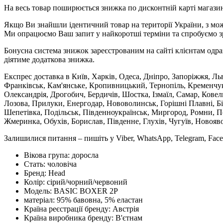
На весь товар поширюється знижка по дисконтній карті магазину
Якщо Ви знайшли ідентичний товар на території України, з мож
Ми опрацюємо Ваш запит у найкоротші терміни та спробуємо з
Бонусна система знижок зареєстрованим на сайті клієнтам одра
діятиме додаткова знижка.
Експрес доставка в Київ, Харків, Одеса, Дніпро, Запоріжжя, Ль
Франківськ, Кам'янське, Кропивницький, Тернопіль, Кременчук,
Олександрія, Дрогобич, Бердичів, Шостка, Ізмаїл, Самар, Кове
Лозова, Прилуки, Енергодар, Нововолинськ, Горішні Плавні, Б
Шепетівка, Подільськ, Південноукраїнськ, Миргород, Ромни, По
Жмеринка, Обухів, Борислав, Південне, Глухів, Чугуїв, Новояв
Залишилися питання – пишіть у Viber, WhatsApp, Telegram, Face
Вікова група:
доросла
Стать:
чоловіча
Бренд:
Head
Колір:
сірий/чорний/червоний
Модель:
BASIC BOXER 2P
матеріал:
95% бавовна, 5% еластан
Країна реєстрації бренду:
Австрія
Країна виробника бренду:
В'єтнам