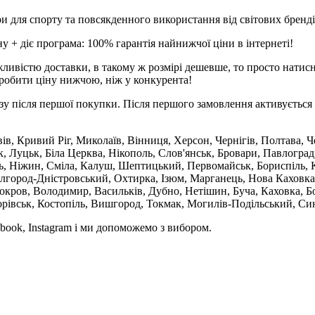
и для спорту та повсякденного використання від світових брендів
 + діє програма: 100% гарантія найнижчої ціни в інтернеті!
ливістю доставки, в такому ж розмірі дешевше, то просто натис
робити ціну нижчою, ніж у конкурента!
зу після першої покупки. Після першого замовлення активується 
вів, Кривий Ріг, Миколаїв, Вінниця, Херсон, Чернігів, Полтава,
 Луцьк, Біла Церква, Нікополь, Слов'янськ, Бровари, Павлоград
ль, Ніжин, Сміла, Калуш, Шептицький, Первомайськ, Бориспіль, К
ілгород-Дністровський, Охтирка, Ізюм, Марганець, Нова Каховка
кров, Володимир, Васильків, Дубно, Нетішин, Буча, Каховка, Бо
орівськ, Костопіль, Вишгород, Токмак, Могилів-Подільський, Син
book, Instagram і ми допоможемо з вибором.