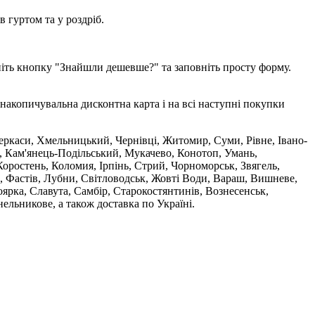
 гуртом та у роздріб.
ніть кнопку "Знайшли дешевше?" та заповніть просту форму.
накопичувальна дисконтна карта і на всі наступні покупки
 Черкаси, Хмельницький, Чернівці, Житомир, Суми, Рівне, Івано-
, Кам'янець-Подільський, Мукачево, Конотоп, Умань,
оростень, Коломия, Ірпінь, Стрий, Чорноморськ, Звягель,
, Фастів, Лубни, Світловодськ, Жовті Води, Вараш, Вишневе,
ярка, Славута, Самбір, Старокостянтинів, Вознесенськ,
ельникове, а також доставка по Україні.