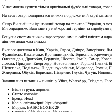
У нас можна купити тільки оригінальні футбольні товари, товар
На весь товар поширюється знижка по дисконтній карті магазину
Якщо Ви знайшли ідентичний товар на території України, з мож
Ми опрацюємо Ваш запит у найкоротші терміни та спробуємо з
Бонусна система знижок зареєстрованим на сайті клієнтам одра
діятиме додаткова знижка.
Експрес доставка в Київ, Харків, Одеса, Дніпро, Запоріжжя, Ль
Франківськ, Кам'янське, Кропивницький, Тернопіль, Кременчук,
Олександрія, Дрогобич, Бердичів, Шостка, Ізмаїл, Самар, Кове
Лозова, Прилуки, Енергодар, Нововолинськ, Горішні Плавні, Б
Шепетівка, Подільськ, Південноукраїнськ, Миргород, Ромни, По
Жмеринка, Обухів, Борислав, Південне, Глухів, Чугуїв, Новояв
Залишилися питання – пишіть у Viber, WhatsApp, Telegram, Face
Вікова група:
доросла
Стать:
чоловіча
Бренд:
Head
Колір:
світло-сірий/сірий/чорний
Модель:
BASIC BOXER 2P
матеріал:
95% бавовна, 5% еластан