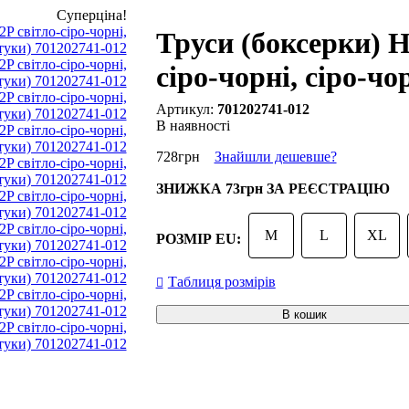
Суперціна!
Труси (боксерки) 
сіро-чорні, сіро-чо
701202741-012
В наявності
728
грн
Знайшли дешевше?
ЗНИЖКА
73грн
ЗА РЕЄСТРАЦІЮ
M
L
XL
РОЗМІР EU:
Таблиця розмірів
В кошик