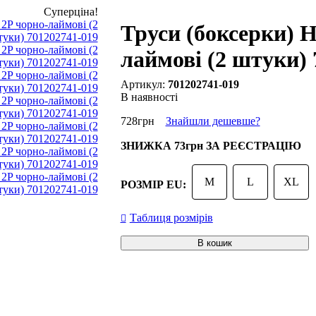
Суперціна!
Труси (боксерки) 
лаймові (2 штуки) 
701202741-019
В наявності
728
грн
Знайшли дешевше?
ЗНИЖКА
73грн
ЗА РЕЄСТРАЦІЮ
M
L
XL
РОЗМІР EU:
Таблиця розмірів
В кошик