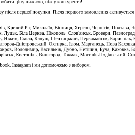
робити ціну нижчою, ніж у конкурента!
зу після першої покупки. Після першого замовлення активується 
вів, Кривий Ріг, Миколаїв, Вінниця, Херсон, Чернігів, Полтава,
 Луцьк, Біла Церква, Нікополь, Слов'янськ, Бровари, Павлоград
ль, Ніжин, Сміла, Калуш, Шептицький, Первомайськ, Бориспіль, К
ілгород-Дністровський, Охтирка, Ізюм, Марганець, Нова Каховка
кров, Володимир, Васильків, Дубно, Нетішин, Буча, Каховка, Бо
орівськ, Костопіль, Вишгород, Токмак, Могилів-Подільський, Син
book, Instagram і ми допоможемо з вибором.