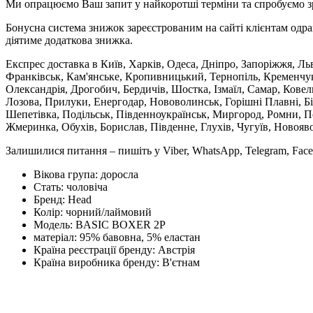
Ми опрацюємо Ваш запит у найкоротші терміни та спробуємо з
Бонусна система знижок зареєстрованим на сайті клієнтам одра
діятиме додаткова знижка.
Експрес доставка в Київ, Харків, Одеса, Дніпро, Запоріжжя, Ль
Франківськ, Кам'янське, Кропивницький, Тернопіль, Кременчук,
Олександрія, Дрогобич, Бердичів, Шостка, Ізмаїл, Самар, Кове
Лозова, Прилуки, Енергодар, Нововолинськ, Горішні Плавні, Б
Шепетівка, Подільськ, Південноукраїнськ, Миргород, Ромни, По
Жмеринка, Обухів, Борислав, Південне, Глухів, Чугуїв, Новояв
Залишилися питання – пишіть у Viber, WhatsApp, Telegram, Face
Вікова група:
доросла
Стать:
чоловіча
Бренд:
Head
Колір:
чорний/лаймовий
Модель:
BASIC BOXER 2P
матеріал:
95% бавовна, 5% еластан
Країна реєстрації бренду:
Австрія
Країна виробника бренду:
В'єтнам