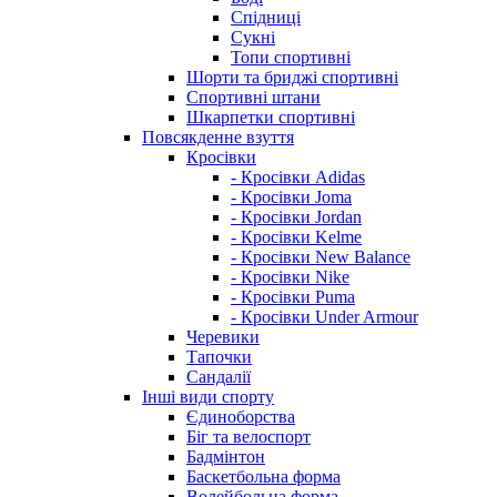
Спідниці
Сукні
Топи спортивні
Шорти та бриджі спортивні
Спортивні штани
Шкарпетки спортивні
Повсякденне взуття
Кросівки
- Кросівки Adidas
- Кросівки Joma
- Кросівки Jordan
- Кросівки Kelme
- Кросівки New Balance
- Кросівки Nike
- Кросівки Puma
- Кросівки Under Armour
Черевики
Тапочки
Сандалії
Інші види спорту
Єдиноборства
Біг та велоспорт
Бадмінтон
Баскетбольна форма
Волейбольна форма