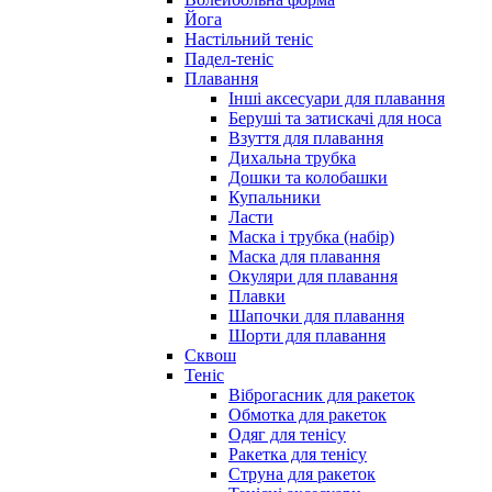
Йога
Настільний теніс
Падел-теніс
Плавання
Інші аксесуари для плавання
Беруші та затискачі для носа
Взуття для плавання
Дихальна трубка
Дошки та колобашки
Купальники
Ласти
Маска і трубка (набір)
Маска для плавання
Окуляри для плавання
Плавки
Шапочки для плавання
Шорти для плавання
Сквош
Теніс
Віброгасник для ракеток
Обмотка для ракеток
Одяг для тенісу
Ракетка для тенісу
Струна для ракеток