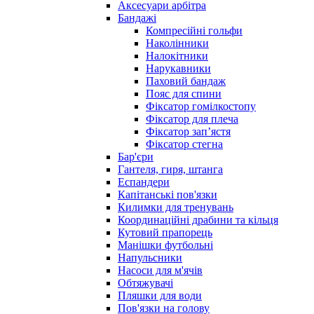
Аксесуари арбітра
Бандажі
Компресійні гольфи
Наколінники
Налокітники
Нарукавники
Паховий бандаж
Пояс для спини
Фіксатор гомілкостопу
Фіксатор для плеча
Фіксатор запʼястя
Фіксатор стегна
Бар'єри
Гантеля, гиря, штанга
Еспандери
Капітанські пов'язки
Килимки для тренувань
Координаційні драбини та кільця
Кутовий прапорець
Манішки футбольні
Напульсники
Насоси для м'ячів
Обтяжувачі
Пляшки для води
Пов'язки на голову