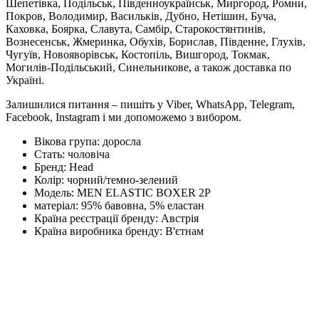
Шепетівка, Подільськ, Південноукраїнськ, Миргород, Ромни,
Покров, Володимир, Васильків, Дубно, Нетішин, Буча,
Каховка, Боярка, Славута, Самбір, Старокостянтинів,
Вознесенськ, Жмеринка, Обухів, Борислав, Південне, Глухів,
Чугуїв, Новояворівськ, Костопіль, Вишгород, Токмак,
Могилів-Подільський, Синельникове, а також доставка по
Україні.
Залишилися питання – пишіть у Viber, WhatsApp, Telegram,
Facebook, Instagram і ми допоможемо з вибором.
Вікова група:
доросла
Стать:
чоловіча
Бренд:
Head
Колір:
чорний/темно-зелений
Модель:
MEN ELASTIC BOXER 2P
матеріал:
95% бавовна, 5% еластан
Країна реєстрації бренду:
Австрія
Країна виробника бренду:
В'єтнам