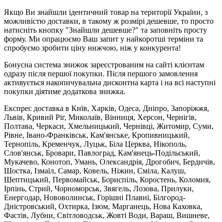
Якщо Ви знайшли ідентичний товар на території України, з
можливістю доставки, в такому ж розмірі дешевше, то просто
натисніть кнопку "Знайшли дешевше?" та заповніть просту
форму. Ми опрацюємо Ваш запит у найкоротші терміни та
спробуємо зробити ціну нижчою, ніж у конкурента!
Бонусна система знижок зареєстрованим на сайті клієнтам
одразу після першої покупки. Після першого замовлення
активується накопичувальна дисконтна карта і на всі наступні
покупки діятиме додаткова знижка.
Експрес доставка в Київ, Харків, Одеса, Дніпро, Запоріжжя,
Львів, Кривий Ріг, Миколаїв, Вінниця, Херсон, Чернігів,
Полтава, Черкаси, Хмельницький, Чернівці, Житомир, Суми,
Рівне, Івано-Франківськ, Кам'янське, Кропивницький,
Тернопіль, Кременчук, Луцьк, Біла Церква, Нікополь,
Слов'янськ, Бровари, Павлоград, Кам'янець-Подільський,
Мукачево, Конотоп, Умань, Олександрія, Дрогобич, Бердичів,
Шостка, Ізмаїл, Самар, Ковель, Ніжин, Сміла, Калуш,
Шептицький, Первомайськ, Бориспіль, Коростень, Коломия,
Ірпінь, Стрий, Чорноморськ, Звягель, Лозова, Прилуки,
Енергодар, Нововолинськ, Горішні Плавні, Білгород-
Дністровський, Охтирка, Ізюм, Марганець, Нова Каховка,
Фастів, Лубни, Світловодськ, Жовті Води, Вараш, Вишневе,