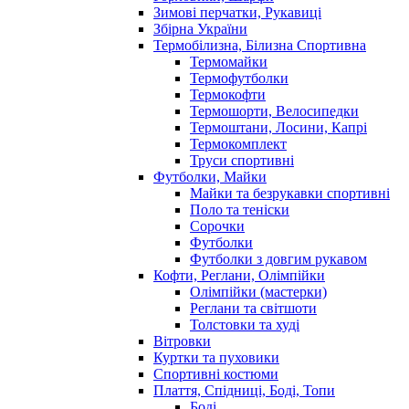
Зимові перчатки, Рукавиці
Збірна України
Термобілизна, Білизна Спортивна
Термомайки
Термофутболки
Термокофти
Термошорти, Велосипедки
Термоштани, Лосини, Капрі
Термокомплект
Труси спортивні
Футболки, Майки
Майки та безрукавки спортивні
Поло та теніски
Сорочки
Футболки
Футболки з довгим рукавом
Кофти, Реглани, Олімпійки
Олімпійки (мастерки)
Реглани та світшоти
Толстовки та худі
Вітровки
Куртки та пуховики
Спортивні костюми
Плаття, Спідниці, Боді, Топи
Боді