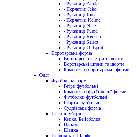
- Рукавиці Adidas
- Перчатки Jako
- Рукавиці Joma
- Перчатки Kelme
- Рукавиці Nike
- Рукавиці Puma
- Рукавиці Reusch
- Рукавиці Select
- Рукавиці Uhlsport
Воротарська форма
Воротарські светри та кофти
Воротарські штани та шорти
Комплекти воротарської форми
Одяг
Футбольна форма
Гетри футбольні
Комплекти футбольної форми
Футболки футбольні
Шорти футбольні
Суддівська форма
Головні убори
Кепка, Бейсболка
Панама
Шапка
Горловики, Шарфи