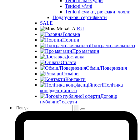
Тенісні аксесуари
Тенісні мʼячі
Тенісні сумки, рюкзаки, чохли
Подарункові сертифікати
SALE
Мова
UA
RU
Головна
Новини
Програма лояльності
Про магазин
Доставка
Оплата
Обмін/Повернення
Розміри
Контакти
Політика
конфіденційності
Договір
публічної оферти