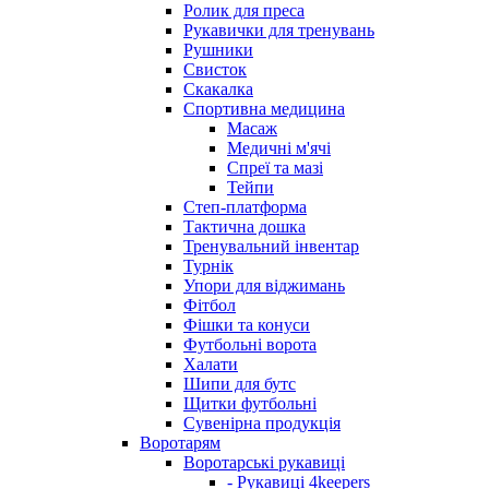
Ролик для преса
Рукавички для тренувань
Рушники
Свисток
Скакалка
Спортивна медицина
Масаж
Медичні м'ячі
Спреї та мазі
Тейпи
Степ-платформа
Тактична дошка
Тренувальний інвентар
Турнік
Упори для віджимань
Фітбол
Фішки та конуси
Футбольні ворота
Халати
Шипи для бутс
Щитки футбольні
Сувенірна продукція
Воротарям
Воротарські рукавиці
- Рукавиці 4keepers