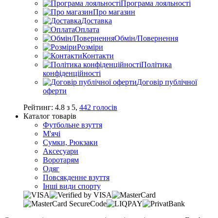
Програма лояльності
Про магазин
Доставка
Оплата
Обмін/Повернення
Розміри
Контакти
Політика
конфіденційності
Договір публічної
оферти
Рейтинг:
4.8
з
5
,
442
голосів
Каталог товарів
Футбольне взуття
М'ячі
Сумки, Рюкзаки
Аксесуари
Воротарям
Одяг
Повсякденне взуття
Інші види спорту