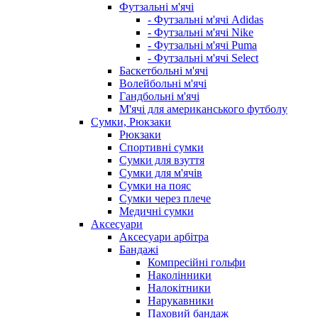
Футзальні м'ячі
- Футзальні м'ячі Adidas
- Футзальні м'ячі Nike
- Футзальні м'ячі Puma
- Футзальні м'ячі Select
Баскетбольні м'ячі
Волейбольні м'ячі
Гандбольні м'ячі
М'ячі для американського футболу
Сумки, Рюкзаки
Рюкзаки
Спортивні сумки
Сумки для взуття
Сумки для м'ячів
Сумки на пояс
Сумки через плече
Медичні сумки
Аксесуари
Аксесуари арбітра
Бандажі
Компресійні гольфи
Наколінники
Налокітники
Нарукавники
Паховий бандаж