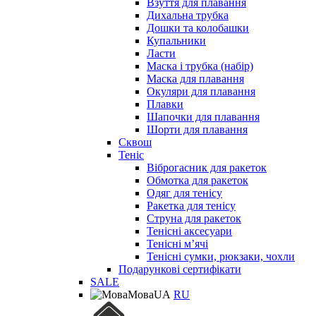
Взуття для плавання
Дихальна трубка
Дошки та колобашки
Купальники
Ласти
Маска і трубка (набір)
Маска для плавання
Окуляри для плавання
Плавки
Шапочки для плавання
Шорти для плавання
Сквош
Теніс
Віброгасник для ракеток
Обмотка для ракеток
Одяг для тенісу
Ракетка для тенісу
Струна для ракеток
Тенісні аксесуари
Тенісні мʼячі
Тенісні сумки, рюкзаки, чохли
Подарункові сертифікати
SALE
Мова
UA
RU