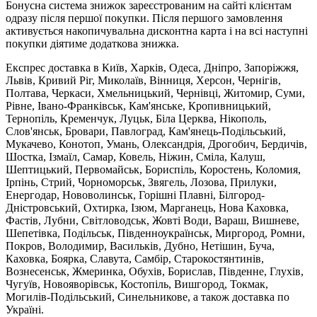
Бонусна система знижок зареєстрованим на сайті клієнтам
одразу після першої покупки. Після першого замовлення
активується накопичувальна дисконтна карта і на всі наступні
покупки діятиме додаткова знижка.
Експрес доставка в Київ, Харків, Одеса, Дніпро, Запоріжжя,
Львів, Кривий Ріг, Миколаїв, Вінниця, Херсон, Чернігів,
Полтава, Черкаси, Хмельницький, Чернівці, Житомир, Суми,
Рівне, Івано-Франківськ, Кам'янське, Кропивницький,
Тернопіль, Кременчук, Луцьк, Біла Церква, Нікополь,
Слов'янськ, Бровари, Павлоград, Кам'янець-Подільський,
Мукачево, Конотоп, Умань, Олександрія, Дрогобич, Бердичів,
Шостка, Ізмаїл, Самар, Ковель, Ніжин, Сміла, Калуш,
Шептицький, Первомайськ, Бориспіль, Коростень, Коломия,
Ірпінь, Стрий, Чорноморськ, Звягель, Лозова, Прилуки,
Енергодар, Нововолинськ, Горішні Плавні, Білгород-
Дністровський, Охтирка, Ізюм, Марганець, Нова Каховка,
Фастів, Лубни, Світловодськ, Жовті Води, Вараш, Вишневе,
Шепетівка, Подільськ, Південноукраїнськ, Миргород, Ромни,
Покров, Володимир, Васильків, Дубно, Нетішин, Буча,
Каховка, Боярка, Славута, Самбір, Старокостянтинів,
Вознесенськ, Жмеринка, Обухів, Борислав, Південне, Глухів,
Чугуїв, Новояворівськ, Костопіль, Вишгород, Токмак,
Могилів-Подільський, Синельникове, а також доставка по
Україні.