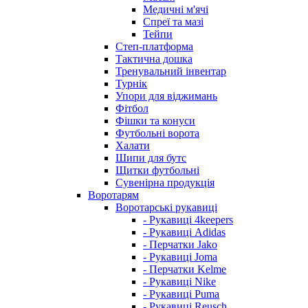
Медичні м'ячі
Спреї та мазі
Тейпи
Степ-платформа
Тактична дошка
Тренувальний інвентар
Турнік
Упори для віджимань
Фітбол
Фішки та конуси
Футбольні ворота
Халати
Шипи для бутс
Щитки футбольні
Сувенірна продукція
Воротарям
Воротарські рукавиці
- Рукавиці 4keepers
- Рукавиці Adidas
- Перчатки Jako
- Рукавиці Joma
- Перчатки Kelme
- Рукавиці Nike
- Рукавиці Puma
- Рукавиці Reusch