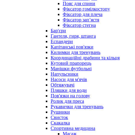
Пояс для спини
Фіксатор гомілкостопу
Фіксатор для плеча
Фіксатор запʼястя
Фіксатор стегна
Бар'єри
Гантеля, гиря, штанга
Еспандери
Капітанські пов'язки
Килимки для тренувань
Координаційні драбини та кільця
Кутовий прапорець
Манішки футбольні
Напульсники
Насоси для м'ячів
Обтяжувачі
Пляшки для води
Пов'язки на голову
Ролик для преса
Рукавички для тренувань
Рушники
Свисток
Скакалка
Спортивна медицина
Масаж