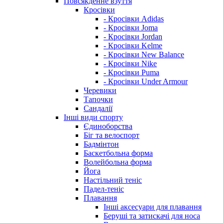
Повсякденне взуття
Кросівки
- Кросівки Adidas
- Кросівки Joma
- Кросівки Jordan
- Кросівки Kelme
- Кросівки New Balance
- Кросівки Nike
- Кросівки Puma
- Кросівки Under Armour
Черевики
Тапочки
Сандалії
Інші види спорту
Єдиноборства
Біг та велоспорт
Бадмінтон
Баскетбольна форма
Волейбольна форма
Йога
Настільний теніс
Падел-теніс
Плавання
Інші аксесуари для плавання
Беруші та затискачі для носа