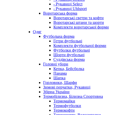
- Рукавиці Select
- Рукавиці Uhlsport
Воротарська форма
Воротарські светри та кофти
Воротарські штани та шорти
Комплекти воротарської форми
Одяг
Футбольна форма
Гетри футбольні
Комплекти футбольної форми
Футболки футбольні
Шорти футбольні
Суддівська форма
Головні убори
Кепка, Бейсболка
Панама
Шапка
Горловики, Шарфи
Зимові перчатки, Рукавиці
Збірна України
Термобілизна, Білизна Спортивна
Термомайки
Термофутболки
Термокофти
Термошорти, Велосипедки