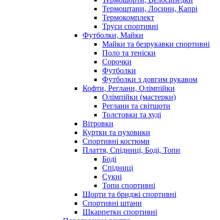
Термоштани, Лосини, Капрі
Термокомплект
Труси спортивні
Футболки, Майки
Майки та безрукавки спортивні
Поло та теніски
Сорочки
Футболки
Футболки з довгим рукавом
Кофти, Реглани, Олімпійки
Олімпійки (мастерки)
Реглани та світшоти
Толстовки та худі
Вітровки
Куртки та пуховики
Спортивні костюми
Плаття, Спідниці, Боді, Топи
Боді
Спідниці
Сукні
Топи спортивні
Шорти та бриджі спортивні
Спортивні штани
Шкарпетки спортивні