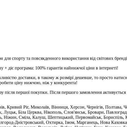
и для спорту та повсякденного використання від світових брендів
 + діє програма: 100% гарантія найнижчої ціни в інтернеті!
ливістю доставки, в такому ж розмірі дешевше, то просто натис
робити ціну нижчою, ніж у конкурента!
зу після першої покупки. Після першого замовлення активується 
вів, Кривий Ріг, Миколаїв, Вінниця, Херсон, Чернігів, Полтава,
 Луцьк, Біла Церква, Нікополь, Слов'янськ, Бровари, Павлоград
ль, Ніжин, Сміла, Калуш, Шептицький, Первомайськ, Бориспіль, К
ілгород-Дністровський, Охтирка, Ізюм, Марганець, Нова Каховка