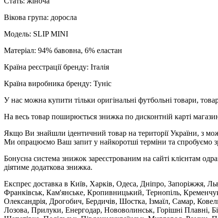
Стать: жіноча
Вікова група: доросла
Модель: SLIP MINI
Матеріал: 94% бавовна, 6% еластан
Країна реєстрації бренду: Італія
Країна виробника бренду: Туніс
У нас можна купити тільки оригінальні футбольні товари, товар
На весь товар поширюється знижка по дисконтній карті магазину
Якщо Ви знайшли ідентичний товар на території України, з мож
Ми опрацюємо Ваш запит у найкоротші терміни та спробуємо з
Бонусна система знижок зареєстрованим на сайті клієнтам одра
діятиме додаткова знижка.
Експрес доставка в Київ, Харків, Одеса, Дніпро, Запоріжжя, Ль
Франківськ, Кам'янське, Кропивницький, Тернопіль, Кременчук,
Олександрія, Дрогобич, Бердичів, Шостка, Ізмаїл, Самар, Кове
Лозова, Прилуки, Енергодар, Нововолинськ, Горішні Плавні, Б