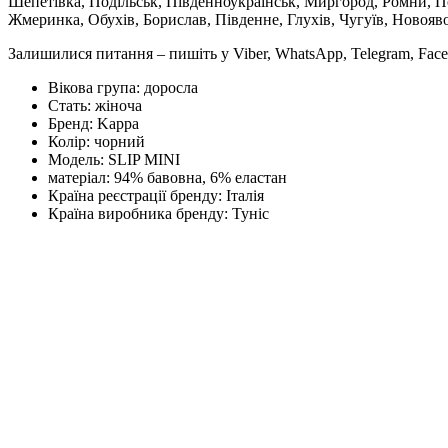
Шепетівка, Подільськ, Південноукраїнськ, Миргород, Ромни, По
Жмеринка, Обухів, Борислав, Південне, Глухів, Чугуїв, Новояв
Залишилися питання – пишіть у Viber, WhatsApp, Telegram, Face
Вікова група:
доросла
Стать:
жіноча
Бренд:
Kappa
Колір:
чорний
Модель:
SLIP MINI
матеріал:
94% бавовна, 6% еластан
Країна реєстрації бренду:
Італія
Країна виробника бренду:
Туніс