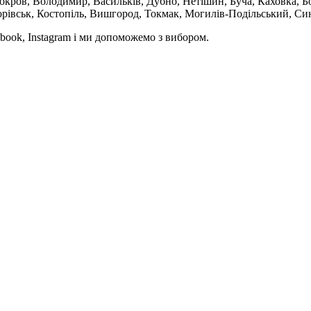
кров, Володимир, Васильків, Дубно, Нетішин, Буча, Каховка, Бо
орівськ, Костопіль, Вишгород, Токмак, Могилів-Подільський, Син
book, Instagram і ми допоможемо з вибором.