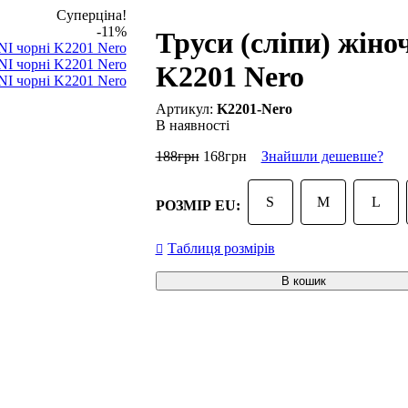
Суперціна!
-11%
Труси (сліпи) жіно
K2201 Nero
K2201-Nero
В наявності
188
грн
168
грн
Знайшли дешевше?
S
M
L
РОЗМІР EU:
Таблиця розмірів
В кошик