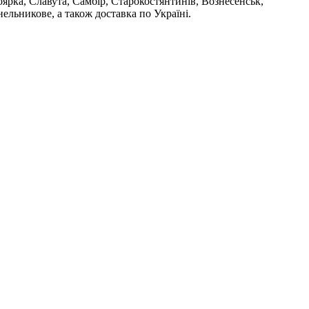
ярка, Славута, Самбір, Старокостянтинів, Вознесенськ,
ельникове, а також доставка по Україні.