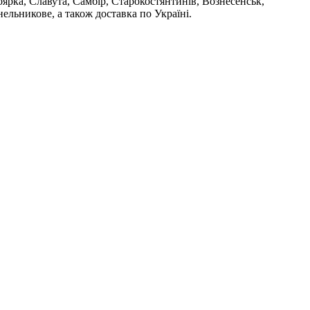
ярка, Славута, Самбір, Старокостянтинів, Вознесенськ,
ельникове, а також доставка по Україні.