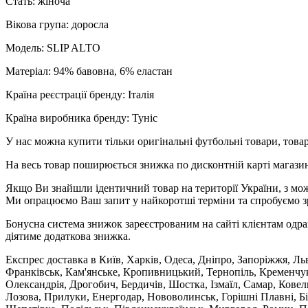
Стать: жіноча
Вікова група: доросла
Модель: SLIP ALTO
Матеріал: 94% бавовна, 6% еластан
Країна реєстрації бренду: Італія
Країна виробника бренду: Туніс
У нас можна купити тільки оригінальні футбольні товари, товар
На весь товар поширюється знижка по дисконтній карті магазину
Якщо Ви знайшли ідентичний товар на території України, з мож
Ми опрацюємо Ваш запит у найкоротші терміни та спробуємо з
Бонусна система знижок зареєстрованим на сайті клієнтам одра
діятиме додаткова знижка.
Експрес доставка в Київ, Харків, Одеса, Дніпро, Запоріжжя, Ль
Франківськ, Кам'янське, Кропивницький, Тернопіль, Кременчук,
Олександрія, Дрогобич, Бердичів, Шостка, Ізмаїл, Самар, Кове
Лозова, Прилуки, Енергодар, Нововолинськ, Горішні Плавні, Б