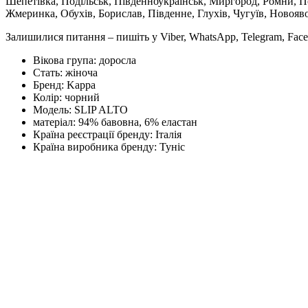
Шепетівка, Подільськ, Південноукраїнськ, Миргород, Ромни, По
Жмеринка, Обухів, Борислав, Південне, Глухів, Чугуїв, Новояв
Залишилися питання – пишіть у Viber, WhatsApp, Telegram, Face
Вікова група:
доросла
Стать:
жіноча
Бренд:
Kappa
Колір:
чорний
Модель:
SLIP ALTO
матеріал:
94% бавовна, 6% еластан
Країна реєстрації бренду:
Італія
Країна виробника бренду:
Туніс