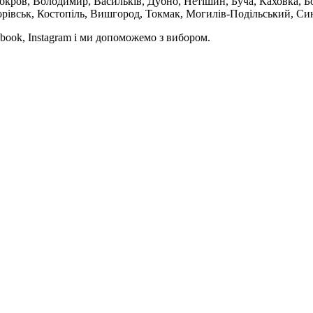
кров, Володимир, Васильків, Дубно, Нетішин, Буча, Каховка, Бо
орівськ, Костопіль, Вишгород, Токмак, Могилів-Подільський, Син
book, Instagram і ми допоможемо з вибором.