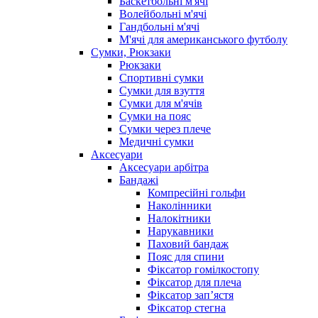
Баскетбольні м'ячі
Волейбольні м'ячі
Гандбольні м'ячі
М'ячі для американського футболу
Сумки, Рюкзаки
Рюкзаки
Спортивні сумки
Сумки для взуття
Сумки для м'ячів
Сумки на пояс
Сумки через плече
Медичні сумки
Аксесуари
Аксесуари арбітра
Бандажі
Компресійні гольфи
Наколінники
Налокітники
Нарукавники
Паховий бандаж
Пояс для спини
Фіксатор гомілкостопу
Фіксатор для плеча
Фіксатор запʼястя
Фіксатор стегна