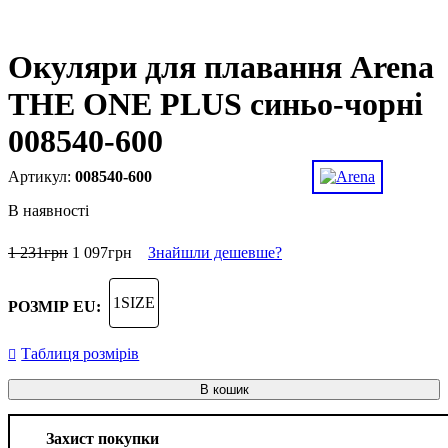
Окуляри для плавання Arena
THE ONE PLUS синьо-чорні
008540-600
008540-600
В наявності
1 231
грн
1 097
грн
Знайшли дешевше?
1SIZE
РОЗМІР EU:
Таблиця розмірів
В кошик
Захист покупки