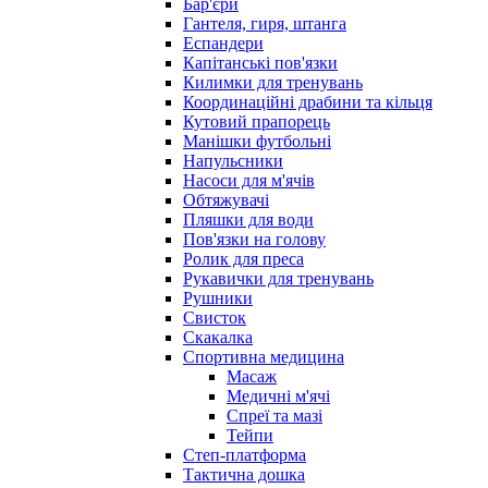
Бар'єри
Гантеля, гиря, штанга
Еспандери
Капітанські пов'язки
Килимки для тренувань
Координаційні драбини та кільця
Кутовий прапорець
Манішки футбольні
Напульсники
Насоси для м'ячів
Обтяжувачі
Пляшки для води
Пов'язки на голову
Ролик для преса
Рукавички для тренувань
Рушники
Свисток
Скакалка
Спортивна медицина
Масаж
Медичні м'ячі
Спреї та мазі
Тейпи
Степ-платформа
Тактична дошка