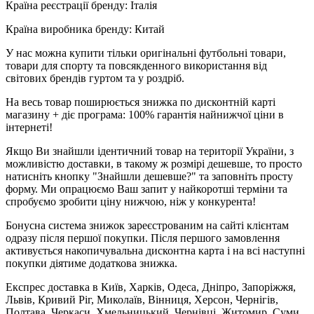
Країна реєстрації бренду: Італія
Країна виробника бренду: Китай
У нас можна купити тільки оригінальні футбольні товари,
товари для спорту та повсякденного використання від
світових брендів гуртом та у роздріб.
На весь товар поширюється знижка по дисконтній карті
магазину + діє програма: 100% гарантія найнижчої ціни в
інтернеті!
Якщо Ви знайшли ідентичний товар на території України, з
можливістю доставки, в такому ж розмірі дешевше, то просто
натисніть кнопку "Знайшли дешевше?" та заповніть просту
форму. Ми опрацюємо Ваш запит у найкоротші терміни та
спробуємо зробити ціну нижчою, ніж у конкурента!
Бонусна система знижок зареєстрованим на сайті клієнтам
одразу після першої покупки. Після першого замовлення
активується накопичувальна дисконтна карта і на всі наступні
покупки діятиме додаткова знижка.
Експрес доставка в Київ, Харків, Одеса, Дніпро, Запоріжжя,
Львів, Кривий Ріг, Миколаїв, Вінниця, Херсон, Чернігів,
Полтава, Черкаси, Хмельницький, Чернівці, Житомир, Суми,