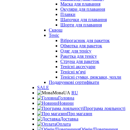
Маска для плавання
Окуляри для плавання
Плавки
Шапочки для плавання
Шорти для плавання
Сквош
Теніс
Віброгасник для ракеток
Обмотка для ракеток
Одяг для тенісу
Ракетка для тенісу
Струна для ракеток
Тенісні аксесуари
Тенісні мʼячі
Тенісні сумки, рюкзаки, чохли
Подарункові сертифікати
SALE
Мова
UA
RU
Головна
Новини
Програма лояльності
Про магазин
Доставка
Оплата
Обмін/Повернення