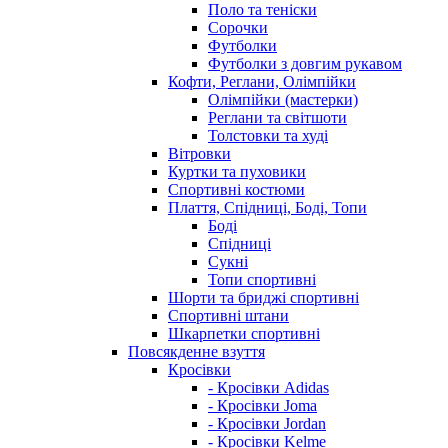
Поло та теніски
Сорочки
Футболки
Футболки з довгим рукавом
Кофти, Реглани, Олімпійки
Олімпійки (мастерки)
Реглани та світшоти
Толстовки та худі
Вітровки
Куртки та пуховики
Спортивні костюми
Плаття, Спідниці, Боді, Топи
Боді
Спідниці
Сукні
Топи спортивні
Шорти та бриджі спортивні
Спортивні штани
Шкарпетки спортивні
Повсякденне взуття
Кросівки
- Кросівки Adidas
- Кросівки Joma
- Кросівки Jordan
- Кросівки Kelme