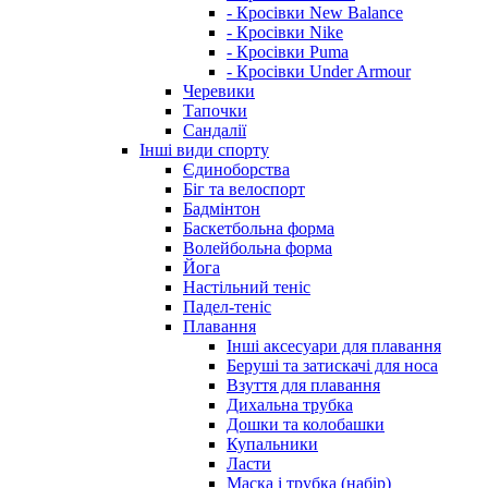
- Кросівки New Balance
- Кросівки Nike
- Кросівки Puma
- Кросівки Under Armour
Черевики
Тапочки
Сандалії
Інші види спорту
Єдиноборства
Біг та велоспорт
Бадмінтон
Баскетбольна форма
Волейбольна форма
Йога
Настільний теніс
Падел-теніс
Плавання
Інші аксесуари для плавання
Беруші та затискачі для носа
Взуття для плавання
Дихальна трубка
Дошки та колобашки
Купальники
Ласти
Маска і трубка (набір)