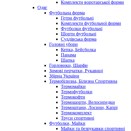
Комплекти воротарської форми
Одяг
Футбольна форма
Гетри футбольні
Комплекти футбольної форми
Футболки футбольні
Шорти футбольні
Суддівська форма
Головні убори
Кепка, Бейсболка
Панама
Шапка
Горловики, Шарфи
Зимові перчатки, Рукавиці
Збірна України
Термобілизна, Білизна Спортивна
Термомайки
Термофутболки
Термокофти
Термошорти, Велосипедки
Термоштани, Лосини, Капрі
Термокомплект
Труси спортивні
Футболки, Майки
Майки та безрукавки спортивні