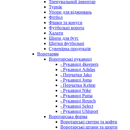
Тренувальний інвентар
Турнік
Упори для віджимань
Фітбол
Фішки та конуси
Футбольні ворота
Халати
Шипи для бутс
Щитки футбольні
Сувенірна продукція
Воротарям
Воротарські рукавиці
- Рукавиці 4keepers
- Рукавиці Adidas
- Перчатки Jako
- Рукавиці Joma
- Перчатки Kelme
- Рукавиці Nike
- Рукавиці Puma
- Рукавиці Reusch
- Рукавиці Select
- Рукавиці Uhlsport
Воротарська форма
Воротарські светри та кофти
Воротарські штани та шорти