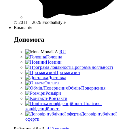
© 2011—2026 Footballstyle
Компанія
Допомога
Мова
UA
RU
Головна
Новини
Програма лояльності
Про магазин
Доставка
Оплата
Обмін/Повернення
Розміри
Контакти
Політика
конфіденційності
Договір публічної
оферти
Рейтинг:
4.8
з
5
,
442
голосів