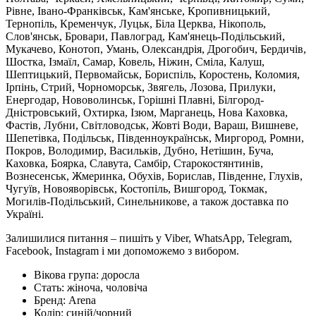
Рівне, Івано-Франківськ, Кам'янське, Кропивницький,
Тернопіль, Кременчук, Луцьк, Біла Церква, Нікополь,
Слов'янськ, Бровари, Павлоград, Кам'янець-Подільський,
Мукачево, Конотоп, Умань, Олександрія, Дрогобич, Бердичів,
Шостка, Ізмаїл, Самар, Ковель, Ніжин, Сміла, Калуш,
Шептицький, Первомайськ, Бориспіль, Коростень, Коломия,
Ірпінь, Стрий, Чорноморськ, Звягель, Лозова, Прилуки,
Енергодар, Нововолинськ, Горішні Плавні, Білгород-
Дністровський, Охтирка, Ізюм, Марганець, Нова Каховка,
Фастів, Лубни, Світловодськ, Жовті Води, Вараш, Вишневе,
Шепетівка, Подільськ, Південноукраїнськ, Миргород, Ромни,
Покров, Володимир, Васильків, Дубно, Нетішин, Буча,
Каховка, Боярка, Славута, Самбір, Старокостянтинів,
Вознесенськ, Жмеринка, Обухів, Борислав, Південне, Глухів,
Чугуїв, Новояворівськ, Костопіль, Вишгород, Токмак,
Могилів-Подільський, Синельникове, а також доставка по
Україні.
Залишилися питання – пишіть у Viber, WhatsApp, Telegram,
Facebook, Instagram і ми допоможемо з вибором.
Вікова група:
доросла
Стать:
жіноча, чоловіча
Бренд:
Arena
Колір:
синій/чорний