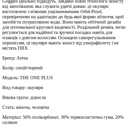
Goggles ідеально підійдуть. Завдяки новій технології захисту
від запотівання, яка служить удвічі довше, ці окуляри
виготовлені з м'якими ущільнювачами Orbit-Proof,
перевіреними на адаптацію до будь-якої форми обличчя, щоб
запобігти потраплянню води. Вони мають обтічний дизайн
для оптимальної кругової видимості. Роздільний ремінь легко
регулюється для надійної та зручної посадки навіть для
плавців з довгим волоссям. Оснащені саморегульованим
переніссям, ці окуляри мають захист від ультрафіолету і не
містять ПВХ.
Бренд: Arena
Колір: синій/чорний
Модель: THE ONE PLUS
Вид товару: окуляри
Вікова група: доросла
Стать: жіноча, чоловіча
Матеріал: 50% полікарбонат, 30% термопластична гума, 20%
силікон