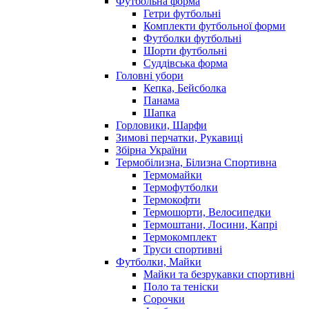
Футбольна форма
Гетри футбольні
Комплекти футбольної форми
Футболки футбольні
Шорти футбольні
Суддівська форма
Головні убори
Кепка, Бейсболка
Панама
Шапка
Горловики, Шарфи
Зимові перчатки, Рукавиці
Збірна України
Термобілизна, Білизна Спортивна
Термомайки
Термофутболки
Термокофти
Термошорти, Велосипедки
Термоштани, Лосини, Капрі
Термокомплект
Труси спортивні
Футболки, Майки
Майки та безрукавки спортивні
Поло та теніски
Сорочки