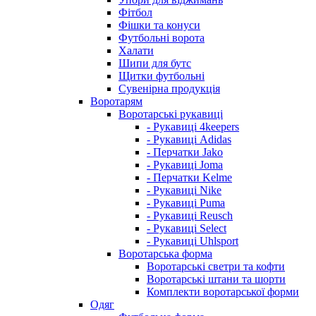
Фітбол
Фішки та конуси
Футбольні ворота
Халати
Шипи для бутс
Щитки футбольні
Сувенірна продукція
Воротарям
Воротарські рукавиці
- Рукавиці 4keepers
- Рукавиці Adidas
- Перчатки Jako
- Рукавиці Joma
- Перчатки Kelme
- Рукавиці Nike
- Рукавиці Puma
- Рукавиці Reusch
- Рукавиці Select
- Рукавиці Uhlsport
Воротарська форма
Воротарські светри та кофти
Воротарські штани та шорти
Комплекти воротарської форми
Одяг