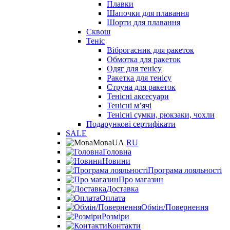
Плавки
Шапочки для плавання
Шорти для плавання
Сквош
Теніс
Віброгасник для ракеток
Обмотка для ракеток
Одяг для тенісу
Ракетка для тенісу
Струна для ракеток
Тенісні аксесуари
Тенісні мʼячі
Тенісні сумки, рюкзаки, чохли
Подарункові сертифікати
SALE
Мова
UA
RU
Головна
Новини
Програма лояльності
Про магазин
Доставка
Оплата
Обмін/Повернення
Розміри
Контакти