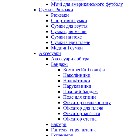
М'ячі для американського футболу
Сумки, Рюкзаки
Рюкзаки
Спортивні сумки
Сумки для взуття
Сумки для м'ячів
Сумки на пояс
Сумки через плече
Медичні сумки
Аксесуари
Аксесуари арбітра
Бандажі
Компресійні гольфи
Наколінники
Налокітники
Нарукавники
Паховий бандаж
Пояс для спини
Фіксатор гомілкостопу
Фіксатор для плеча
Фіксатор запʼястя
Фіксатор стегна
Бар'єри
Гантеля, гиря, штанга
Еспандери