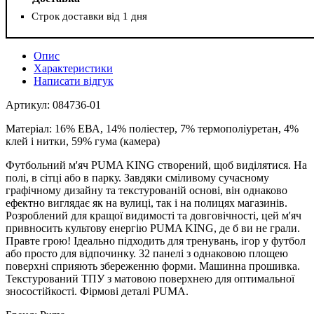
Строк доставки від 1 дня
Опис
Характеристики
Написати відгук
Артикул: 084736-01
Матеріал: 16% ЕВА, 14% поліестер, 7% термополіуретан, 4%
клей і нитки, 59% гума (камера)
Футбольний м'яч PUMA KING створений, щоб виділятися. На
полі, в сітці або в парку. Завдяки сміливому сучасному
графічному дизайну та текстурованій основі, він однаково
ефектно виглядає як на вулиці, так і на полицях магазинів.
Розроблений для кращої видимості та довговічності, цей м'яч
привносить культову енергію PUMA KING, де б ви не грали.
Правте грою! Ідеально підходить для тренувань, ігор у футбол
або просто для відпочинку. 32 панелі з однаковою площею
поверхні сприяють збереженню форми. Машинна прошивка.
Текстурований ТПУ з матовою поверхнею для оптимальної
зносостійкості. Фірмові деталі PUMA.