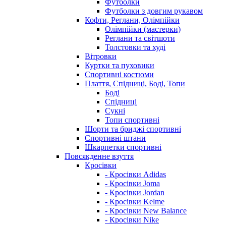
Футболки
Футболки з довгим рукавом
Кофти, Реглани, Олімпійки
Олімпійки (мастерки)
Реглани та світшоти
Толстовки та худі
Вітровки
Куртки та пуховики
Спортивні костюми
Плаття, Спідниці, Боді, Топи
Боді
Спідниці
Сукні
Топи спортивні
Шорти та бриджі спортивні
Спортивні штани
Шкарпетки спортивні
Повсякденне взуття
Кросівки
- Кросівки Adidas
- Кросівки Joma
- Кросівки Jordan
- Кросівки Kelme
- Кросівки New Balance
- Кросівки Nike