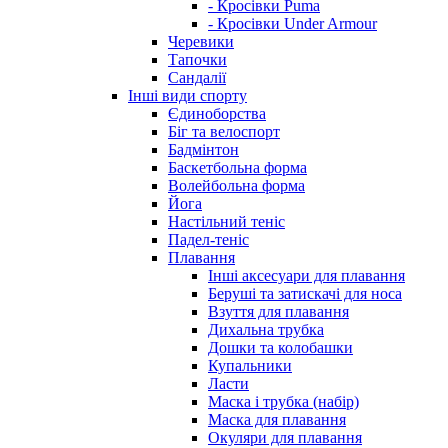
- Кросівки Puma
- Кросівки Under Armour
Черевики
Тапочки
Сандалії
Інші види спорту
Єдиноборства
Біг та велоспорт
Бадмінтон
Баскетбольна форма
Волейбольна форма
Йога
Настільний теніс
Падел-теніс
Плавання
Інші аксесуари для плавання
Беруші та затискачі для носа
Взуття для плавання
Дихальна трубка
Дошки та колобашки
Купальники
Ласти
Маска і трубка (набір)
Маска для плавання
Окуляри для плавання