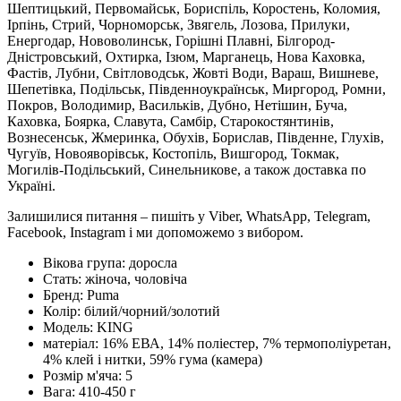
Шептицький, Первомайськ, Бориспіль, Коростень, Коломия,
Ірпінь, Стрий, Чорноморськ, Звягель, Лозова, Прилуки,
Енергодар, Нововолинськ, Горішні Плавні, Білгород-
Дністровський, Охтирка, Ізюм, Марганець, Нова Каховка,
Фастів, Лубни, Світловодськ, Жовті Води, Вараш, Вишневе,
Шепетівка, Подільськ, Південноукраїнськ, Миргород, Ромни,
Покров, Володимир, Васильків, Дубно, Нетішин, Буча,
Каховка, Боярка, Славута, Самбір, Старокостянтинів,
Вознесенськ, Жмеринка, Обухів, Борислав, Південне, Глухів,
Чугуїв, Новояворівськ, Костопіль, Вишгород, Токмак,
Могилів-Подільський, Синельникове, а також доставка по
Україні.
Залишилися питання – пишіть у Viber, WhatsApp, Telegram,
Facebook, Instagram і ми допоможемо з вибором.
Вікова група:
доросла
Стать:
жіноча, чоловіча
Бренд:
Puma
Колір:
білий/чорний/золотий
Модель:
KING
матеріал:
16% ЕВА, 14% поліестер, 7% термополіуретан,
4% клей і нитки, 59% гума (камера)
Розмір м'яча:
5
Вага:
410-450 г