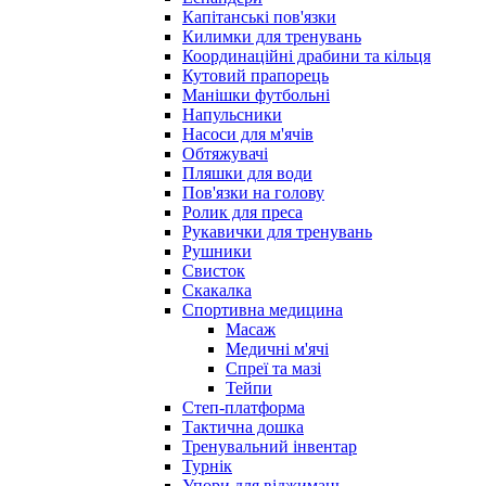
Капітанські пов'язки
Килимки для тренувань
Координаційні драбини та кільця
Кутовий прапорець
Манішки футбольні
Напульсники
Насоси для м'ячів
Обтяжувачі
Пляшки для води
Пов'язки на голову
Ролик для преса
Рукавички для тренувань
Рушники
Свисток
Скакалка
Спортивна медицина
Масаж
Медичні м'ячі
Спреї та мазі
Тейпи
Степ-платформа
Тактична дошка
Тренувальний інвентар
Турнік
Упори для віджимань