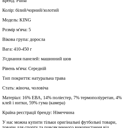
Бренд: Puma
Колір: білий/чорний/золотий
Модель: KING
Розмір м'яча: 5
Вікова група: доросла
Вага: 410-450 г
З'єднання панелей: машинний шов
Рівень м'яча: Середній
Тип покриття: натуральна трава
Стать: жіноча, чоловіча
Матеріал: 16% ЕВА, 14% поліестер, 7% термополіуретан, 4%
клей і нитки, 59% гума (камера)
Країна реєстрації бренду: Німеччина
У нас можна купити тільки оригінальні футбольні товари,
товари для спорту та повсякденного використання від