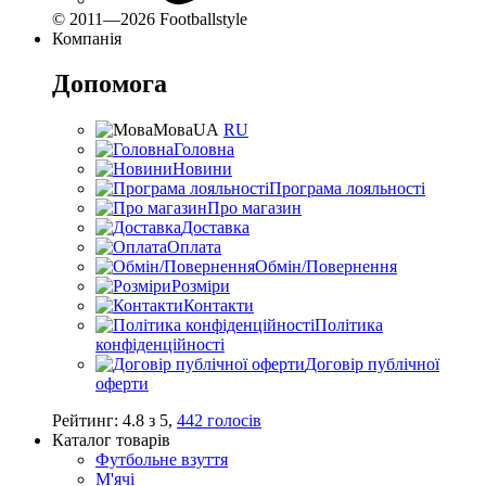
© 2011—2026 Footballstyle
Компанія
Допомога
Мова
UA
RU
Головна
Новини
Програма лояльності
Про магазин
Доставка
Оплата
Обмін/Повернення
Розміри
Контакти
Політика
конфіденційності
Договір публічної
оферти
Рейтинг:
4.8
з
5
,
442
голосів
Каталог товарів
Футбольне взуття
М'ячі