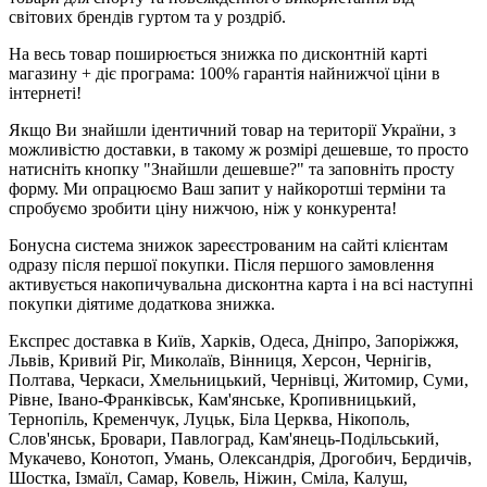
світових брендів гуртом та у роздріб.
На весь товар поширюється знижка по дисконтній карті
магазину + діє програма: 100% гарантія найнижчої ціни в
інтернеті!
Якщо Ви знайшли ідентичний товар на території України, з
можливістю доставки, в такому ж розмірі дешевше, то просто
натисніть кнопку "Знайшли дешевше?" та заповніть просту
форму. Ми опрацюємо Ваш запит у найкоротші терміни та
спробуємо зробити ціну нижчою, ніж у конкурента!
Бонусна система знижок зареєстрованим на сайті клієнтам
одразу після першої покупки. Після першого замовлення
активується накопичувальна дисконтна карта і на всі наступні
покупки діятиме додаткова знижка.
Експрес доставка в Київ, Харків, Одеса, Дніпро, Запоріжжя,
Львів, Кривий Ріг, Миколаїв, Вінниця, Херсон, Чернігів,
Полтава, Черкаси, Хмельницький, Чернівці, Житомир, Суми,
Рівне, Івано-Франківськ, Кам'янське, Кропивницький,
Тернопіль, Кременчук, Луцьк, Біла Церква, Нікополь,
Слов'янськ, Бровари, Павлоград, Кам'янець-Подільський,
Мукачево, Конотоп, Умань, Олександрія, Дрогобич, Бердичів,
Шостка, Ізмаїл, Самар, Ковель, Ніжин, Сміла, Калуш,