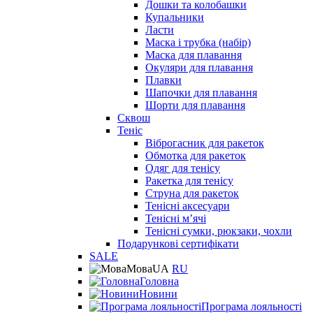
Дошки та колобашки
Купальники
Ласти
Маска і трубка (набір)
Маска для плавання
Окуляри для плавання
Плавки
Шапочки для плавання
Шорти для плавання
Сквош
Теніс
Віброгасник для ракеток
Обмотка для ракеток
Одяг для тенісу
Ракетка для тенісу
Струна для ракеток
Тенісні аксесуари
Тенісні мʼячі
Тенісні сумки, рюкзаки, чохли
Подарункові сертифікати
SALE
Мова
UA
RU
Головна
Новини
Програма лояльності