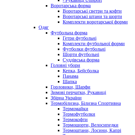
- Рукавиці Uhlsport
Воротарська форма
Воротарські светри та кофти
Воротарські штани та шорти
Комплекти воротарської форми
Одяг
Футбольна форма
Гетри футбольні
Комплекти футбольної форми
Футболки футбольні
Шорти футбольні
Суддівська форма
Головні убори
Кепка, Бейсболка
Панама
Шапка
Горловики, Шарфи
Зимові перчатки, Рукавиці
Збірна України
Термобілизна, Білизна Спортивна
Термомайки
Термофутболки
Термокофти
Термошорти, Велосипедки
Термоштани, Лосини, Капрі