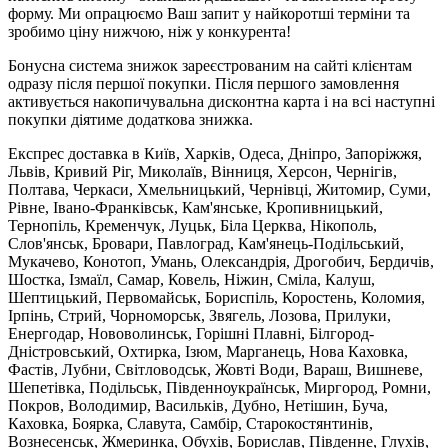
форму. Ми опрацюємо Ваш запит у найкоротші терміни та
зробимо ціну нижчою, ніж у конкурента!
Бонусна система знижок зареєстрованим на сайті клієнтам
одразу після першої покупки. Після першого замовлення
активується накопичувальна дисконтна карта і на всі наступні
покупки діятиме додаткова знижка.
Експрес доставка в Київ, Харків, Одеса, Дніпро, Запоріжжя,
Львів, Кривий Ріг, Миколаїв, Вінниця, Херсон, Чернігів,
Полтава, Черкаси, Хмельницький, Чернівці, Житомир, Суми,
Рівне, Івано-Франківськ, Кам'янське, Кропивницький,
Тернопіль, Кременчук, Луцьк, Біла Церква, Нікополь,
Слов'янськ, Бровари, Павлоград, Кам'янець-Подільський,
Мукачево, Конотоп, Умань, Олександрія, Дрогобич, Бердичів,
Шостка, Ізмаїл, Самар, Ковель, Ніжин, Сміла, Калуш,
Шептицький, Первомайськ, Бориспіль, Коростень, Коломия,
Ірпінь, Стрий, Чорноморськ, Звягель, Лозова, Прилуки,
Енергодар, Нововолинськ, Горішні Плавні, Білгород-
Дністровський, Охтирка, Ізюм, Марганець, Нова Каховка,
Фастів, Лубни, Світловодськ, Жовті Води, Вараш, Вишневе,
Шепетівка, Подільськ, Південноукраїнськ, Миргород, Ромни,
Покров, Володимир, Васильків, Дубно, Нетішин, Буча,
Каховка, Боярка, Славута, Самбір, Старокостянтинів,
Вознесенськ, Жмеринка, Обухів, Борислав, Південне, Глухів,