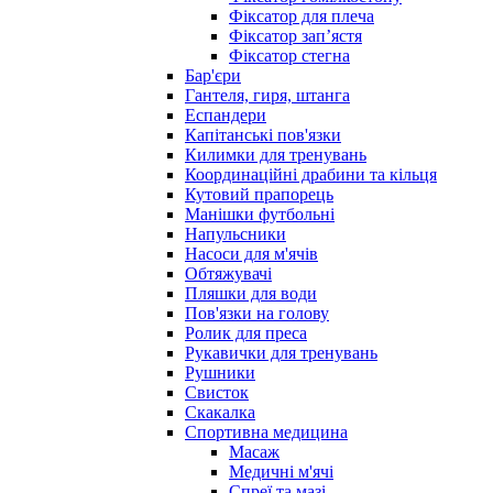
Фіксатор для плеча
Фіксатор запʼястя
Фіксатор стегна
Бар'єри
Гантеля, гиря, штанга
Еспандери
Капітанські пов'язки
Килимки для тренувань
Координаційні драбини та кільця
Кутовий прапорець
Манішки футбольні
Напульсники
Насоси для м'ячів
Обтяжувачі
Пляшки для води
Пов'язки на голову
Ролик для преса
Рукавички для тренувань
Рушники
Свисток
Скакалка
Спортивна медицина
Масаж
Медичні м'ячі
Спреї та мазі