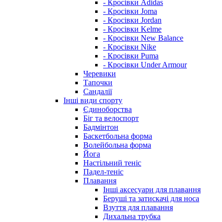
- Кросівки Adidas
- Кросівки Joma
- Кросівки Jordan
- Кросівки Kelme
- Кросівки New Balance
- Кросівки Nike
- Кросівки Puma
- Кросівки Under Armour
Черевики
Тапочки
Сандалії
Інші види спорту
Єдиноборства
Біг та велоспорт
Бадмінтон
Баскетбольна форма
Волейбольна форма
Йога
Настільний теніс
Падел-теніс
Плавання
Інші аксесуари для плавання
Беруші та затискачі для носа
Взуття для плавання
Дихальна трубка