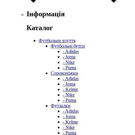
Інформація
Каталог
Футбольне взуття
Футбольні бутси
- Adidas
- Joma
- Nike
- Puma
Сороконіжки
- Adidas
- Joma
- Kelme
- Nike
- Puma
Футзалки
- Adidas
- Joma
- Kelme
- Nike
- Puma