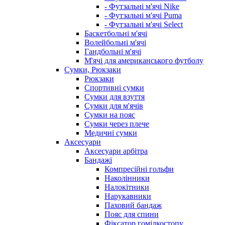
- Футзальні м'ячі Nike
- Футзальні м'ячі Puma
- Футзальні м'ячі Select
Баскетбольні м'ячі
Волейбольні м'ячі
Гандбольні м'ячі
М'ячі для американського футболу
Сумки, Рюкзаки
Рюкзаки
Спортивні сумки
Сумки для взуття
Сумки для м'ячів
Сумки на пояс
Сумки через плече
Медичні сумки
Аксесуари
Аксесуари арбітра
Бандажі
Компресійні гольфи
Наколінники
Налокітники
Нарукавники
Паховий бандаж
Пояс для спини
Фіксатор гомілкостопу