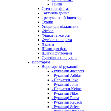
Тейпи
Степ-платформа
Тактична дошка
Тренувальний інвентар
Турнік
Упори для віджимань
Фітбол
Фішки та конуси
Футбольні ворота
Халати
Шипи для бутс
Щитки футбольні
Сувенірна продукція
Воротарям
Воротарські рукавиці
- Рукавиці 4keepers
- Рукавиці Adidas
- Перчатки Jako
- Рукавиці Joma
- Перчатки Kelme
- Рукавиці Nike
- Рукавиці Puma
- Рукавиці Reusch
- Рукавиці Select