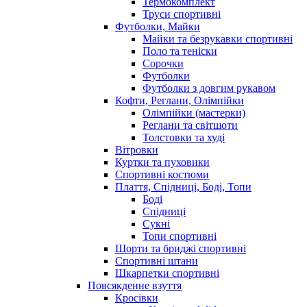
Термокомплект
Труси спортивні
Футболки, Майки
Майки та безрукавки спортивні
Поло та теніски
Сорочки
Футболки
Футболки з довгим рукавом
Кофти, Реглани, Олімпійки
Олімпійки (мастерки)
Реглани та світшоти
Толстовки та худі
Вітровки
Куртки та пуховики
Спортивні костюми
Плаття, Спідниці, Боді, Топи
Боді
Спідниці
Сукні
Топи спортивні
Шорти та бриджі спортивні
Спортивні штани
Шкарпетки спортивні
Повсякденне взуття
Кросівки