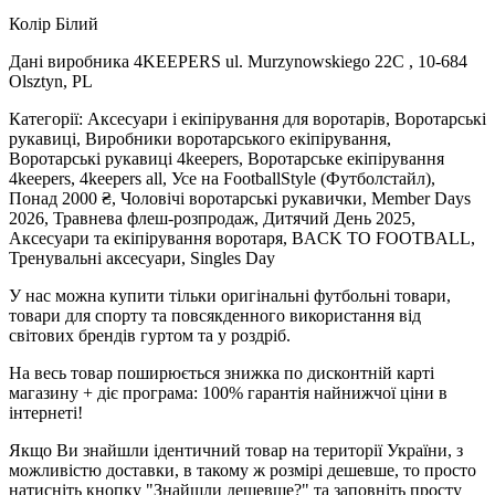
Колір Білий
Дані виробника 4KEEPERS ul. Murzynowskiego 22C , 10-684
Olsztyn, PL
Категорії: Аксесуари і екіпірування для воротарів, Воротарські
рукавиці, Виробники воротарського екіпірування,
Воротарські рукавиці 4keepers, Воротарське екіпірування
4keepers, 4keepers all, Усе на FootballStyle (Футболстайл),
Понад 2000 ₴, Чоловічі воротарські рукавички, Member Days
2026, Травнева флеш-розпродаж, Дитячий День 2025,
Аксесуари та екіпірування воротаря, BACK TO FOOTBALL,
Тренувальні аксесуари, Singles Day
У нас можна купити тільки оригінальні футбольні товари,
товари для спорту та повсякденного використання від
світових брендів гуртом та у роздріб.
На весь товар поширюється знижка по дисконтній карті
магазину + діє програма: 100% гарантія найнижчої ціни в
інтернеті!
Якщо Ви знайшли ідентичний товар на території України, з
можливістю доставки, в такому ж розмірі дешевше, то просто
натисніть кнопку "Знайшли дешевше?" та заповніть просту