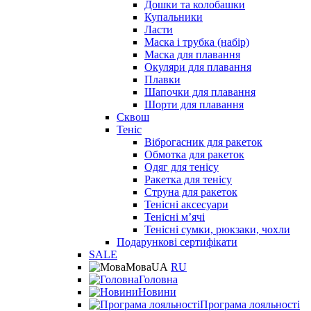
Дошки та колобашки
Купальники
Ласти
Маска і трубка (набір)
Маска для плавання
Окуляри для плавання
Плавки
Шапочки для плавання
Шорти для плавання
Сквош
Теніс
Віброгасник для ракеток
Обмотка для ракеток
Одяг для тенісу
Ракетка для тенісу
Струна для ракеток
Тенісні аксесуари
Тенісні мʼячі
Тенісні сумки, рюкзаки, чохли
Подарункові сертифікати
SALE
Мова
UA
RU
Головна
Новини
Програма лояльності