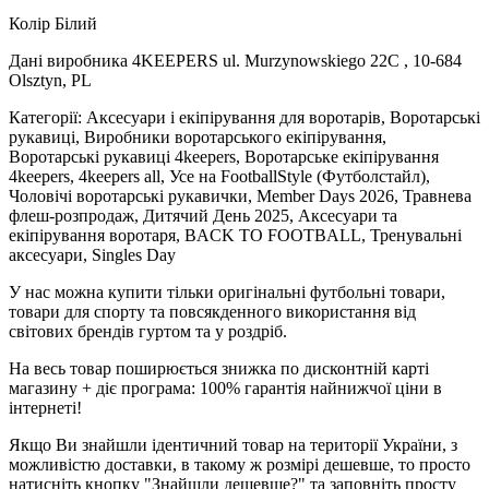
Колір Білий
Дані виробника 4KEEPERS ul. Murzynowskiego 22C , 10-684
Olsztyn, PL
Категорії: Аксесуари і екіпірування для воротарів, Воротарські
рукавиці, Виробники воротарського екіпірування,
Воротарські рукавиці 4keepers, Воротарське екіпірування
4keepers, 4keepers all, Усе на FootballStyle (Футболстайл),
Чоловічі воротарські рукавички, Member Days 2026, Травнева
флеш-розпродаж, Дитячий День 2025, Аксесуари та
екіпірування воротаря, BACK TO FOOTBALL, Тренувальні
аксесуари, Singles Day
У нас можна купити тільки оригінальні футбольні товари,
товари для спорту та повсякденного використання від
світових брендів гуртом та у роздріб.
На весь товар поширюється знижка по дисконтній карті
магазину + діє програма: 100% гарантія найнижчої ціни в
інтернеті!
Якщо Ви знайшли ідентичний товар на території України, з
можливістю доставки, в такому ж розмірі дешевше, то просто
натисніть кнопку "Знайшли дешевше?" та заповніть просту