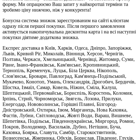
форму. Ми опрацюємо Ваш запит у найкоротші терміни та
зробимо ціну нижчою, ніж у конкурента!
Бонусна система знижок зареєстрованим на сайті клієнтам
одразу після першої покупки. Після першого замовлення
активується накопичувальна дисконтна карта і на всі наступні
покупки діятиме додаткова знижка.
Експрес доставка в Київ, Харків, Одеса, Дніпро, Запоріжжя,
Львів, Кривий Ріг, Миколаїв, Вінниця, Херсон, Чернігів,
Полтава, Черкаси, Хмельницький, Чернівці, Житомир, Суми,
Рівне, Івано-Франківськ, Кам'янське, Кропивницький,
Тернопіль, Кременчук, Луцьк, Біла Церква, Нікополь,
Слов'янськ, Бровари, Павлоград, Кам'янець-Подільський,
Мукачево, Конотоп, Умань, Олександрія, Дрогобич, Бердичів,
Шостка, Ізмаїл, Самар, Ковель, Ніжин, Сміла, Калуш,
Шептицький, Первомайськ, Бориспіль, Коростень, Коломия,
Ірпінь, Стрий, Чорноморськ, Звягель, Лозова, Прилуки,
Енергодар, Нововолинськ, Горішні Плавні, Білгород-
Дністровський, Охтирка, Ізюм, Марганець, Нова Каховка,
Фастів, Лубни, Світловодськ, Жовті Води, Вараш, Вишневе,
Шепетівка, Подільськ, Південноукраїнськ, Миргород, Ромни,
Покров, Володимир, Васильків, Дубно, Нетішин, Буча,
Каховка, Боярка, Славута, Самбір, Старокостянтинів,
Вознесенськ, Жмеринка, Обухів, Борислав, Південне, Глухів,