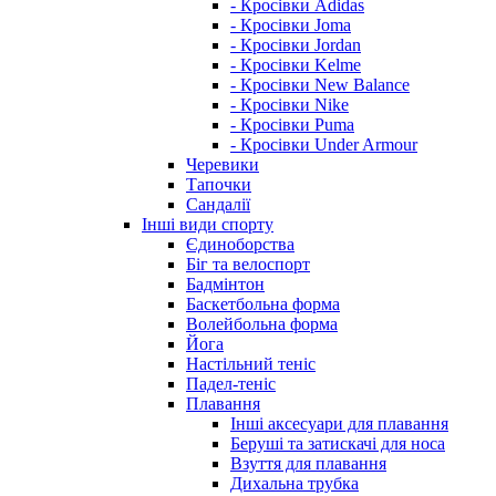
- Кросівки Adidas
- Кросівки Joma
- Кросівки Jordan
- Кросівки Kelme
- Кросівки New Balance
- Кросівки Nike
- Кросівки Puma
- Кросівки Under Armour
Черевики
Тапочки
Сандалії
Інші види спорту
Єдиноборства
Біг та велоспорт
Бадмінтон
Баскетбольна форма
Волейбольна форма
Йога
Настільний теніс
Падел-теніс
Плавання
Інші аксесуари для плавання
Беруші та затискачі для носа
Взуття для плавання
Дихальна трубка