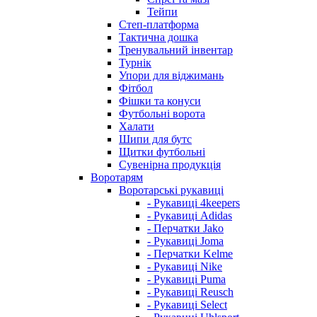
Тейпи
Степ-платформа
Тактична дошка
Тренувальний інвентар
Турнік
Упори для віджимань
Фітбол
Фішки та конуси
Футбольні ворота
Халати
Шипи для бутс
Щитки футбольні
Сувенірна продукція
Воротарям
Воротарські рукавиці
- Рукавиці 4keepers
- Рукавиці Adidas
- Перчатки Jako
- Рукавиці Joma
- Перчатки Kelme
- Рукавиці Nike
- Рукавиці Puma
- Рукавиці Reusch
- Рукавиці Select