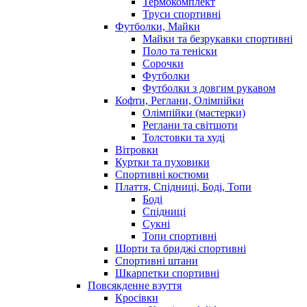
Термокомплект
Труси спортивні
Футболки, Майки
Майки та безрукавки спортивні
Поло та теніски
Сорочки
Футболки
Футболки з довгим рукавом
Кофти, Реглани, Олімпійки
Олімпійки (мастерки)
Реглани та світшоти
Толстовки та худі
Вітровки
Куртки та пуховики
Спортивні костюми
Плаття, Спідниці, Боді, Топи
Боді
Спідниці
Сукні
Топи спортивні
Шорти та бриджі спортивні
Спортивні штани
Шкарпетки спортивні
Повсякденне взуття
Кросівки