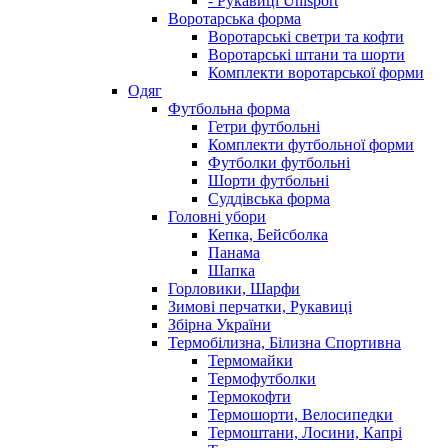
- Рукавиці Uhlsport
Воротарська форма
Воротарські светри та кофти
Воротарські штани та шорти
Комплекти воротарської форми
Одяг
Футбольна форма
Гетри футбольні
Комплекти футбольної форми
Футболки футбольні
Шорти футбольні
Суддівська форма
Головні убори
Кепка, Бейсболка
Панама
Шапка
Горловики, Шарфи
Зимові перчатки, Рукавиці
Збірна України
Термобілизна, Білизна Спортивна
Термомайки
Термофутболки
Термокофти
Термошорти, Велосипедки
Термоштани, Лосини, Капрі