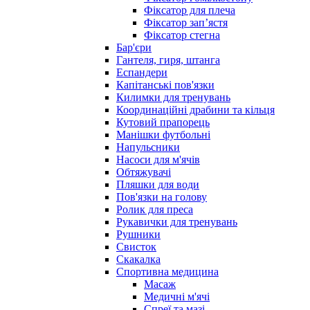
Фіксатор для плеча
Фіксатор запʼястя
Фіксатор стегна
Бар'єри
Гантеля, гиря, штанга
Еспандери
Капітанські пов'язки
Килимки для тренувань
Координаційні драбини та кільця
Кутовий прапорець
Манішки футбольні
Напульсники
Насоси для м'ячів
Обтяжувачі
Пляшки для води
Пов'язки на голову
Ролик для преса
Рукавички для тренувань
Рушники
Свисток
Скакалка
Спортивна медицина
Масаж
Медичні м'ячі
Спреї та мазі