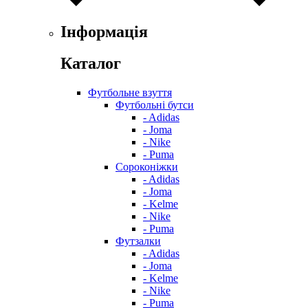
Інформація
Каталог
Футбольне взуття
Футбольні бутси
- Adidas
- Joma
- Nike
- Puma
Сороконіжки
- Adidas
- Joma
- Kelme
- Nike
- Puma
Футзалки
- Adidas
- Joma
- Kelme
- Nike
- Puma