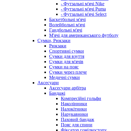
- Футзальні м'ячі Nike
- Футзальні м'ячі Puma
- Футзальні м'ячі Select
Баскетбольні м'ячі
Волейбольні м'ячі
Гандбольні м'ячі
М'ячі для американського футболу
Сумки, Рюкзаки
Рюкзаки
Спортивні сумки
Сумки для взуття
Сумки для м'ячів
Сумки на пояс
Сумки через плече
Медичні сумки
Аксесуари
Аксесуари арбітра
Бандажі
Компресійні гольфи
Наколінники
Налокітники
Нарукавники
Паховий бандаж
Пояс для спини
Фіксатор гомілкостопу