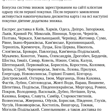
Бонусна система знижок зареєстрованим на сайті клієнтам
одразу після першої покупки. Після першого замовлення
активується накопичувальна дисконтна карта і на всі наступні
покупки діятиме додаткова знижка.
Експрес доставка в Київ, Харків, Одеса, Дніпро, Запоріжжя,
Львів, Кривий Ріг, Миколаїв, Вінниця, Херсон, Чернігів,
Полтава, Черкаси, Хмельницький, Чернівці, Житомир, Суми,
Рівне, Івано-Франківськ, Кам'янське, Кропивницький,
Тернопіль, Кременчук, Луцьк, Біла Церква, Нікополь,
Слов'янськ, Бровари, Павлоград, Кам'янець-Подільський,
Мукачево, Конотоп, Умань, Олександрія, Дрогобич, Бердичів,
Шостка, Ізмаїл, Самар, Ковель, Ніжин, Сміла, Калуш,
Шептицький, Первомайськ, Бориспіль, Коростень, Коломия,
Ірпінь, Стрий, Чорноморськ, Звягель, Лозова, Прилуки,
Енергодар, Нововолинськ, Горішні Плавні, Білгород-
Дністровський, Охтирка, Ізюм, Марганець, Нова Каховка,
Фастів, Лубни, Світловодськ, Жовті Води, Вараш, Вишневе,
Шепетівка, Подільськ, Південноукраїнськ, Миргород, Ромни,
Покров, Володимир, Васильків, Дубно, Нетішин, Буча,
Каховка, Боярка, Славута, Самбір, Старокостянтинів,
Вознесенськ, Жмеринка, Обухів, Борислав, Південне, Глухів,
Чугуїв, Новояворівськ, Костопіль, Вишгород, Токмак,
Могилів-Подільський, Синельникове, а також доставка по