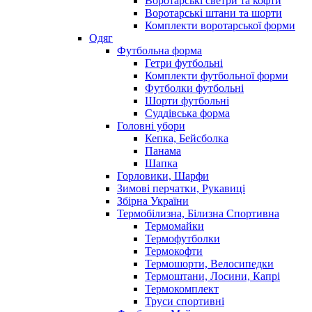
Воротарські светри та кофти
Воротарські штани та шорти
Комплекти воротарської форми
Одяг
Футбольна форма
Гетри футбольні
Комплекти футбольної форми
Футболки футбольні
Шорти футбольні
Суддівська форма
Головні убори
Кепка, Бейсболка
Панама
Шапка
Горловики, Шарфи
Зимові перчатки, Рукавиці
Збірна України
Термобілизна, Білизна Спортивна
Термомайки
Термофутболки
Термокофти
Термошорти, Велосипедки
Термоштани, Лосини, Капрі
Термокомплект
Труси спортивні