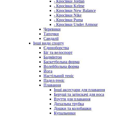
- Кросівки Jordan
- Кросівки Kelme
- Кросівки New Balance
- Кросівки Nike
- Кросівки Puma
- Кросівки Under Armour
Черевики
Тапочки
Сандалії
Інші види спорту
Єдиноборства
Біг та велоспорт
Бадмінтон
Баскетбольна форма
Волейбольна форма
Йога
Настільний теніс
Падел-теніс
Плавання
Інші аксесуари для плавання
Беруші та затискачі для носа
Взуття для плавання
Дихальна трубка
Дошки та колобашки
Купальники