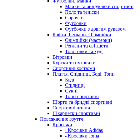
Футболки, Майки
Майки та безрукавки спортивні
Поло та теніски
Сорочки
Футболки
Футболки з довгим рукавом
Кофти, Реглани, Олімпійки
Олімпійки (мастерки)
Реглани та світшоти
Толстовки та худі
Вітровки
Куртки та пуховики
Спортивні костюми
Плаття, Спідниці, Боді, Топи
Боді
Спідниці
Сукні
Топи спортивні
Шорти та бриджі спортивні
Спортивні штани
Шкарпетки спортивні
Повсякденне взуття
Кросівки
- Кросівки Adidas
- Кросівки Joma