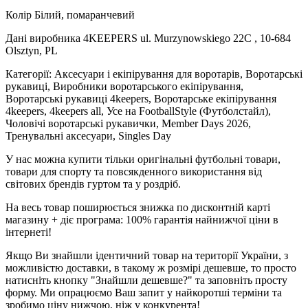
Колір Білий, помаранчевий
Дані виробника 4KEEPERS ul. Murzynowskiego 22C , 10-684
Olsztyn, PL
Категорії: Аксесуари і екіпірування для воротарів, Воротарські
рукавиці, Виробники воротарського екіпірування,
Воротарські рукавиці 4keepers, Воротарське екіпірування
4keepers, 4keepers all, Усе на FootballStyle (Футболстайл),
Чоловічі воротарські рукавички, Member Days 2026,
Тренувальні аксесуари, Singles Day
У нас можна купити тільки оригінальні футбольні товари,
товари для спорту та повсякденного використання від
світових брендів гуртом та у роздріб.
На весь товар поширюється знижка по дисконтній карті
магазину + діє програма: 100% гарантія найнижчої ціни в
інтернеті!
Якщо Ви знайшли ідентичний товар на території України, з
можливістю доставки, в такому ж розмірі дешевше, то просто
натисніть кнопку "Знайшли дешевше?" та заповніть просту
форму. Ми опрацюємо Ваш запит у найкоротші терміни та
зробимо ціну нижчою, ніж у конкурента!