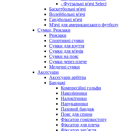
- Футзальні м'ячі Select
Баскетбольні м'ячі
Волейбольні м'ячі
Гандбольні м'ячі
М'ячі для американського футболу
Сумки, Рюкзаки
Рюкзаки
Спортивні сумки
Сумки для взуття
Сумки для м'ячів
Сумки на пояс
Сумки через плече
Медичні сумки
Аксесуари
Аксесуари арбітра
Бандажі
Компресійні гольфи
Наколінники
Налокітники
Нарукавники
Паховий бандаж
Пояс для спини
Фіксатор гомілкостопу
Фіксатор для плеча
Фіксатор запʼястя