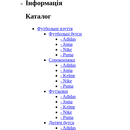
Інформація
Каталог
Футбольне взуття
Футбольні бутси
- Adidas
- Joma
- Nike
- Puma
Сороконіжки
- Adidas
- Joma
- Kelme
- Nike
- Puma
Футзалки
- Adidas
- Joma
- Kelme
- Nike
- Puma
Дитячі бутси
- Adidas