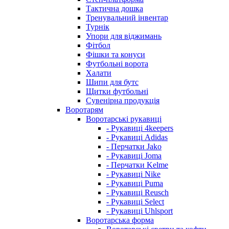
Тактична дошка
Тренувальний інвентар
Турнік
Упори для віджимань
Фітбол
Фішки та конуси
Футбольні ворота
Халати
Шипи для бутс
Щитки футбольні
Сувенірна продукція
Воротарям
Воротарські рукавиці
- Рукавиці 4keepers
- Рукавиці Adidas
- Перчатки Jako
- Рукавиці Joma
- Перчатки Kelme
- Рукавиці Nike
- Рукавиці Puma
- Рукавиці Reusch
- Рукавиці Select
- Рукавиці Uhlsport
Воротарська форма