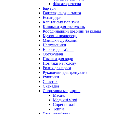
Фіксатор стегна
Бар'єри
Гантеля, гиря, штанга
Еспандери
Капітанські пов'язки
Килимки для тренувань
Координаційні драбини та кільця
Кутовий прапорець
Манішки футбольні
Напульсники
Насоси для м'ячів
Обтяжувачі
Пляшки для води
Пов'язки на голову
Ролик для преса
Рукавички для тренувань
Рушники
Свисток
Скакалка
Спортивна медицина
Масаж
Медичні м'ячі
Спреї та мазі
Тейпи
Степ-платформа