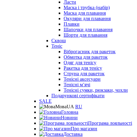
Ласти
Маска і трубка (набір)
Маска для плавання
Окуляри для плавання
Плавки
Шапочки для плавання
Шорти для плавання
Сквош
Теніс
Віброгасник для ракеток
Обмотка для ракеток
Одяг для тенісу
Ракетка для тенісу
Струна для ракеток
Тенісні аксесуари
Тенісні мʼячі
Тенісні сумки, рюкзаки, чохли
Подарункові сертифікати
SALE
Мова
UA
RU
Головна
Новини
Програма лояльності
Про магазин
Доставка