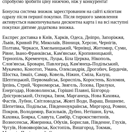
спробуємо зробити ціну нижчою, ніж у конкурента!
Бонусна система знижок зареєстрованим на сайті клієнтам
одразу після першої покупки. Після першого замовлення
активується накопичувальна дисконтна карта і на всі наступні
покупки діятиме додаткова знижка.
Експрес доставка в Київ, Харків, Одеса, Дніпро, Запоріжжя,
Львів, Кривий Ріг, Миколаїв, Вінниця, Херсон, Чернігів,
Полтава, Черкаси, Хмельницький, Чернівці, Житомир, Суми,
Рівне, Івано-Франківськ, Кам'янське, Кропивницький,
Тернопіль, Кременчук, Луцьк, Біла Церква, Нікополь,
Слов'янськ, Бровари, Павлоград, Кам'янець-Подільський,
Мукачево, Конотоп, Умань, Олександрія, Дрогобич, Бердичів,
Шостка, Ізмаїл, Самар, Ковель, Ніжин, Сміла, Калуш,
Шептицький, Первомайськ, Бориспіль, Коростень, Коломия,
Ірпінь, Стрий, Чорноморськ, Звягель, Лозова, Прилуки,
Енергодар, Нововолинськ, Горішні Плавні, Білгород-
Дністровський, Охтирка, Ізюм, Марганець, Нова Каховка,
Фастів, Лубни, Світловодськ, Жовті Води, Вараш, Вишневе,
Шепетівка, Подільськ, Південноукраїнськ, Миргород, Ромни,
Покров, Володимир, Васильків, Дубно, Нетішин, Буча,
Каховка, Боярка, Славута, Самбір, Старокостянтинів,
Вознесенськ, Жмеринка, Обухів, Борислав, Південне, Глухів,
Чугуїв, Новояворівськ, Костопіль, Вишгород, Токмак,