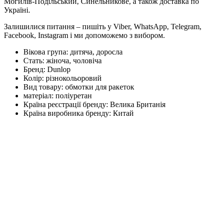
Могилів-Подільський, Синельникове, а також доставка по
Україні.
Залишилися питання – пишіть у Viber, WhatsApp, Telegram,
Facebook, Instagram і ми допоможемо з вибором.
Вікова група:
дитяча, доросла
Стать:
жіноча, чоловіча
Бренд:
Dunlop
Колір:
різнокольоровий
Вид товару:
обмотки для ракеток
матеріал:
поліуретан
Країна реєстрації бренду:
Велика Британія
Країна виробника бренду:
Китай