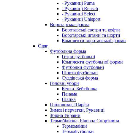
- Рукавиці Puma
- Рукавиці Reusch
- Рукавиці Select
- Рукавиці Uhlsport
Воротарська форма
Воротарські светри та кофти
Воротарські штани та шорти
Комплекти воротарської форми
Одяг
Футбольна форма
Гетри футбольні
Комплекти футбольної форми
Футболки футбольні
Шорти футбольні
Суддівська форма
Головні убори
Кепка, Бейсболка
Панама
Шапка
Горловики, Шарфи
Зимові перчатки, Рукавиці
Збірна України
Термобілизна, Білизна Спортивна
Термомайки
Термофутболки