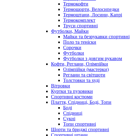
Термокофти
Термошорти, Велосипедки
Термоштани, Лосини, Капрі
Термокомплект
Труси спортивні
Футболки, Майки
Майки та безрукавки спортивні
Поло та теніски
Сорочки
Футболки
Футболки з довгим рукавом
Кофти, Реглани, Олімпійки
Олімпійки (мастерки)
Реглани та світшоти
Толстовки та худі
Вітровки
Куртки та пуховики
Спортивні костюми
Плаття, Спідниці, Боді, Топи
Боді
Спідниці
Сукні
Топи спортивні
Шорти та бриджі спортивні
Спортивні штани