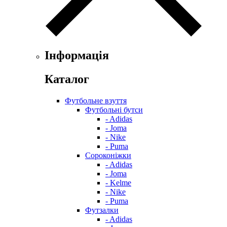
Інформація
Каталог
Футбольне взуття
Футбольні бутси
- Adidas
- Joma
- Nike
- Puma
Сороконіжки
- Adidas
- Joma
- Kelme
- Nike
- Puma
Футзалки
- Adidas