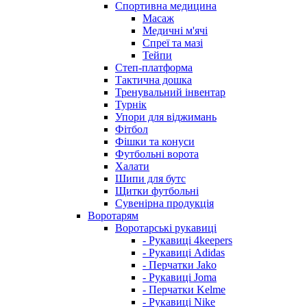
Спортивна медицина
Масаж
Медичні м'ячі
Спреї та мазі
Тейпи
Степ-платформа
Тактична дошка
Тренувальний інвентар
Турнік
Упори для віджимань
Фітбол
Фішки та конуси
Футбольні ворота
Халати
Шипи для бутс
Щитки футбольні
Сувенірна продукція
Воротарям
Воротарські рукавиці
- Рукавиці 4keepers
- Рукавиці Adidas
- Перчатки Jako
- Рукавиці Joma
- Перчатки Kelme
- Рукавиці Nike