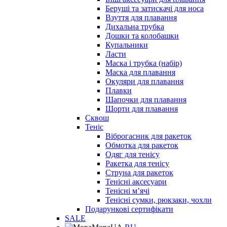
Беруші та затискачі для носа
Взуття для плавання
Дихальна трубка
Дошки та колобашки
Купальники
Ласти
Маска і трубка (набір)
Маска для плавання
Окуляри для плавання
Плавки
Шапочки для плавання
Шорти для плавання
Сквош
Теніс
Віброгасник для ракеток
Обмотка для ракеток
Одяг для тенісу
Ракетка для тенісу
Струна для ракеток
Тенісні аксесуари
Тенісні мʼячі
Тенісні сумки, рюкзаки, чохли
Подарункові сертифікати
SALE