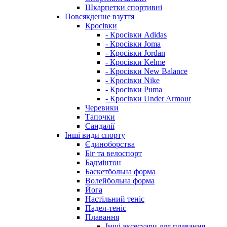
Шкарпетки спортивні
Повсякденне взуття
Кросівки
- Кросівки Adidas
- Кросівки Joma
- Кросівки Jordan
- Кросівки Kelme
- Кросівки New Balance
- Кросівки Nike
- Кросівки Puma
- Кросівки Under Armour
Черевики
Тапочки
Сандалії
Інші види спорту
Єдиноборства
Біг та велоспорт
Бадмінтон
Баскетбольна форма
Волейбольна форма
Йога
Настільний теніс
Падел-теніс
Плавання
Інші аксесуари для плавання