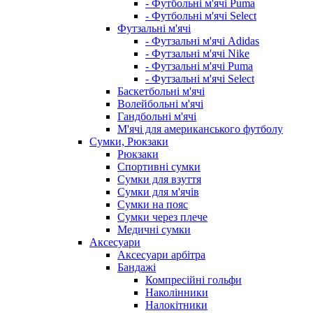
- Футбольні м'ячі Puma
- Футбольні м'ячі Select
Футзальні м'ячі
- Футзальні м'ячі Adidas
- Футзальні м'ячі Nike
- Футзальні м'ячі Puma
- Футзальні м'ячі Select
Баскетбольні м'ячі
Волейбольні м'ячі
Гандбольні м'ячі
М'ячі для американського футболу
Сумки, Рюкзаки
Рюкзаки
Спортивні сумки
Сумки для взуття
Сумки для м'ячів
Сумки на пояс
Сумки через плече
Медичні сумки
Аксесуари
Аксесуари арбітра
Бандажі
Компресійні гольфи
Наколінники
Налокітники