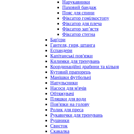
Нарукавники
Паховий бандаж
Пояс для спини
Фіксатор гомілкостопу
Фіксатор для плеча
Фіксатор запʼястя
Фіксатор стегна
Бар'єри
Гантеля, гиря, штанга
Еспандери
Капітанські пов'язки
Килимки для тренувань
Координаційні драбини та кільця
Кутовий прапорець
Манішки футбольні
Напульсники
Насоси для м'ячів
Обтяжувачі
Пляшки для води
Пов'язки на голову
Ролик для преса
Рукавички для тренувань
Рушники
Свисток
Скакалка