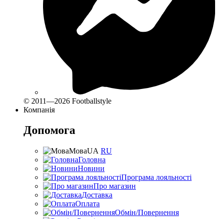
© 2011—2026 Footballstyle
Компанія
Допомога
Мова
UA
RU
Головна
Новини
Програма лояльності
Про магазин
Доставка
Оплата
Обмін/Повернення