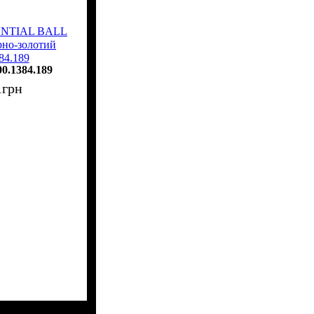
SENTIAL BALL
рно-золотий
84.189
00.1384.189
1
грн