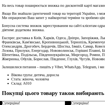
На весь товар поширюється знижка по дисконтній карті магазину
Якщо Ви знайшли ідентичний товар на території України, з мож
Ми опрацюємо Ваш запит у найкоротші терміни та зробимо цін
Бонусна система знижок зареєстрованим на сайті клієнтам одра
діятиме додаткова знижка.
Експрес доставка в Київ, Харків, Одеса, Дніпро, Запоріжжя, Ль
Франківськ, Кам'янське, Кропивницький, Тернопіль, Кременчук,
Олександрія, Дрогобич, Бердичів, Шостка, Ізмаїл, Самар, Кове
Лозова, Прилуки, Енергодар, Нововолинськ, Горішні Плавні, Б
Шепетівка, Подільськ, Південноукраїнськ, Миргород, Ромни, По
Жмеринка, Обухів, Борислав, Південне, Глухів, Чугуїв, Новояв
Залишилися питання – пишіть у Viber, WhatsApp, Telegram, і м
Вікова група:
дитяча, доросла
Стать:
жіноча, чоловіча
Склад:
А010
Покупці цього товару також вибирають
Суперціна!
Суперціна!