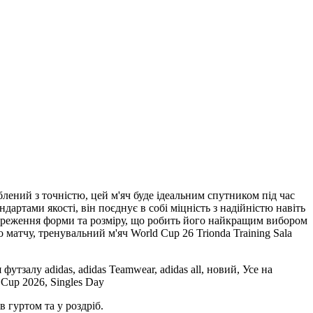
блений з точністю, цей м'яч буде ідеальним спутником під час
ртами якості, він поєднує в собі міцність з надійністю навіть
береження форми та розміру, що робить його найкращим вибором
матчу, тренувальний м'яч World Cup 26 Trionda Training Sala
футзалу adidas, adidas Teamwear, adidas all, новий, Усе на
 Cup 2026, Singles Day
 гуртом та у роздріб.