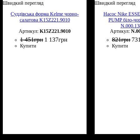
Швидкий перегляд
Швидкий перегляд
Суддівська форма Kelme чорно-
Насос Nike ES
салатова K15Z221.9010
PUMP біло-чо
N.000.13
K15Z221.9010
N.0
1 451
грн
1 137
грн
821
грн
73
Купити
Купити