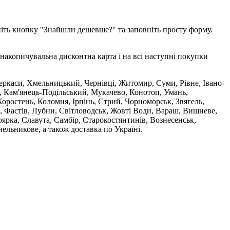
ніть кнопку "Знайшли дешевше?" та заповніть просту форму.
накопичувальна дисконтна карта і на всі наступні покупки
 Черкаси, Хмельницький, Чернівці, Житомир, Суми, Рівне, Івано-
, Кам'янець-Подільський, Мукачево, Конотоп, Умань,
оростень, Коломия, Ірпінь, Стрий, Чорноморськ, Звягель,
, Фастів, Лубни, Світловодськ, Жовті Води, Вараш, Вишневе,
ярка, Славута, Самбір, Старокостянтинів, Вознесенськ,
ельникове, а також доставка по Україні.