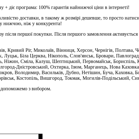
 + діє програма: 100% гарантія найнижчої ціни в інтернеті!
ливістю доставки, в такому ж розмірі дешевше, то просто натис
у нижчою, ніж у конкурента!
зу після першої покупки. Після першого замовлення активується 
вів, Кривий Ріг, Миколаїв, Вінниця, Херсон, Чернігів, Полтава,
 Луцьк, Біла Церква, Нікополь, Слов'янськ, Бровари, Павлоград
ль, Ніжин, Сміла, Калуш, Шептицький, Первомайськ, Бориспіль, К
ілгород-Дністровський, Охтирка, Ізюм, Марганець, Нова Каховка
кров, Володимир, Васильків, Дубно, Нетішин, Буча, Каховка, Бо
орівськ, Костопіль, Вишгород, Токмак, Могилів-Подільський, Син
и допоможемо з вибором.