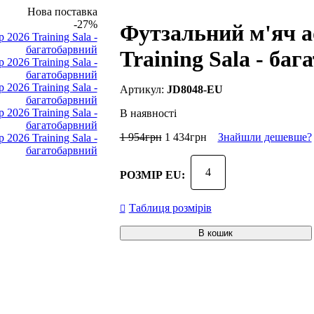
Нова поставка
-27%
Футзальний м'яч a
Training Sala - ба
JD8048-EU
В наявності
1 954
грн
1 434
грн
Знайшли дешевше?
4
РОЗМІР EU:
Таблиця розмірів
В кошик