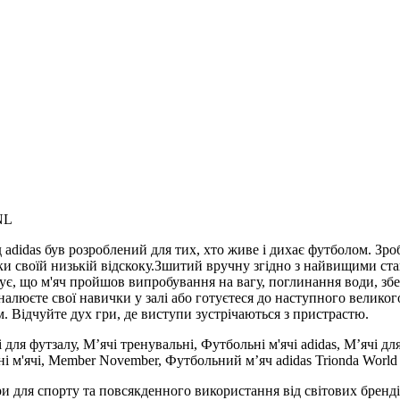
NL
 adidas був розроблений для тих, хто живе і дихає футболом. Зро
своїй низькій відскоку.Зшитий вручну згідно з найвищими станда
нтує, що м'яч пройшов випробування на вагу, поглинання води, з
алюєте свої навички у залі або готуєтеся до наступного великого 
. Відчуйте дух гри, де виступи зустрічаються з пристрастю.
ля футзалу, М’ячі тренувальні, Футбольні м'ячі adidas, М’ячі для 
льні м'ячі, Member November, Футбольний м’яч adidas Trionda World
и для спорту та повсякденного використання від світових брендів