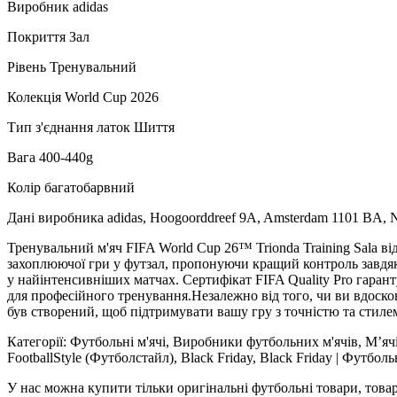
Виробник adidas
Покриття Зал
Рівень Тренувальний
Колекція World Cup 2026
Тип з'єднання латок Шиття
Вага 400-440g
Колір багатобарвний
Дані виробника adidas, Hoogoorddreef 9A, Amsterdam 1101 BA, 
Тренувальний м'яч FIFA World Cup 26™ Trionda Training Sala від
захоплюючої гри у футзал, пропонуючи кращий контроль завдяки 
у найінтенсивніших матчах. Сертифікат FIFA Quality Pro гара
для професійного тренування.Незалежно від того, чи ви вдоскон
був створений, щоб підтримувати вашу гру з точністю та стилем
Категорії: Футбольні м'ячі, Виробники футбольних м'ячів, М’ячі д
FootballStyle (Футболстайл), Black Friday, Black Friday | Футбо
У нас можна купити тільки оригінальні футбольні товари, товар