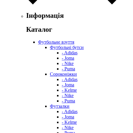
Інформація
Каталог
Футбольне взуття
Футбольні бутси
- Adidas
- Joma
- Nike
- Puma
Сороконіжки
- Adidas
- Joma
- Kelme
- Nike
- Puma
Футзалки
- Adidas
- Joma
- Kelme
- Nike
- Puma