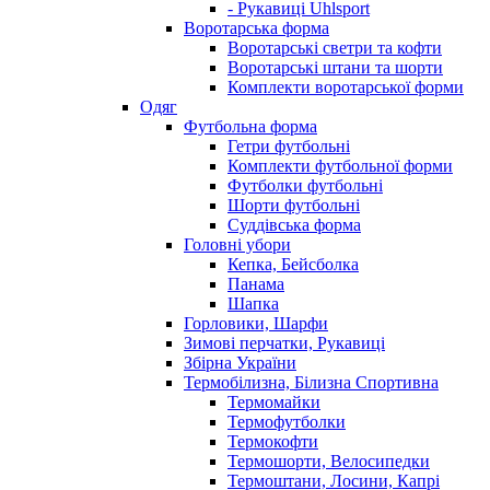
- Рукавиці Uhlsport
Воротарська форма
Воротарські светри та кофти
Воротарські штани та шорти
Комплекти воротарської форми
Одяг
Футбольна форма
Гетри футбольні
Комплекти футбольної форми
Футболки футбольні
Шорти футбольні
Суддівська форма
Головні убори
Кепка, Бейсболка
Панама
Шапка
Горловики, Шарфи
Зимові перчатки, Рукавиці
Збірна України
Термобілизна, Білизна Спортивна
Термомайки
Термофутболки
Термокофти
Термошорти, Велосипедки
Термоштани, Лосини, Капрі