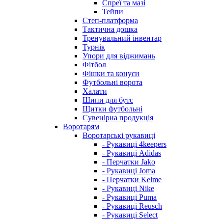
Спреї та мазі
Тейпи
Степ-платформа
Тактична дошка
Тренувальний інвентар
Турнік
Упори для віджимань
Фітбол
Фішки та конуси
Футбольні ворота
Халати
Шипи для бутс
Щитки футбольні
Сувенірна продукція
Воротарям
Воротарські рукавиці
- Рукавиці 4keepers
- Рукавиці Adidas
- Перчатки Jako
- Рукавиці Joma
- Перчатки Kelme
- Рукавиці Nike
- Рукавиці Puma
- Рукавиці Reusch
- Рукавиці Select