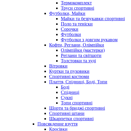
Термокомплект
Труси спортивні
Футболки, Майки
Майки та безрукавки спортивні
Поло та теніски
Сорочки
Футболки
Футболки з довгим рукавом
Кофти, Реглани, Олімпійки
Олімпійки (мастерки)
Реглани та світшоти
Толстовки та худі
Вітровки
Куртки та пуховики
Спортивні костюми
Плаття, Спідниці, Боді, Топи
Боді
Спідниці
Сукні
Топи спортивні
Шорти та бриджі спортивні
Спортивні штани
Шкарпетки спортивні
Повсякденне взуття
Кросівки