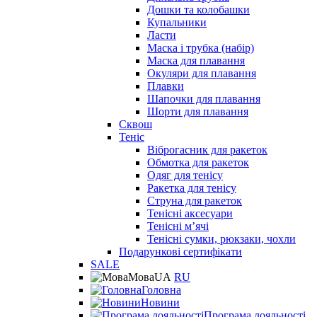
Дошки та колобашки
Купальники
Ласти
Маска і трубка (набір)
Маска для плавання
Окуляри для плавання
Плавки
Шапочки для плавання
Шорти для плавання
Сквош
Теніс
Віброгасник для ракеток
Обмотка для ракеток
Одяг для тенісу
Ракетка для тенісу
Струна для ракеток
Тенісні аксесуари
Тенісні мʼячі
Тенісні сумки, рюкзаки, чохли
Подарункові сертифікати
SALE
Мова
UA
RU
Головна
Новини
Програма лояльності