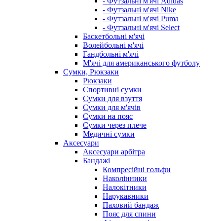
- Футзальні м'ячі Adidas
- Футзальні м'ячі Nike
- Футзальні м'ячі Puma
- Футзальні м'ячі Select
Баскетбольні м'ячі
Волейбольні м'ячі
Гандбольні м'ячі
М'ячі для американського футболу
Сумки, Рюкзаки
Рюкзаки
Спортивні сумки
Сумки для взуття
Сумки для м'ячів
Сумки на пояс
Сумки через плече
Медичні сумки
Аксесуари
Аксесуари арбітра
Бандажі
Компресійні гольфи
Наколінники
Налокітники
Нарукавники
Паховий бандаж
Пояс для спини