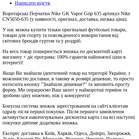
Написати відгук
Воротарські Перчатки Nike GK Vapor Grip 635 артикул Nike
CN5650-635 (у наявності, оригінал, доставка, низька ціна).
У нас можна купити тільки оригінальні футбольні товари,
товари для спорту та повсякденного використання від
світових брендів гуртом та у роздріб.
На весь товар поширюється знижка по дисконтній карті
магазину + діє програма: 100% гарантія найнижчої ціни в
інтернеті!
Якщо Ви знайшли ідентичний товар на території України, з
можливістю доставки, в такому ж розмірі дешевше, то просто
натисніть кнопку "Знайшли дешевше?" та заповніть просту
форму. Ми опрацюємо Ваш запит у найкоротші терміни та
зробимо ціну нижчою, ніж у конкурента!
Бонусна система знижок зареєстрованим на сайті клієнтам
одразу після першої покупки. Після першого замовлення
активується накопичувальна дисконтна карта і на всі наступні
покупки діятиме додаткова знижка.
Експрес доставка в Київ, Харків, Одеса, Дніпро, Запоріжжя,
Львів, Кривий Ріг, Миколаїв, Вінниця, Чернігів, Полтава,