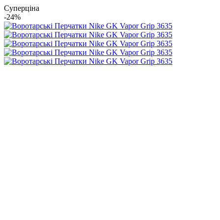
Суперціна
-24%