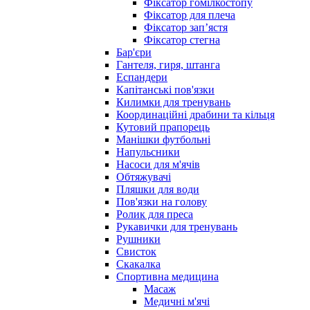
Фіксатор гомілкостопу
Фіксатор для плеча
Фіксатор запʼястя
Фіксатор стегна
Бар'єри
Гантеля, гиря, штанга
Еспандери
Капітанські пов'язки
Килимки для тренувань
Координаційні драбини та кільця
Кутовий прапорець
Манішки футбольні
Напульсники
Насоси для м'ячів
Обтяжувачі
Пляшки для води
Пов'язки на голову
Ролик для преса
Рукавички для тренувань
Рушники
Свисток
Скакалка
Спортивна медицина
Масаж
Медичні м'ячі