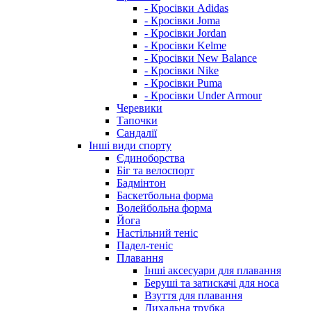
- Кросівки Adidas
- Кросівки Joma
- Кросівки Jordan
- Кросівки Kelme
- Кросівки New Balance
- Кросівки Nike
- Кросівки Puma
- Кросівки Under Armour
Черевики
Тапочки
Сандалії
Інші види спорту
Єдиноборства
Біг та велоспорт
Бадмінтон
Баскетбольна форма
Волейбольна форма
Йога
Настільний теніс
Падел-теніс
Плавання
Інші аксесуари для плавання
Беруші та затискачі для носа
Взуття для плавання
Дихальна трубка