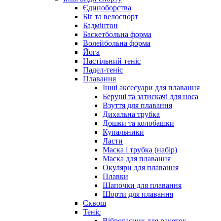
Єдиноборства
Біг та велоспорт
Бадмінтон
Баскетбольна форма
Волейбольна форма
Йога
Настільний теніс
Падел-теніс
Плавання
Інші аксесуари для плавання
Беруші та затискачі для носа
Взуття для плавання
Дихальна трубка
Дошки та колобашки
Купальники
Ласти
Маска і трубка (набір)
Маска для плавання
Окуляри для плавання
Плавки
Шапочки для плавання
Шорти для плавання
Сквош
Теніс
Віброгасник для ракеток