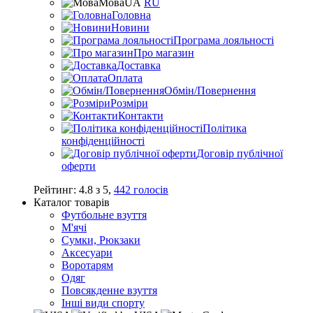
Мова
UA
RU
Головна
Новини
Програма лояльності
Про магазин
Доставка
Оплата
Обмін/Повернення
Розміри
Контакти
Політика
конфіденційності
Договір публічної
оферти
Рейтинг:
4.8
з
5
,
442
голосів
Каталог товарів
Футбольне взуття
М'ячі
Сумки, Рюкзаки
Аксесуари
Воротарям
Одяг
Повсякденне взуття
Інші види спорту