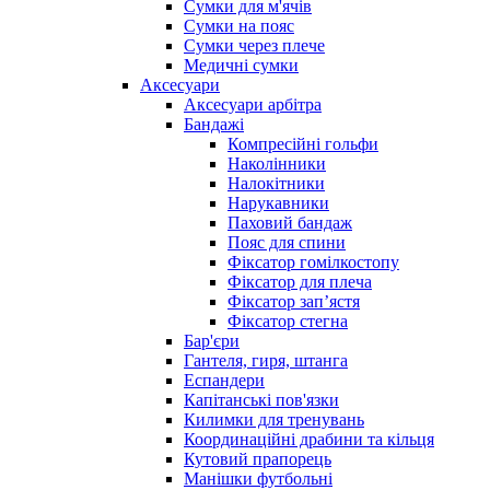
Сумки для м'ячів
Сумки на пояс
Сумки через плече
Медичні сумки
Аксесуари
Аксесуари арбітра
Бандажі
Компресійні гольфи
Наколінники
Налокітники
Нарукавники
Паховий бандаж
Пояс для спини
Фіксатор гомілкостопу
Фіксатор для плеча
Фіксатор запʼястя
Фіксатор стегна
Бар'єри
Гантеля, гиря, штанга
Еспандери
Капітанські пов'язки
Килимки для тренувань
Координаційні драбини та кільця
Кутовий прапорець
Манішки футбольні