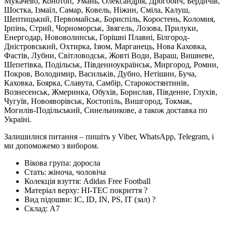
Мукачево, Конотоп, Умань, Олександрія, Дрогобич, Бердичів,
Шостка, Ізмаїл, Самар, Ковель, Ніжин, Сміла, Калуш,
Шептицький, Первомайськ, Бориспіль, Коростень, Коломия,
Ірпінь, Стрий, Чорноморськ, Звягель, Лозова, Прилуки,
Енергодар, Нововолинськ, Горішні Плавні, Білгород-
Дністровський, Охтирка, Ізюм, Марганець, Нова Каховка,
Фастів, Лубни, Світловодськ, Жовті Води, Вараш, Вишневе,
Шепетівка, Подільськ, Південноукраїнськ, Миргород, Ромни,
Покров, Володимир, Васильків, Дубно, Нетішин, Буча,
Каховка, Боярка, Славута, Самбір, Старокостянтинів,
Вознесенськ, Жмеринка, Обухів, Борислав, Південне, Глухів,
Чугуїв, Новояворівськ, Костопіль, Вишгород, Токмак,
Могилів-Подільський, Синельникове, а також доставка по
Україні.
Залишилися питання – пишіть у Viber, WhatsApp, Telegram, і
ми допоможемо з вибором.
Вікова група:
доросла
Стать:
жіноча, чоловіча
Колекція взуття:
Adidas Free Football
Матеріал верху:
HI-TEC покриття
?
Вид підошви:
IC, ID, IN, PS, IT (зал)
?
Склад:
А7