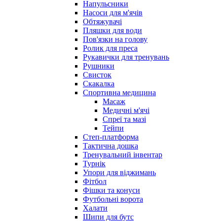
Напульсники
Насоси для м'ячів
Обтяжувачі
Пляшки для води
Пов'язки на голову
Ролик для преса
Рукавички для тренувань
Рушники
Свисток
Скакалка
Спортивна медицина
Масаж
Медичні м'ячі
Спреї та мазі
Тейпи
Степ-платформа
Тактична дошка
Тренувальний інвентар
Турнік
Упори для віджимань
Фітбол
Фішки та конуси
Футбольні ворота
Халати
Шипи для бутс