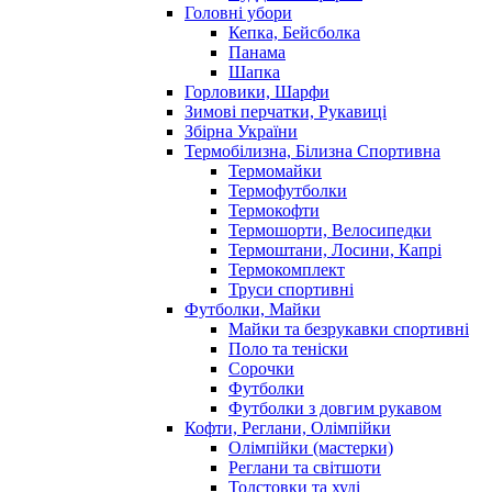
Головні убори
Кепка, Бейсболка
Панама
Шапка
Горловики, Шарфи
Зимові перчатки, Рукавиці
Збірна України
Термобілизна, Білизна Спортивна
Термомайки
Термофутболки
Термокофти
Термошорти, Велосипедки
Термоштани, Лосини, Капрі
Термокомплект
Труси спортивні
Футболки, Майки
Майки та безрукавки спортивні
Поло та теніски
Сорочки
Футболки
Футболки з довгим рукавом
Кофти, Реглани, Олімпійки
Олімпійки (мастерки)
Реглани та світшоти
Толстовки та худі