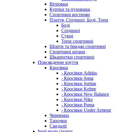
Вітровки
Куртки та пуховики
Спортивні костюми
Плаття, Спідниці, Боді, Топи
Боді
Спідниці
Сукні
Топи спортивні
Шорти та бриджі спортивні
Спортивні штани
Шкарпетки спортивні
Повсякденне взуття
Кросівки
- Кросівки Adidas
- Кросівки Joma
- Кросівки Jordan
- Кросівки Kelme
- Кросівки New Balance
- Кросівки Nike
- Кросівки Puma
- Кросівки Under Armour
Черевики
Тапочки
Сандалії
Інші види спорту