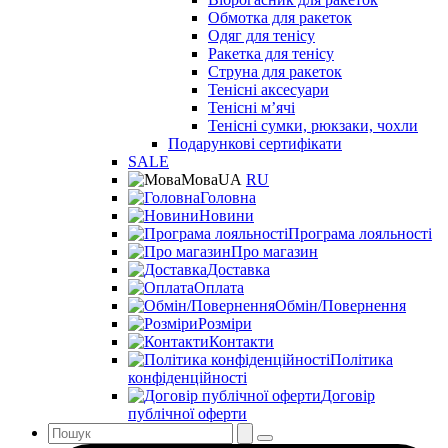
Обмотка для ракеток
Одяг для тенісу
Ракетка для тенісу
Струна для ракеток
Тенісні аксесуари
Тенісні мʼячі
Тенісні сумки, рюкзаки, чохли
Подарункові сертифікати
SALE
Мова
UA
RU
Головна
Новини
Програма лояльності
Про магазин
Доставка
Оплата
Обмін/Повернення
Розміри
Контакти
Політика
конфіденційності
Договір
публічної оферти