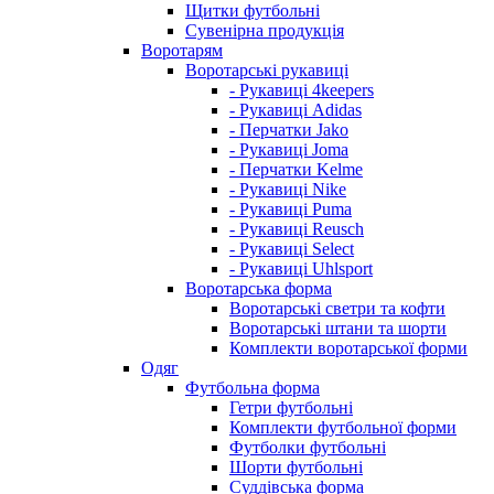
Щитки футбольні
Сувенірна продукція
Воротарям
Воротарські рукавиці
- Рукавиці 4keepers
- Рукавиці Adidas
- Перчатки Jako
- Рукавиці Joma
- Перчатки Kelme
- Рукавиці Nike
- Рукавиці Puma
- Рукавиці Reusch
- Рукавиці Select
- Рукавиці Uhlsport
Воротарська форма
Воротарські светри та кофти
Воротарські штани та шорти
Комплекти воротарської форми
Одяг
Футбольна форма
Гетри футбольні
Комплекти футбольної форми
Футболки футбольні
Шорти футбольні
Суддівська форма