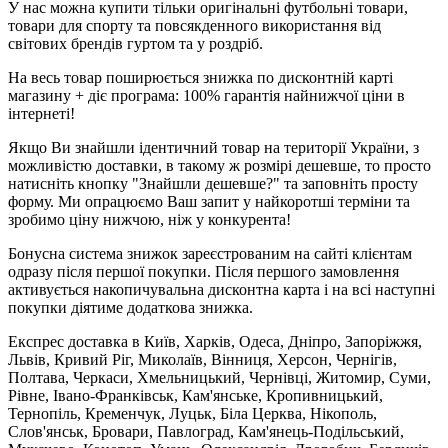
У нас можна купити тільки оригінальні футбольні товари,
товари для спорту та повсякденного використання від
світових брендів гуртом та у роздріб.
На весь товар поширюється знижка по дисконтній карті
магазину + діє програма: 100% гарантія найнижчої ціни в
інтернеті!
Якщо Ви знайшли ідентичний товар на території України, з
можливістю доставки, в такому ж розмірі дешевше, то просто
натисніть кнопку "Знайшли дешевше?" та заповніть просту
форму. Ми опрацюємо Ваш запит у найкоротші терміни та
зробимо ціну нижчою, ніж у конкурента!
Бонусна система знижок зареєстрованим на сайті клієнтам
одразу після першої покупки. Після першого замовлення
активується накопичувальна дисконтна карта і на всі наступні
покупки діятиме додаткова знижка.
Експрес доставка в Київ, Харків, Одеса, Дніпро, Запоріжжя,
Львів, Кривий Ріг, Миколаїв, Вінниця, Херсон, Чернігів,
Полтава, Черкаси, Хмельницький, Чернівці, Житомир, Суми,
Рівне, Івано-Франківськ, Кам'янське, Кропивницький,
Тернопіль, Кременчук, Луцьк, Біла Церква, Нікополь,
Слов'янськ, Бровари, Павлоград, Кам'янець-Подільський,