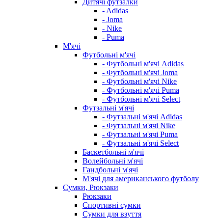
Дитячі футзалки
- Adidas
- Joma
- Nike
- Puma
М'ячі
Футбольні м'ячі
- Футбольні м'ячі Adidas
- Футбольні м'ячі Joma
- Футбольні м'ячі Nike
- Футбольні м'ячі Puma
- Футбольні м'ячі Select
Футзальні м'ячі
- Футзальні м'ячі Adidas
- Футзальні м'ячі Nike
- Футзальні м'ячі Puma
- Футзальні м'ячі Select
Баскетбольні м'ячі
Волейбольні м'ячі
Гандбольні м'ячі
М'ячі для американського футболу
Сумки, Рюкзаки
Рюкзаки
Спортивні сумки
Сумки для взуття