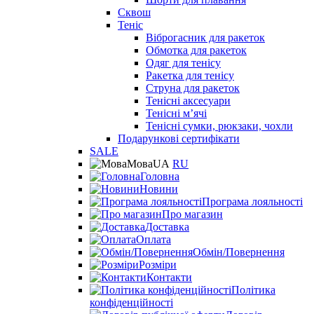
Сквош
Теніс
Віброгасник для ракеток
Обмотка для ракеток
Одяг для тенісу
Ракетка для тенісу
Струна для ракеток
Тенісні аксесуари
Тенісні мʼячі
Тенісні сумки, рюкзаки, чохли
Подарункові сертифікати
SALE
Мова
UA
RU
Головна
Новини
Програма лояльності
Про магазин
Доставка
Оплата
Обмін/Повернення
Розміри
Контакти
Політика
конфіденційності