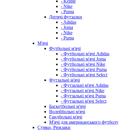
- Kelme
- Nike
- Puma
Дитячі футзалки
- Adidas
- Joma
- Nike
- Puma
М'ячі
Футбольні м'ячі
- Футбольні м'ячі Adidas
- Футбольні м'ячі Joma
- Футбольні м'ячі Nike
- Футбольні м'ячі Puma
- Футбольні м'ячі Select
Футзальні м'ячі
- Футзальні м'ячі Adidas
- Футзальні м'ячі Nike
- Футзальні м'ячі Puma
- Футзальні м'ячі Select
Баскетбольні м'ячі
Волейбольні м'ячі
Гандбольні м'ячі
М'ячі для американського футболу
Сумки, Рюкзаки