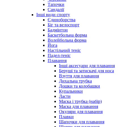
Тапочки
Сандалії
Інші види спорту
Єдиноборства
Біг та велоспорт
Бадмінтон
Баскетбольна форма
Волейбольна форма
Йога
Настільний теніс
Падел-теніс
Плавання
Інші аксесуари для плавання
Беруші та затискачі для носа
Взуття для плавання
Дихальна трубка
Дошки та колобашки
Купальники
Ласти
Маска і трубка (набір)
Маска для плавання
Окуляри для плавання
Плавки
Шапочки для плавання
Шорти для плавання