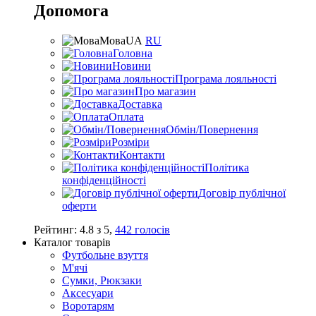
Допомога
Мова
UA
RU
Головна
Новини
Програма лояльності
Про магазин
Доставка
Оплата
Обмін/Повернення
Розміри
Контакти
Політика
конфіденційності
Договір публічної
оферти
Рейтинг:
4.8
з
5
,
442
голосів
Каталог товарів
Футбольне взуття
М'ячі
Сумки, Рюкзаки
Аксесуари
Воротарям