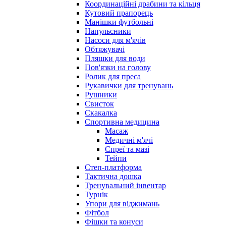
Координаційні драбини та кільця
Кутовий прапорець
Манішки футбольні
Напульсники
Насоси для м'ячів
Обтяжувачі
Пляшки для води
Пов'язки на голову
Ролик для преса
Рукавички для тренувань
Рушники
Свисток
Скакалка
Спортивна медицина
Масаж
Медичні м'ячі
Спреї та мазі
Тейпи
Степ-платформа
Тактична дошка
Тренувальний інвентар
Турнік
Упори для віджимань
Фітбол
Фішки та конуси