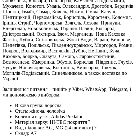
Слов'янськ, Бровари, Павлоград, Кам'янець-Подільський,
Мукачево, Конотоп, Умань, Олександрія, Дрогобич, Бердичів,
Шостка, Ізмаїл, Самар, Ковель, Ніжин, Сміла, Калуш,
Шептицький, Первомайськ, Бориспіль, Коростень, Коломия,
Ірпінь, Стрий, Чорноморськ, Звягель, Лозова, Прилуки,
Енергодар, Нововолинськ, Горішні Плавні, Білгород-
Дністровський, Охтирка, Ізюм, Марганець, Нова Каховка,
Фастів, Лубни, Світловодськ, Жовті Води, Вараш, Вишневе,
Шепетівка, Подільськ, Південноукраїнськ, Миргород, Ромни,
Покров, Володимир, Васильків, Дубно, Нетішин, Буча,
Каховка, Боярка, Славута, Самбір, Старокостянтинів,
Вознесенськ, Жмеринка, Обухів, Борислав, Південне, Глухів,
Чугуїв, Новояворівськ, Костопіль, Вишгород, Токмак,
Могилів-Подільський, Синельникове, а також доставка по
Україні.
Залишилися питання – пишіть у Viber, WhatsApp, Telegram, і
ми допоможемо з вибором.
Вікова група:
доросла
Стать:
жіноча, чоловіча
Колекція взуття:
Adidas Predator
Матеріал верху:
HI-TEC покриття
?
Вид підошви:
AG, MG (24 шпильки)
?
Склад:
А7