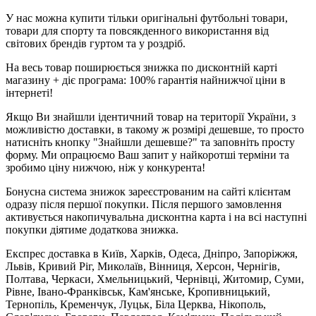
У нас можна купити тільки оригінальні футбольні товари,
товари для спорту та повсякденного використання від
світових брендів гуртом та у роздріб.
На весь товар поширюється знижка по дисконтній карті
магазину + діє програма: 100% гарантія найнижчої ціни в
інтернеті!
Якщо Ви знайшли ідентичний товар на території України, з
можливістю доставки, в такому ж розмірі дешевше, то просто
натисніть кнопку "Знайшли дешевше?" та заповніть просту
форму. Ми опрацюємо Ваш запит у найкоротші терміни та
зробимо ціну нижчою, ніж у конкурента!
Бонусна система знижок зареєстрованим на сайті клієнтам
одразу після першої покупки. Після першого замовлення
активується накопичувальна дисконтна карта і на всі наступні
покупки діятиме додаткова знижка.
Експрес доставка в Київ, Харків, Одеса, Дніпро, Запоріжжя,
Львів, Кривий Ріг, Миколаїв, Вінниця, Херсон, Чернігів,
Полтава, Черкаси, Хмельницький, Чернівці, Житомир, Суми,
Рівне, Івано-Франківськ, Кам'янське, Кропивницький,
Тернопіль, Кременчук, Луцьк, Біла Церква, Нікополь,