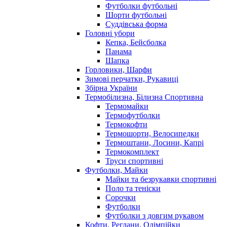
Футболки футбольні
Шорти футбольні
Суддівська форма
Головні убори
Кепка, Бейсболка
Панама
Шапка
Горловики, Шарфи
Зимові перчатки, Рукавиці
Збірна України
Термобілизна, Білизна Спортивна
Термомайки
Термофутболки
Термокофти
Термошорти, Велосипедки
Термоштани, Лосини, Капрі
Термокомплект
Труси спортивні
Футболки, Майки
Майки та безрукавки спортивні
Поло та теніски
Сорочки
Футболки
Футболки з довгим рукавом
Кофти, Реглани, Олімпійки