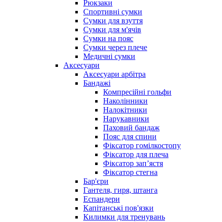
Рюкзаки
Спортивні сумки
Сумки для взуття
Сумки для м'ячів
Сумки на пояс
Сумки через плече
Медичні сумки
Аксесуари
Аксесуари арбітра
Бандажі
Компресійні гольфи
Наколінники
Налокітники
Нарукавники
Паховий бандаж
Пояс для спини
Фіксатор гомілкостопу
Фіксатор для плеча
Фіксатор запʼястя
Фіксатор стегна
Бар'єри
Гантеля, гиря, штанга
Еспандери
Капітанські пов'язки
Килимки для тренувань