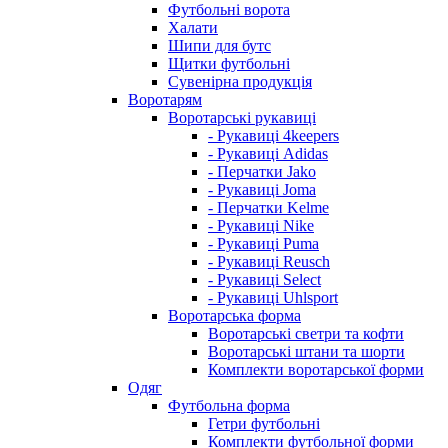
Футбольні ворота
Халати
Шипи для бутс
Щитки футбольні
Сувенірна продукція
Воротарям
Воротарські рукавиці
- Рукавиці 4keepers
- Рукавиці Adidas
- Перчатки Jako
- Рукавиці Joma
- Перчатки Kelme
- Рукавиці Nike
- Рукавиці Puma
- Рукавиці Reusch
- Рукавиці Select
- Рукавиці Uhlsport
Воротарська форма
Воротарські светри та кофти
Воротарські штани та шорти
Комплекти воротарської форми
Одяг
Футбольна форма
Гетри футбольні
Комплекти футбольної форми