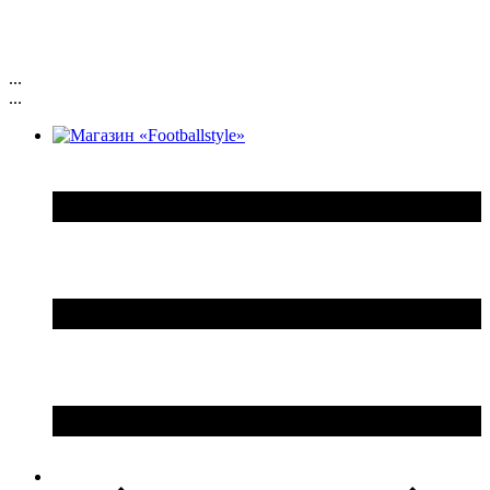
...
...