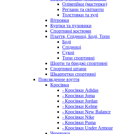
Олімпійки (мастерки)
Реглани та світшоти
Толстовки та худі
Вітровки
Куртки та пуховики
Спортивні костюми
Плаття, Спідниці, Боді, Топи
Боді
Спідниці
Сукні
Топи спортивні
Шорти та бриджі спортивні
Спортивні штани
Шкарпетки спортивні
Повсякденне взуття
Кросівки
- Кросівки Adidas
- Кросівки Joma
- Кросівки Jordan
- Кросівки Kelme
- Кросівки New Balance
- Кросівки Nike
- Кросівки Puma
- Кросівки Under Armour
Черевики