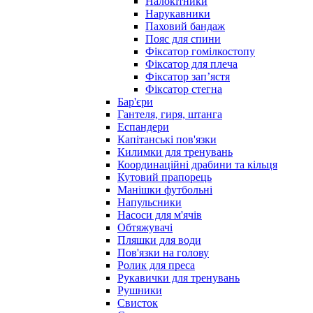
Налокітники
Нарукавники
Паховий бандаж
Пояс для спини
Фіксатор гомілкостопу
Фіксатор для плеча
Фіксатор запʼястя
Фіксатор стегна
Бар'єри
Гантеля, гиря, штанга
Еспандери
Капітанські пов'язки
Килимки для тренувань
Координаційні драбини та кільця
Кутовий прапорець
Манішки футбольні
Напульсники
Насоси для м'ячів
Обтяжувачі
Пляшки для води
Пов'язки на голову
Ролик для преса
Рукавички для тренувань
Рушники
Свисток