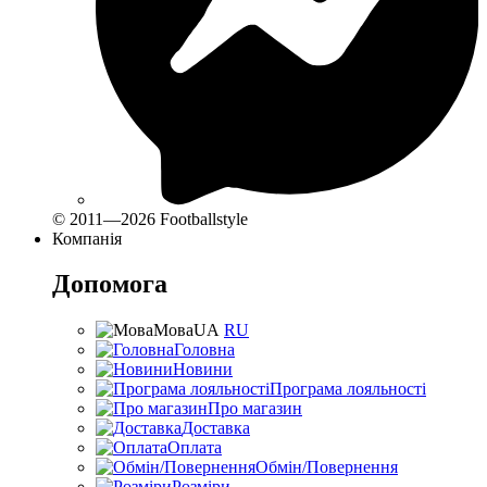
© 2011—2026 Footballstyle
Компанія
Допомога
Мова
UA
RU
Головна
Новини
Програма лояльності
Про магазин
Доставка
Оплата
Обмін/Повернення
Розміри