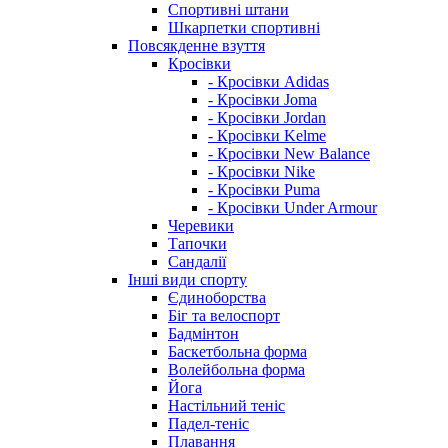
Спортивні штани
Шкарпетки спортивні
Повсякденне взуття
Кросівки
- Кросівки Adidas
- Кросівки Joma
- Кросівки Jordan
- Кросівки Kelme
- Кросівки New Balance
- Кросівки Nike
- Кросівки Puma
- Кросівки Under Armour
Черевики
Тапочки
Сандалії
Інші види спорту
Єдиноборства
Біг та велоспорт
Бадмінтон
Баскетбольна форма
Волейбольна форма
Йога
Настільний теніс
Падел-теніс
Плавання