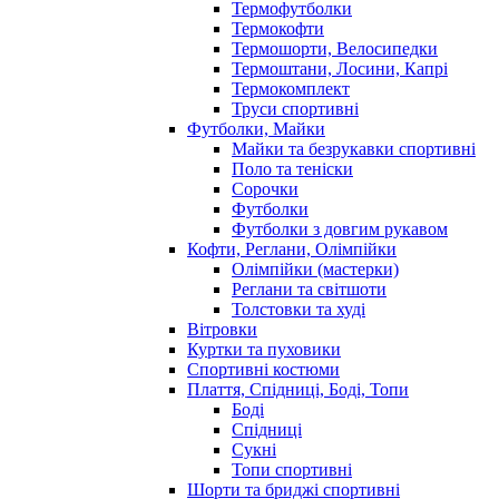
Термофутболки
Термокофти
Термошорти, Велосипедки
Термоштани, Лосини, Капрі
Термокомплект
Труси спортивні
Футболки, Майки
Майки та безрукавки спортивні
Поло та теніски
Сорочки
Футболки
Футболки з довгим рукавом
Кофти, Реглани, Олімпійки
Олімпійки (мастерки)
Реглани та світшоти
Толстовки та худі
Вітровки
Куртки та пуховики
Спортивні костюми
Плаття, Спідниці, Боді, Топи
Боді
Спідниці
Сукні
Топи спортивні
Шорти та бриджі спортивні