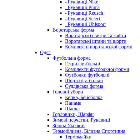
- Рукавиці Nike
- Рукавиці Puma
- Рукавиці Reusch
- Рукавиці Select
- Рукавиці Uhlsport
Воротарська форма
Воротарські светри та кофти
Воротарські штани та шорти
Комплекти воротарської форми
Одяг
Футбольна форма
Гетри футбольні
Комплекти футбольної форми
Футболки футбольні
Шорти футбольні
Суддівська форма
Головні убори
Кепка, Бейсболка
Панама
Шапка
Горловики, Шарфи
Зимові перчатки, Рукавиці
Збірна України
Термобілизна, Білизна Спортивна
Термомайки