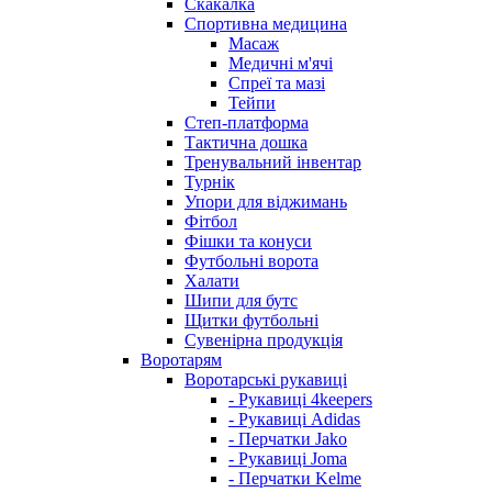
Скакалка
Спортивна медицина
Масаж
Медичні м'ячі
Спреї та мазі
Тейпи
Степ-платформа
Тактична дошка
Тренувальний інвентар
Турнік
Упори для віджимань
Фітбол
Фішки та конуси
Футбольні ворота
Халати
Шипи для бутс
Щитки футбольні
Сувенірна продукція
Воротарям
Воротарські рукавиці
- Рукавиці 4keepers
- Рукавиці Adidas
- Перчатки Jako
- Рукавиці Joma
- Перчатки Kelme