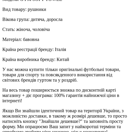
Вид товару: рушники
Вікова група: дитяча, доросла
Стать: жіноча, чоловіча
Матеріал: бавовна
Країна реєстрації бренду: Італія
Країна виробника бренду: Китай
У нас можна купити тільки оригінальні футбольні товари,
товари для спорту та повсякденного використання від
світових брендів гуртом та у роздріб.
На весь товар поширюється знижка по дисконтній карті
магазину + діє програма: 100% гарантія найнижчої ціни в
інтернеті!
Якщо Ви знайшли ідентичний товар на території України, з
можливістю доставки, в такому ж розмірі дешевше, то просто
натисніть кнопку "Знайшли дешевше?" та заповніть просту
форму. Ми опрацюємо Ваш запит у найкоротші терміни та
спробуємо зробити ціну нижчою, ніж у конкурента!