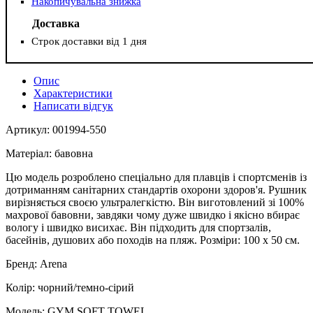
Накопичувальна знижка
Доставка
Строк доставки від 1 дня
Опис
Характеристики
Написати відгук
Артикул: 001994-550
Матеріал: бавовна
Цю модель розроблено спеціально для плавців і спортсменів із
дотриманням санітарних стандартів охорони здоров'я. Рушник
вирізняється своєю ультралегкістю. Він виготовлений зі 100%
махрової бавовни, завдяки чому дуже швидко і якісно вбирає
вологу і швидко висихає. Він підходить для спортзалів,
басейнів, душових або походів на пляж. Розміри: 100 х 50 см.
Бренд: Arena
Колір: чорний/темно-сірий
Модель: GYM SOFT TOWEL