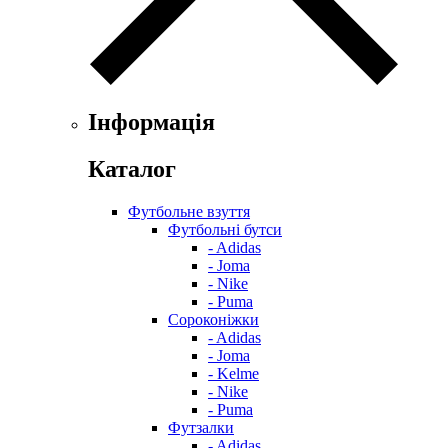
Інформація
Каталог
Футбольне взуття
Футбольні бутси
- Adidas
- Joma
- Nike
- Puma
Сороконіжки
- Adidas
- Joma
- Kelme
- Nike
- Puma
Футзалки
- Adidas