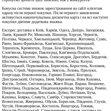
Бонусна система знижок зареєстрованим на сайті клієнтам
одразу після першої покупки. Після першого замовлення
активується накопичувальна дисконтна карта і на всі наступні
покупки діятиме додаткова знижка.
Експрес доставка в Київ, Харків, Одеса, Дніпро, Запоріжжя,
Львів, Кривий Ріг, Миколаїв, Вінниця, Херсон, Чернігів,
Полтава, Черкаси, Хмельницький, Чернівці, Житомир, Суми,
Рівне, Івано-Франківськ, Кам'янське, Кропивницький,
Тернопіль, Кременчук, Луцьк, Біла Церква, Нікополь,
Слов'янськ, Бровари, Павлоград, Кам'янець-Подільський,
Мукачево, Конотоп, Умань, Олександрія, Дрогобич, Бердичів,
Шостка, Ізмаїл, Самар, Ковель, Ніжин, Сміла, Калуш,
Шептицький, Первомайськ, Бориспіль, Коростень, Коломия,
Ірпінь, Стрий, Чорноморськ, Звягель, Лозова, Прилуки,
Енергодар, Нововолинськ, Горішні Плавні, Білгород-
Дністровський, Охтирка, Ізюм, Марганець, Нова Каховка,
Фастів, Лубни, Світловодськ, Жовті Води, Вараш, Вишневе,
Шепетівка, Подільськ, Південноукраїнськ, Миргород, Ромни,
Покров, Володимир, Васильків, Дубно, Нетішин, Буча,
Каховка, Боярка, Славута, Самбір, Старокостянтинів,
Вознесенськ, Жмеринка, Обухів, Борислав, Південне, Глухів,
Чугуїв, Новояворівськ, Костопіль, Вишгород, Токмак,
Могилів-Подільський, Синельникове, а також доставка по