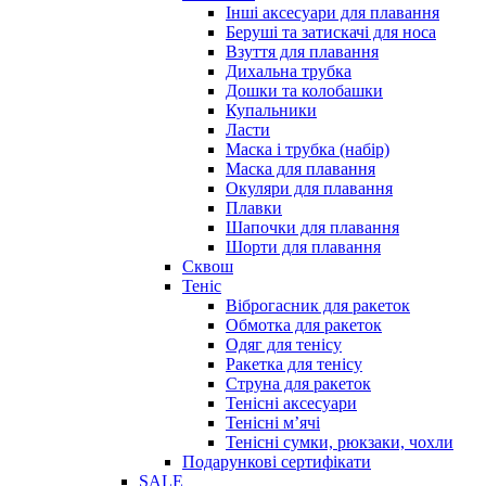
Інші аксесуари для плавання
Беруші та затискачі для носа
Взуття для плавання
Дихальна трубка
Дошки та колобашки
Купальники
Ласти
Маска і трубка (набір)
Маска для плавання
Окуляри для плавання
Плавки
Шапочки для плавання
Шорти для плавання
Сквош
Теніс
Віброгасник для ракеток
Обмотка для ракеток
Одяг для тенісу
Ракетка для тенісу
Струна для ракеток
Тенісні аксесуари
Тенісні мʼячі
Тенісні сумки, рюкзаки, чохли
Подарункові сертифікати
SALE