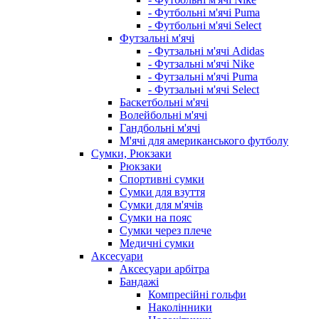
- Футбольні м'ячі Puma
- Футбольні м'ячі Select
Футзальні м'ячі
- Футзальні м'ячі Adidas
- Футзальні м'ячі Nike
- Футзальні м'ячі Puma
- Футзальні м'ячі Select
Баскетбольні м'ячі
Волейбольні м'ячі
Гандбольні м'ячі
М'ячі для американського футболу
Сумки, Рюкзаки
Рюкзаки
Спортивні сумки
Сумки для взуття
Сумки для м'ячів
Сумки на пояс
Сумки через плече
Медичні сумки
Аксесуари
Аксесуари арбітра
Бандажі
Компресійні гольфи
Наколінники