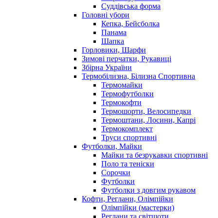
Суддівська форма
Головні убори
Кепка, Бейсболка
Панама
Шапка
Горловики, Шарфи
Зимові перчатки, Рукавиці
Збірна України
Термобілизна, Білизна Спортивна
Термомайки
Термофутболки
Термокофти
Термошорти, Велосипедки
Термоштани, Лосини, Капрі
Термокомплект
Труси спортивні
Футболки, Майки
Майки та безрукавки спортивні
Поло та теніски
Сорочки
Футболки
Футболки з довгим рукавом
Кофти, Реглани, Олімпійки
Олімпійки (мастерки)
Реглани та світшоти