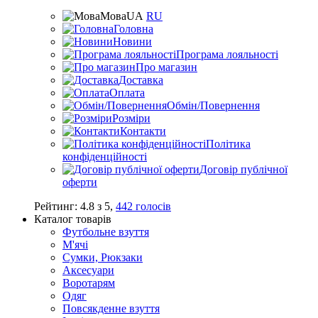
Мова
UA
RU
Головна
Новини
Програма лояльності
Про магазин
Доставка
Оплата
Обмін/Повернення
Розміри
Контакти
Політика
конфіденційності
Договір публічної
оферти
Рейтинг:
4.8
з
5
,
442
голосів
Каталог товарів
Футбольне взуття
М'ячі
Сумки, Рюкзаки
Аксесуари
Воротарям
Одяг
Повсякденне взуття