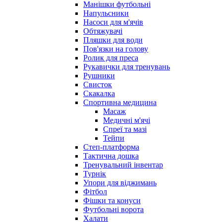
Манішки футбольні
Напульсники
Насоси для м'ячів
Обтяжувачі
Пляшки для води
Пов'язки на голову
Ролик для преса
Рукавички для тренувань
Рушники
Свисток
Скакалка
Спортивна медицина
Масаж
Медичні м'ячі
Спреї та мазі
Тейпи
Степ-платформа
Тактична дошка
Тренувальний інвентар
Турнік
Упори для віджимань
Фітбол
Фішки та конуси
Футбольні ворота
Халати