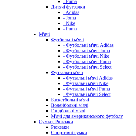
- Puma
Дитячі футзалки
- Adidas
- Joma
- Nike
- Puma
М'ячі
Футбольні м'ячі
- Футбольні м'ячі Adidas
- Футбольні м'ячі Joma
- Футбольні м'ячі Nike
- Футбольні м'ячі Puma
- Футбольні м'ячі Select
Футзальні м'ячі
- Футзальні м'ячі Adidas
- Футзальні м'ячі Nike
- Футзальні м'ячі Puma
- Футзальні м'ячі Select
Баскетбольні м'ячі
Волейбольні м'ячі
Гандбольні м'ячі
М'ячі для американського футболу
Сумки, Рюкзаки
Рюкзаки
Спортивні сумки