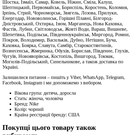
Шостка, Ізмаїл, Самар, Ковель, Ніжин, Сміла, Калуш,
Шептицький, Первомайськ, Бориспіль, Коростень, Коломия,
Ірпінь, Стрий, Чорноморськ, Звягель, Лозова, Прилуки,
Енергодар, Нововолинськ, Горішні Плавні, Білгород-
Дністровський, Охтирка, Ізюм, Марганець, Нова Каховка,
Фастів, Лубни, Світловодськ, Жовті Води, Вараш, Вишневе,
Шепетівка, Подільськ, Південноукраїнськ, Миргород, Ромни,
Покров, Володимир, Васильків, Дубно, Нетішин, Буча,
Каховка, Боярка, Славута, Самбір, Старокостянтинів,
Вознесенськ, Жмеринка, Обухів, Борислав, Південне, Глухів,
Чугуїв, Новояворівськ, Костопіль, Вишгород, Токмак,
Могилів-Подільський, Синельникове, а також доставка по
Україні.
Залишилися питання – пишіть у Viber, WhatsApp, Telegram,
Facebook, Instagram і ми допоможемо з вибором.
Вікова група:
дитяча, доросла
Стать:
жіноча, чоловіча
Бренд:
Nike
Колір:
чорний
Країна реєстрації бренду:
США
Покупці цього товару також