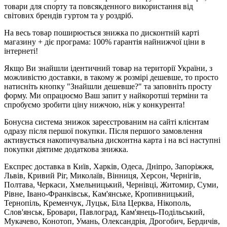
товари для спорту та повсякденного використання від
світових брендів гуртом та у роздріб.
На весь товар поширюється знижка по дисконтній карті
магазину + діє програма: 100% гарантія найнижчої ціни в
інтернеті!
Якщо Ви знайшли ідентичний товар на території України, з
можливістю доставки, в такому ж розмірі дешевше, то просто
натисніть кнопку "Знайшли дешевше?" та заповніть просту
форму. Ми опрацюємо Ваш запит у найкоротші терміни та
спробуємо зробити ціну нижчою, ніж у конкурента!
Бонусна система знижок зареєстрованим на сайті клієнтам
одразу після першої покупки. Після першого замовлення
активується накопичувальна дисконтна карта і на всі наступні
покупки діятиме додаткова знижка.
Експрес доставка в Київ, Харків, Одеса, Дніпро, Запоріжжя,
Львів, Кривий Ріг, Миколаїв, Вінниця, Херсон, Чернігів,
Полтава, Черкаси, Хмельницький, Чернівці, Житомир, Суми,
Рівне, Івано-Франківськ, Кам'янське, Кропивницький,
Тернопіль, Кременчук, Луцьк, Біла Церква, Нікополь,
Слов'янськ, Бровари, Павлоград, Кам'янець-Подільський,
Мукачево, Конотоп, Умань, Олександрія, Дрогобич, Бердичів,