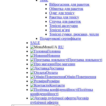
Теніс
Віброгасник для ракеток
Обмотка для ракеток
Одяг для тенісу
Ракетка для тенісу
Струна для ракеток
Тенісні аксесуари
Тенісні мʼячі
Тенісні сумки, рюкзаки, чохли
Подарункові сертифікати
SALE
Мова
UA
RU
Головна
Новини
Програма лояльності
Про магазин
Доставка
Оплата
Обмін/Повернення
Розміри
Контакти
Політика
конфіденційності
Договір
публічної оферти