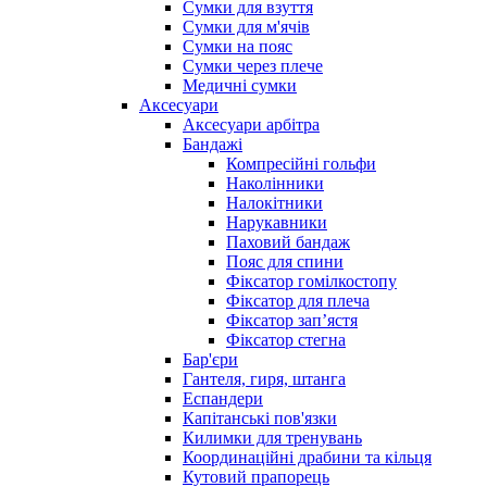
Сумки для взуття
Сумки для м'ячів
Сумки на пояс
Сумки через плече
Медичні сумки
Аксесуари
Аксесуари арбітра
Бандажі
Компресійні гольфи
Наколінники
Налокітники
Нарукавники
Паховий бандаж
Пояс для спини
Фіксатор гомілкостопу
Фіксатор для плеча
Фіксатор запʼястя
Фіксатор стегна
Бар'єри
Гантеля, гиря, штанга
Еспандери
Капітанські пов'язки
Килимки для тренувань
Координаційні драбини та кільця
Кутовий прапорець