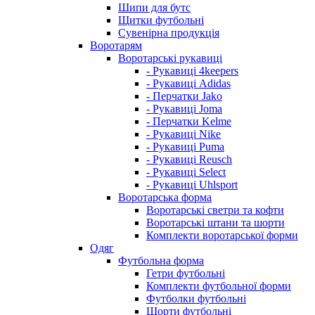
Шипи для бутс
Щитки футбольні
Сувенірна продукція
Воротарям
Воротарські рукавиці
- Рукавиці 4keepers
- Рукавиці Adidas
- Перчатки Jako
- Рукавиці Joma
- Перчатки Kelme
- Рукавиці Nike
- Рукавиці Puma
- Рукавиці Reusch
- Рукавиці Select
- Рукавиці Uhlsport
Воротарська форма
Воротарські светри та кофти
Воротарські штани та шорти
Комплекти воротарської форми
Одяг
Футбольна форма
Гетри футбольні
Комплекти футбольної форми
Футболки футбольні
Шорти футбольні