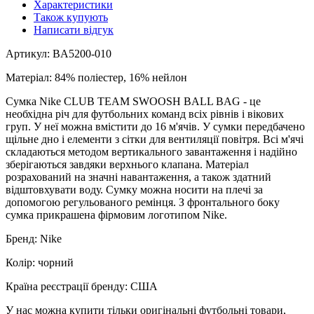
Характеристики
Також купують
Написати відгук
Артикул: BA5200-010
Матеріал: 84% поліестер, 16% нейлон
Сумка Nike CLUB TEAM SWOOSH BALL BAG - це
необхідна річ для футбольних команд всіх рівнів і вікових
груп. У неї можна вмістити до 16 м'ячів. У сумки передбачено
щільне дно і елементи з сітки для вентиляції повітря. Всі м'ячі
складаються методом вертикального завантаження і надійно
зберігаються завдяки верхнього клапана. Матеріал
розрахований на значні навантаження, а також здатний
відштовхувати воду. Сумку можна носити на плечі за
допомогою регульованого ремінця. З фронтального боку
сумка прикрашена фірмовим логотипом Nike.
Бренд: Nike
Колір: чорний
Країна реєстрації бренду: США
У нас можна купити тільки оригінальні футбольні товари,