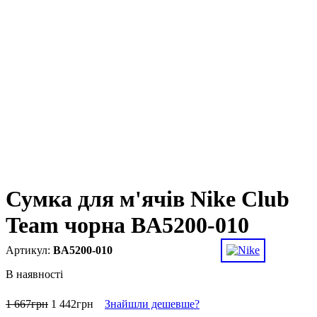
Сумка для м'ячів Nike Club
Team чорна BA5200-010
BA5200-010
В наявності
1 667
грн
1 442
грн
Знайшли дешевше?