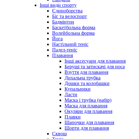
Інші види спорту
Єдиноборства
Біг та велоспорт
Бадмінтон
Баскетбольна форма
Волейбольна форма
Йога
Настільний теніс
Падел-теніс
Плавання
Інші аксесуари для плавання
Беруші та затискачі для носа
Взуття для плавання
Дихальна трубка
Дошки та колобашки
Купальники
Ласти
Маска і трубка (набір)
Маска для плавання
Окуляри для плавання
Плавки
Шапочки для плавання
Шорти для плавання
Сквош