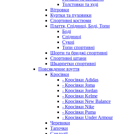
Толстовки та худі
Вітровки
Куртки та пуховики
Спортивні костюми
Плаття, Спідниці, Боді, Топи
Боді
Спідниці
Сукні
Топи спортивні
Шорти та бриджі спортивні
Спортивні штани
Шкарпетки спортивні
Повсякденне взуття
Кросівки
- Кросівки Adidas
- Кросівки Joma
- Кросівки Jordan
- Кросівки Kelme
- Кросівки New Balance
- Кросівки Nike
- Кросівки Puma
- Кросівки Under Armour
Черевики
Тапочки
Сандалії