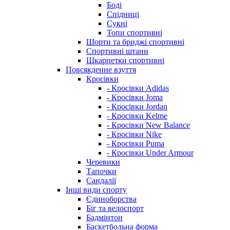
Боді
Спідниці
Сукні
Топи спортивні
Шорти та бриджі спортивні
Спортивні штани
Шкарпетки спортивні
Повсякденне взуття
Кросівки
- Кросівки Adidas
- Кросівки Joma
- Кросівки Jordan
- Кросівки Kelme
- Кросівки New Balance
- Кросівки Nike
- Кросівки Puma
- Кросівки Under Armour
Черевики
Тапочки
Сандалії
Інші види спорту
Єдиноборства
Біг та велоспорт
Бадмінтон
Баскетбольна форма