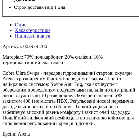
Строк доставки від 1 дня
Опис
Характеристики
Написати відгук
Артикул: 003929-700
Матеріал: 70% полікарбонат, 20% силікон, 10%
термопластичний еластомер
Cobra Ultra Swipe - передові гідродинамічні стартові окуляри
Arena з розширеним бічним і переднім оглядом. Тепер з
найкращою системою Swipe Anti-Fog, яка активується
обережним проведенням подушечками пальців по внутрішній
лінзі і служить до 10 разів довше. Окуляри оснащені УФ-
захистом 400 і не містять ПВХ. Регульовані носові перемички
для ідеальної посадки на обличчі. Тонкий ущільнювач
забезпечує високий рівень комфорту і захист очей від удару.
Подвійний силіконовий ремінець із потиличною кліпсою для
спрощення регулювання і кращої підгонки.
Бренд: Arena