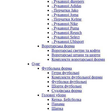
- Рукавиці 4keepers
- Рукавиці Adidas
- Перчатки Jako
- Рукавиці Joma
- Перчатки Kelme
- Рукавиці Nike
- Рукавиці Puma
- Рукавиці Reusch
- Рукавиці Select
- Рукавиці Uhlsport
Воротарська форма
Воротарські светри та кофти
Воротарські штани та шорти
Комплекти воротарської форми
Одяг
Футбольна форма
Гетри футбольні
Комплекти футбольної форми
Футболки футбольні
Шорти футбольні
Суддівська форма
Головні убори
Кепка, Бейсболка
Панама
Шапка