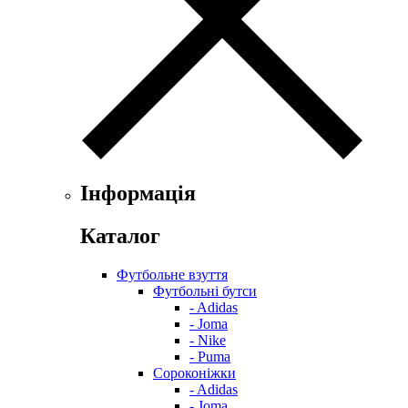
Інформація
Каталог
Футбольне взуття
Футбольні бутси
- Adidas
- Joma
- Nike
- Puma
Сороконіжки
- Adidas
- Joma