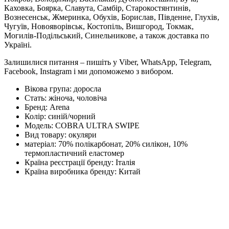
Каховка, Боярка, Славута, Самбір, Старокостянтинів,
Вознесенськ, Жмеринка, Обухів, Борислав, Південне, Глухів,
Чугуїв, Новояворівськ, Костопіль, Вишгород, Токмак,
Могилів-Подільський, Синельникове, а також доставка по
Україні.
Залишилися питання – пишіть у Viber, WhatsApp, Telegram,
Facebook, Instagram і ми допоможемо з вибором.
Вікова група:
доросла
Стать:
жіноча, чоловіча
Бренд:
Arena
Колір:
синій/чорний
Модель:
COBRA ULTRA SWIPE
Вид товару:
окуляри
матеріал:
70% полікарбонат, 20% силікон, 10%
термопластичний еластомер
Країна реєстрації бренду:
Італія
Країна виробника бренду:
Китай