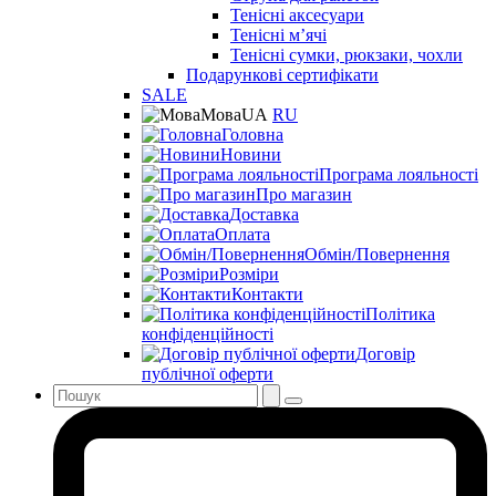
Тенісні аксесуари
Тенісні мʼячі
Тенісні сумки, рюкзаки, чохли
Подарункові сертифікати
SALE
Мова
UA
RU
Головна
Новини
Програма лояльності
Про магазин
Доставка
Оплата
Обмін/Повернення
Розміри
Контакти
Політика
конфіденційності
Договір
публічної оферти