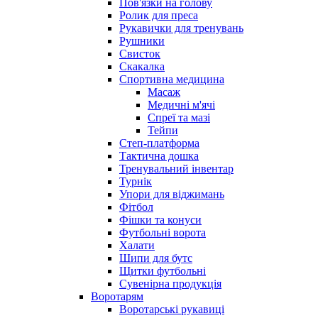
Пов'язки на голову
Ролик для преса
Рукавички для тренувань
Рушники
Свисток
Скакалка
Спортивна медицина
Масаж
Медичні м'ячі
Спреї та мазі
Тейпи
Степ-платформа
Тактична дошка
Тренувальний інвентар
Турнік
Упори для віджимань
Фітбол
Фішки та конуси
Футбольні ворота
Халати
Шипи для бутс
Щитки футбольні
Сувенірна продукція
Воротарям
Воротарські рукавиці