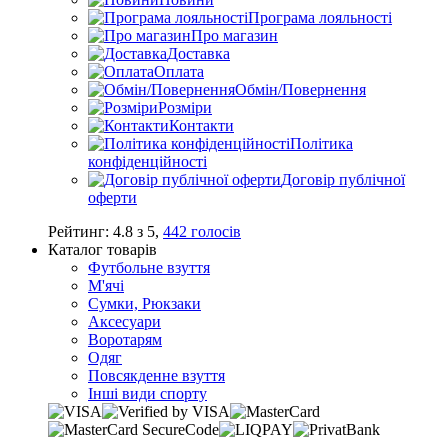
Програма лояльності
Про магазин
Доставка
Оплата
Обмін/Повернення
Розміри
Контакти
Політика
конфіденційності
Договір публічної
оферти
Рейтинг:
4.8
з
5
,
442
голосів
Каталог товарів
Футбольне взуття
М'ячі
Сумки, Рюкзаки
Аксесуари
Воротарям
Одяг
Повсякденне взуття
Інші види спорту