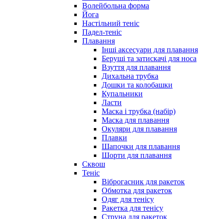
Волейбольна форма
Йога
Настільний теніс
Падел-теніс
Плавання
Інші аксесуари для плавання
Беруші та затискачі для носа
Взуття для плавання
Дихальна трубка
Дошки та колобашки
Купальники
Ласти
Маска і трубка (набір)
Маска для плавання
Окуляри для плавання
Плавки
Шапочки для плавання
Шорти для плавання
Сквош
Теніс
Віброгасник для ракеток
Обмотка для ракеток
Одяг для тенісу
Ракетка для тенісу
Струна для ракеток