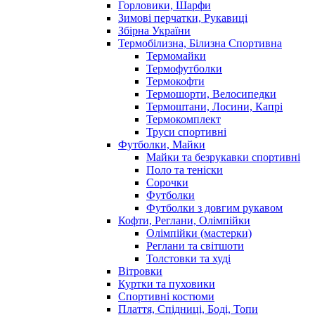
Горловики, Шарфи
Зимові перчатки, Рукавиці
Збірна України
Термобілизна, Білизна Спортивна
Термомайки
Термофутболки
Термокофти
Термошорти, Велосипедки
Термоштани, Лосини, Капрі
Термокомплект
Труси спортивні
Футболки, Майки
Майки та безрукавки спортивні
Поло та теніски
Сорочки
Футболки
Футболки з довгим рукавом
Кофти, Реглани, Олімпійки
Олімпійки (мастерки)
Реглани та світшоти
Толстовки та худі
Вітровки
Куртки та пуховики
Спортивні костюми
Плаття, Спідниці, Боді, Топи