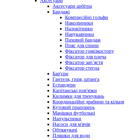
Аксесуари
Аксесуари арбітра
Бандажі
Компресійні гольфи
Наколінники
Налокітники
Нарукавники
Паховий бандаж
Пояс для спини
Фіксатор гомілкостопу
Фіксатор для плеча
Фіксатор запʼястя
Фіксатор стегна
Бар'єри
Гантеля, гиря, штанга
Еспандери
Капітанські пов'язки
Килимки для тренувань
Координаційні драбини та кільця
Кутовий прапорець
Манішки футбольні
Напульсники
Насоси для м'ячів
Обтяжувачі
Пляшки для води