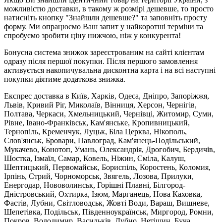
можливістю доставки, в такому ж розмірі дешевше, то просто
натисніть кнопку "Знайшли дешевше?" та заповніть просту
форму. Ми опрацюємо Ваш запит у найкоротші терміни та
спробуємо зробити ціну нижчою, ніж у конкурента!
Бонусна система знижок зареєстрованим на сайті клієнтам
одразу після першої покупки. Після першого замовлення
активується накопичувальна дисконтна карта і на всі наступні
покупки діятиме додаткова знижка.
Експрес доставка в Київ, Харків, Одеса, Дніпро, Запоріжжя,
Львів, Кривий Ріг, Миколаїв, Вінниця, Херсон, Чернігів,
Полтава, Черкаси, Хмельницький, Чернівці, Житомир, Суми,
Рівне, Івано-Франківськ, Кам'янське, Кропивницький,
Тернопіль, Кременчук, Луцьк, Біла Церква, Нікополь,
Слов'янськ, Бровари, Павлоград, Кам'янець-Подільський,
Мукачево, Конотоп, Умань, Олександрія, Дрогобич, Бердичів,
Шостка, Ізмаїл, Самар, Ковель, Ніжин, Сміла, Калуш,
Шептицький, Первомайськ, Бориспіль, Коростень, Коломия,
Ірпінь, Стрий, Чорноморськ, Звягель, Лозова, Прилуки,
Енергодар, Нововолинськ, Горішні Плавні, Білгород-
Дністровський, Охтирка, Ізюм, Марганець, Нова Каховка,
Фастів, Лубни, Світловодськ, Жовті Води, Вараш, Вишневе,
Шепетівка, Подільськ, Південноукраїнськ, Миргород, Ромни,
Покров, Володимир, Васильків, Дубно, Нетішин, Буча,