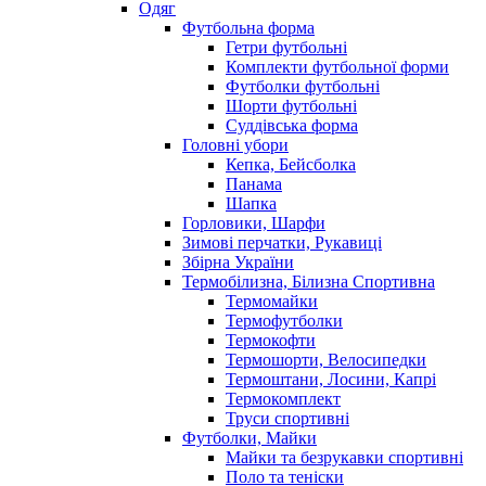
Одяг
Футбольна форма
Гетри футбольні
Комплекти футбольної форми
Футболки футбольні
Шорти футбольні
Суддівська форма
Головні убори
Кепка, Бейсболка
Панама
Шапка
Горловики, Шарфи
Зимові перчатки, Рукавиці
Збірна України
Термобілизна, Білизна Спортивна
Термомайки
Термофутболки
Термокофти
Термошорти, Велосипедки
Термоштани, Лосини, Капрі
Термокомплект
Труси спортивні
Футболки, Майки
Майки та безрукавки спортивні
Поло та теніски