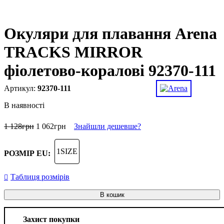
Окуляри для плавання Arena
TRACKS MIRROR
фіолетово-коралові 92370-111
92370-111
В наявності
1 128
грн
1 062
грн
Знайшли дешевше?
1SIZE
РОЗМІР EU:
Таблиця розмірів
В кошик
Захист покупки