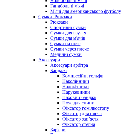
Волейбольні м'ячі
Гандбольні м'ячі
М'ячі для американського футболу
Сумки, Рюкзаки
Рюкзаки
Спортивні сумки
Сумки для взуття
Сумки для м'ячів
Сумки на пояс
Сумки через плече
Медичні сумки
Аксесуари
Аксесуари арбітра
Бандажі
Компресійні гольфи
Наколінники
Налокітники
Нарукавники
Паховий бандаж
Пояс для спини
Фіксатор гомілкостопу
Фіксатор для плеча
Фіксатор запʼястя
Фіксатор стегна
Бар'єри