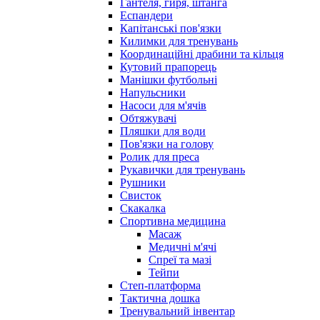
Гантеля, гиря, штанга
Еспандери
Капітанські пов'язки
Килимки для тренувань
Координаційні драбини та кільця
Кутовий прапорець
Манішки футбольні
Напульсники
Насоси для м'ячів
Обтяжувачі
Пляшки для води
Пов'язки на голову
Ролик для преса
Рукавички для тренувань
Рушники
Свисток
Скакалка
Спортивна медицина
Масаж
Медичні м'ячі
Спреї та мазі
Тейпи
Степ-платформа
Тактична дошка
Тренувальний інвентар