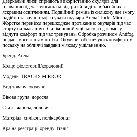
Дзеркальні лінзи сприяють використанню окулярів для
плавання під час змагань на відкритій воді та в басейнах з
яскравим освітленням. Подвійний ремінь із силікону дає змогу
надійно та зручно зафіксувати окуляри Arena Tracks Mirror.
Жорстке перенісся перешкоджає протіканню окулярів під час
старту на змаганнях. Силіконовий ущільнювач дає змогу
відчути комфорт під час тренувань. Обробка розчином Antifog
не дає змоги лінзам потіти. Окуляри забезпечують комфортну
посадку на обличчі завдяки м'якому ущільненню.
Бренд: Arena
Колір: фіолетовий/кораловий
Модель: TRACKS MIRROR
Вид товару: окуляри
Вікова група: доросла
Стать: жіноча, чоловіча
Матеріал: силікон, полікарбонат
Країна реєстрації бренду: Італія