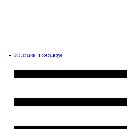
...
...