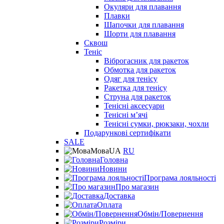
Окуляри для плавання
Плавки
Шапочки для плавання
Шорти для плавання
Сквош
Теніс
Віброгасник для ракеток
Обмотка для ракеток
Одяг для тенісу
Ракетка для тенісу
Струна для ракеток
Тенісні аксесуари
Тенісні мʼячі
Тенісні сумки, рюкзаки, чохли
Подарункові сертифікати
SALE
Мова
UA
RU
Головна
Новини
Програма лояльності
Про магазин
Доставка
Оплата
Обмін/Повернення
Розміри