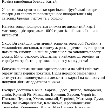
Країна виробника бренду: Китай
У нас можна купити тільки оригінальні футбольні товари,
товари для спорту та повсякденного використання від
світових брендів гуртом та у роздріб.
На весь товар поширюється знижка по дисконтній карті
магазину + діє програма: 100% гарантія найнижчої ціни в
інтернеті!
Якщо Ви знайшли ідентичний товар на території України, з
можливістю доставки, в такому ж розмірі дешевше, то просто
натисніть кнопку "Знайшли дешевше?" та заповніть просту
форму. Ми опрацюємо Ваш запит у найкоротші терміни та
спробуємо зробити ціну нижчою, ніж у конкурента!
Бонусна система знижок зареєстрованим на сайті клієнтам
одразу після першої покупки. Після першого замовлення
активується накопичувальна дисконтна карта і на всі наступні
покупки діятиме додаткова знижка.
Експрес доставка в Київ, Харків, Одеса, Дніпро, Запоріжжя,
Львів, Кривий Ріг, Миколаїв, Вінниця, Херсон, Чернігів,
Полтава, Черкаси, Хмельницький, Чернівці, Житомир, Суми,
Рівне, Івано-Франківськ, Кам'янське, Кропивницький,
Тернопіль, Кременчук, Луцьк, Біла Церква, Нікополь,