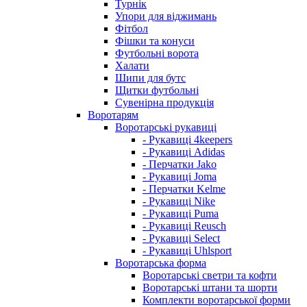
Турнік
Упори для віджимань
Фітбол
Фішки та конуси
Футбольні ворота
Халати
Шипи для бутс
Щитки футбольні
Сувенірна продукція
Воротарям
Воротарські рукавиці
- Рукавиці 4keepers
- Рукавиці Adidas
- Перчатки Jako
- Рукавиці Joma
- Перчатки Kelme
- Рукавиці Nike
- Рукавиці Puma
- Рукавиці Reusch
- Рукавиці Select
- Рукавиці Uhlsport
Воротарська форма
Воротарські светри та кофти
Воротарські штани та шорти
Комплекти воротарської форми