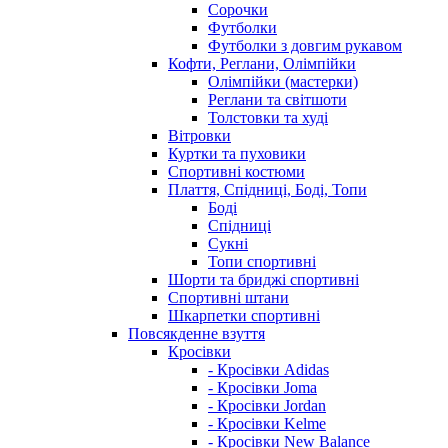
Сорочки
Футболки
Футболки з довгим рукавом
Кофти, Реглани, Олімпійки
Олімпійки (мастерки)
Реглани та світшоти
Толстовки та худі
Вітровки
Куртки та пуховики
Спортивні костюми
Плаття, Спідниці, Боді, Топи
Боді
Спідниці
Сукні
Топи спортивні
Шорти та бриджі спортивні
Спортивні штани
Шкарпетки спортивні
Повсякденне взуття
Кросівки
- Кросівки Adidas
- Кросівки Joma
- Кросівки Jordan
- Кросівки Kelme
- Кросівки New Balance