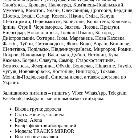
Слов'янськ, Бровари, Павлоград, Кам'янець-Подільський,
Мукачево, Конотоп, Умань, Олександрія, Дрогобич, Бердичів,
Шостка, Ізмаїл, Самар, Ковель, Ніжин, Сміла, Калуш,
Шептицький, Первомайськ, Бориспіль, Коростень, Коломия,
Ірпінь, Стрий, Чорноморськ, Звягель, Лозова, Прилуки,
Енергодар, Нововолинськ, Горішні Плавні, Білгород-
Дністровський, Охтирка, Ізюм, Марганець, Нова Каховка,
Фастів, Лубни, Світловодськ, Жовті Води, Вараш, Вишневе,
Шепетівка, Подільськ, Південноукраїнськ, Миргород, Ромни,
Покров, Володимир, Васильків, Дубно, Нетішин, Буча,
Каховка, Боярка, Славута, Самбір, Старокостянтинів,
Вознесенськ, Жмеринка, Обухів, Борислав, Південне, Глухів,
Чугуїв, Новояворівськ, Костопіль, Вишгород, Токмак,
Могилів-Подільський, Синельникове, а також доставка по
Україні.
Залишилися питання – пишіть у Viber, WhatsApp, Telegram,
Facebook, Instagram і ми допоможемо з вибором.
Вікова група:
доросла
Стать:
жіноча, чоловіча
Бренд:
Arena
Колір:
фіолетовий/кораловий
Модель:
TRACKS MIRROR
Вид товару:
окуляри