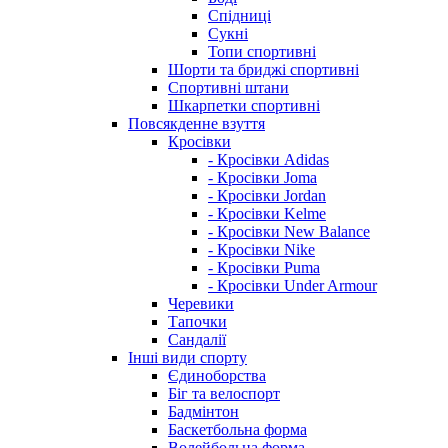
Спідниці
Сукні
Топи спортивні
Шорти та бриджі спортивні
Спортивні штани
Шкарпетки спортивні
Повсякденне взуття
Кросівки
- Кросівки Adidas
- Кросівки Joma
- Кросівки Jordan
- Кросівки Kelme
- Кросівки New Balance
- Кросівки Nike
- Кросівки Puma
- Кросівки Under Armour
Черевики
Тапочки
Сандалії
Інші види спорту
Єдиноборства
Біг та велоспорт
Бадмінтон
Баскетбольна форма
Волейбольна форма