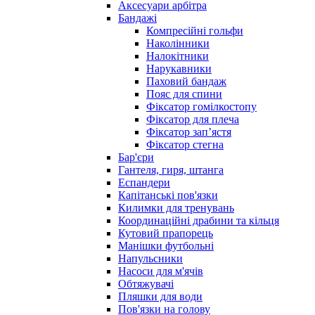
Аксесуари арбітра
Бандажі
Компресійні гольфи
Наколінники
Налокітники
Нарукавники
Паховий бандаж
Пояс для спини
Фіксатор гомілкостопу
Фіксатор для плеча
Фіксатор запʼястя
Фіксатор стегна
Бар'єри
Гантеля, гиря, штанга
Еспандери
Капітанські пов'язки
Килимки для тренувань
Координаційні драбини та кільця
Кутовий прапорець
Манішки футбольні
Напульсники
Насоси для м'ячів
Обтяжувачі
Пляшки для води
Пов'язки на голову