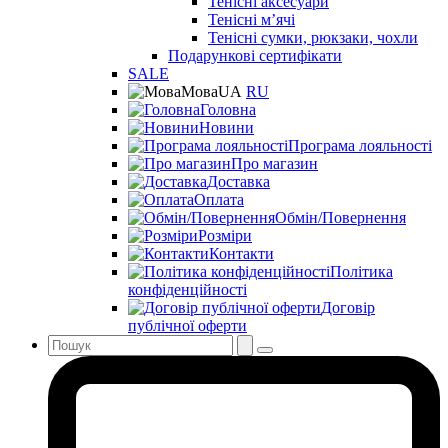
Тенісні аксесуари
Тенісні мʼячі
Тенісні сумки, рюкзаки, чохли
Подарункові сертифікати
SALE
Мова
UA
RU
Головна
Новини
Програма лояльності
Про магазин
Доставка
Оплата
Обмін/Повернення
Розміри
Контакти
Політика
конфіденційності
Договір
публічної оферти