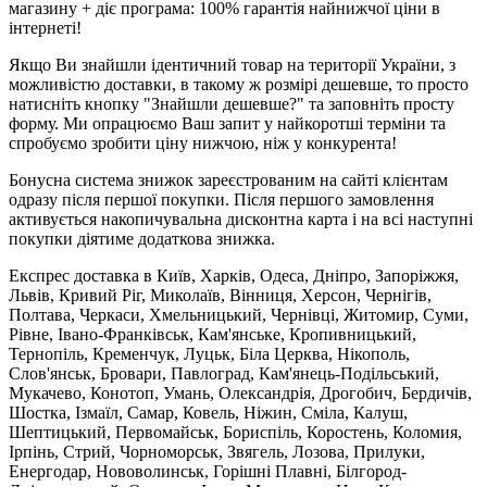
магазину + діє програма: 100% гарантія найнижчої ціни в
інтернеті!
Якщо Ви знайшли ідентичний товар на території України, з
можливістю доставки, в такому ж розмірі дешевше, то просто
натисніть кнопку "Знайшли дешевше?" та заповніть просту
форму. Ми опрацюємо Ваш запит у найкоротші терміни та
спробуємо зробити ціну нижчою, ніж у конкурента!
Бонусна система знижок зареєстрованим на сайті клієнтам
одразу після першої покупки. Після першого замовлення
активується накопичувальна дисконтна карта і на всі наступні
покупки діятиме додаткова знижка.
Експрес доставка в Київ, Харків, Одеса, Дніпро, Запоріжжя,
Львів, Кривий Ріг, Миколаїв, Вінниця, Херсон, Чернігів,
Полтава, Черкаси, Хмельницький, Чернівці, Житомир, Суми,
Рівне, Івано-Франківськ, Кам'янське, Кропивницький,
Тернопіль, Кременчук, Луцьк, Біла Церква, Нікополь,
Слов'янськ, Бровари, Павлоград, Кам'янець-Подільський,
Мукачево, Конотоп, Умань, Олександрія, Дрогобич, Бердичів,
Шостка, Ізмаїл, Самар, Ковель, Ніжин, Сміла, Калуш,
Шептицький, Первомайськ, Бориспіль, Коростень, Коломия,
Ірпінь, Стрий, Чорноморськ, Звягель, Лозова, Прилуки,
Енергодар, Нововолинськ, Горішні Плавні, Білгород-