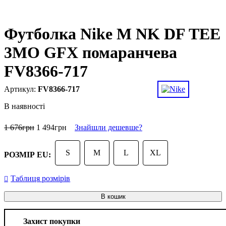
Футболка Nike M NK DF TEE
3MO GFX помаранчева
FV8366-717
FV8366-717
В наявності
1 676
грн
1 494
грн
Знайшли дешевше?
S
M
L
XL
РОЗМІР EU:
Таблиця розмірів
В кошик
Захист покупки