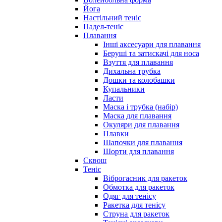
Йога
Настільний теніс
Падел-теніс
Плавання
Інші аксесуари для плавання
Беруші та затискачі для носа
Взуття для плавання
Дихальна трубка
Дошки та колобашки
Купальники
Ласти
Маска і трубка (набір)
Маска для плавання
Окуляри для плавання
Плавки
Шапочки для плавання
Шорти для плавання
Сквош
Теніс
Віброгасник для ракеток
Обмотка для ракеток
Одяг для тенісу
Ракетка для тенісу
Струна для ракеток