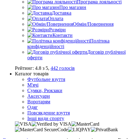
Програма лояльності
Про магазин
Доставка
Оплата
Обмін/Повернення
Розміри
Контакти
Політика
конфіденційності
Договір публічної
оферти
Рейтинг:
4.8
з
5
,
442
голосів
Каталог товарів
Футбольне взуття
М'ячі
Сумки, Рюкзаки
Аксесуари
Воротарям
Одяг
Повсякденне взуття
Інші види спорту