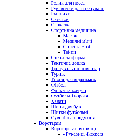
Ролик для преса
Рукавички для тренувань
Рушники
Свисток
Скакалка
Спортивна медицина
Масаж
Медичні м'ячі
Спреї та мазі
Тейпи
Степ-платформа
Тактична дошка
Тренувальний інвентар
Турнік
Упори для віджимань
Фітбол
Фішки та конуси
Футбольні ворота
Халати
Шипи для бутс
Щитки футбольні
Сувенірна продукція
Воротарям
Воротарські рукавиці
- Рукавиці 4keepers