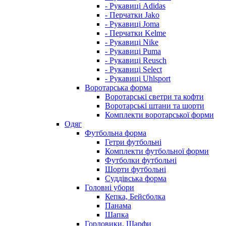
- Рукавиці Adidas
- Перчатки Jako
- Рукавиці Joma
- Перчатки Kelme
- Рукавиці Nike
- Рукавиці Puma
- Рукавиці Reusch
- Рукавиці Select
- Рукавиці Uhlsport
Воротарська форма
Воротарські светри та кофти
Воротарські штани та шорти
Комплекти воротарської форми
Одяг
Футбольна форма
Гетри футбольні
Комплекти футбольної форми
Футболки футбольні
Шорти футбольні
Суддівська форма
Головні убори
Кепка, Бейсболка
Панама
Шапка
Горловики, Шарфи