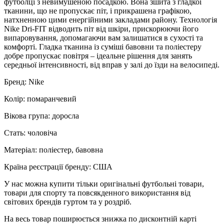
футболці з невимушеною посадкою. Вона зшита з гладкої
тканини, що не пропускає піт, і прикрашена графікою,
натхненною цими енергійними закладами району. Технологія
Nike Dri-FIT відводить піт від шкіри, прискорюючи його
випаровування, допомагаючи вам залишатися в сухості та
комфорті. Гладка тканина із суміші бавовни та поліестеру
добре пропускає повітря – ідеальне рішення для занять
середньої інтенсивності, від вправ у залі до їзди на велосипеді.
Бренд: Nike
Колір: помаранчевий
Вікова група: доросла
Стать: чоловіча
Матеріал: поліестер, бавовна
Країна реєстрації бренду: США
У нас можна купити тільки оригінальні футбольні товари,
товари для спорту та повсякденного використання від
світових брендів гуртом та у роздріб.
На весь товар поширюється знижка по дисконтній карті