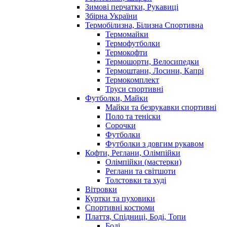
Зимові перчатки, Рукавиці
Збірна України
Термобілизна, Білизна Спортивна
Термомайки
Термофутболки
Термокофти
Термошорти, Велосипедки
Термоштани, Лосини, Капрі
Термокомплект
Труси спортивні
Футболки, Майки
Майки та безрукавки спортивні
Поло та теніски
Сорочки
Футболки
Футболки з довгим рукавом
Кофти, Реглани, Олімпійки
Олімпійки (мастерки)
Реглани та світшоти
Толстовки та худі
Вітровки
Куртки та пуховики
Спортивні костюми
Плаття, Спідниці, Боді, Топи
Боді