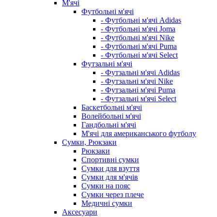
М'ячі
Футбольні м'ячі
- Футбольні м'ячі Adidas
- Футбольні м'ячі Joma
- Футбольні м'ячі Nike
- Футбольні м'ячі Puma
- Футбольні м'ячі Select
Футзальні м'ячі
- Футзальні м'ячі Adidas
- Футзальні м'ячі Nike
- Футзальні м'ячі Puma
- Футзальні м'ячі Select
Баскетбольні м'ячі
Волейбольні м'ячі
Гандбольні м'ячі
М'ячі для американського футболу
Сумки, Рюкзаки
Рюкзаки
Спортивні сумки
Сумки для взуття
Сумки для м'ячів
Сумки на пояс
Сумки через плече
Медичні сумки
Аксесуари