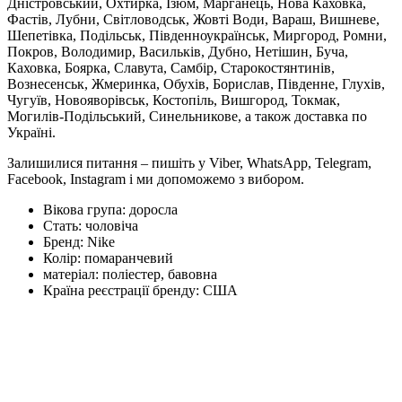
Дністровський, Охтирка, Ізюм, Марганець, Нова Каховка,
Фастів, Лубни, Світловодськ, Жовті Води, Вараш, Вишневе,
Шепетівка, Подільськ, Південноукраїнськ, Миргород, Ромни,
Покров, Володимир, Васильків, Дубно, Нетішин, Буча,
Каховка, Боярка, Славута, Самбір, Старокостянтинів,
Вознесенськ, Жмеринка, Обухів, Борислав, Південне, Глухів,
Чугуїв, Новояворівськ, Костопіль, Вишгород, Токмак,
Могилів-Подільський, Синельникове, а також доставка по
Україні.
Залишилися питання – пишіть у Viber, WhatsApp, Telegram,
Facebook, Instagram і ми допоможемо з вибором.
Вікова група:
доросла
Стать:
чоловіча
Бренд:
Nike
Колір:
помаранчевий
матеріал:
поліестер, бавовна
Країна реєстрації бренду:
США