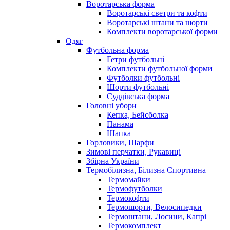
Воротарська форма
Воротарські светри та кофти
Воротарські штани та шорти
Комплекти воротарської форми
Одяг
Футбольна форма
Гетри футбольні
Комплекти футбольної форми
Футболки футбольні
Шорти футбольні
Суддівська форма
Головні убори
Кепка, Бейсболка
Панама
Шапка
Горловики, Шарфи
Зимові перчатки, Рукавиці
Збірна України
Термобілизна, Білизна Спортивна
Термомайки
Термофутболки
Термокофти
Термошорти, Велосипедки
Термоштани, Лосини, Капрі
Термокомплект