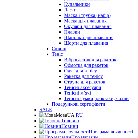
Купальники
Ласти
Маска і трубка (набір)
Маска для плавання
Окуляри для плавання
Плавки
Шапочки для плавання
Шорти для плавання
Сквош
Теніс
Віброгасник для ракеток
Обмотка для ракеток
Одяг для тенісу
Ракетка для тенісу
Струна для ракеток
Тенісні аксесуари
Тенісні мʼячі
Тенісні сумки, рюкзаки, чохли
Подарункові сертифікати
SALE
Мова
UA
RU
Головна
Новини
Програма лояльності
Про магазин