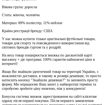
Вікова група: доросла
Стать: жіноча, чоловіча
Матеріал: 89% поліестер, 11% нейлон
Країна реєстрації бренду: США
У нас можна купити тільки оригінальні футбольні товари,
товари для спорту та повсякденного використання від
світових брендів гуртом та у роздріб.
На весь товар поширюється знижка по дисконтній карті
магазину + діє програма: 100% гарантія найнижчої ціни в
інтернеті!
Якщо Ви знайшли ідентичний товар на території України, з
можливістю доставки, в такому ж розмірі дешевше, то просто
натисніть кнопку "Знайшли дешевше?" та заповніть просту
форму. Ми опрацюємо Ваш запит у найкоротші терміни та
спробуємо зробити ціну нижчою, ніж у конкурента!
Бонусна система знижок зареєстрованим на сайті клієнтам
одразу після першої покупки. Після першого замовлення
активується накопичувальна дисконтна карта і на всі наступні