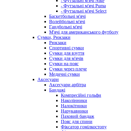
- Футзальні м'ячі Nike
- Футзальні м'ячі Puma
- Футзальні м'ячі Select
Баскетбольні м'ячі
Волейбольні м'ячі
Гандбольні м'ячі
М'ячі для американського футболу
Сумки, Рюкзаки
Рюкзаки
Спортивні сумки
Сумки для взуття
Сумки для м'ячів
Сумки на пояс
Сумки через плече
Медичні сумки
Аксесуари
Аксесуари арбітра
Бандажі
Компресійні гольфи
Наколінники
Налокітники
Нарукавники
Паховий бандаж
Пояс для спини
Фіксатор гомілкостопу