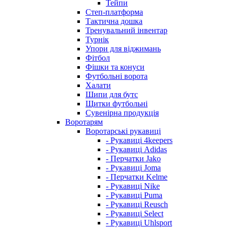
Тейпи
Степ-платформа
Тактична дошка
Тренувальний інвентар
Турнік
Упори для віджимань
Фітбол
Фішки та конуси
Футбольні ворота
Халати
Шипи для бутс
Щитки футбольні
Сувенірна продукція
Воротарям
Воротарські рукавиці
- Рукавиці 4keepers
- Рукавиці Adidas
- Перчатки Jako
- Рукавиці Joma
- Перчатки Kelme
- Рукавиці Nike
- Рукавиці Puma
- Рукавиці Reusch
- Рукавиці Select
- Рукавиці Uhlsport