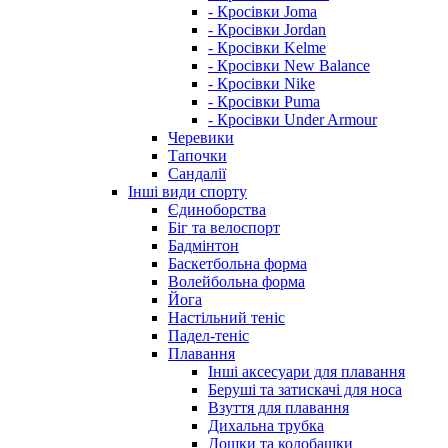
- Кросівки Joma
- Кросівки Jordan
- Кросівки Kelme
- Кросівки New Balance
- Кросівки Nike
- Кросівки Puma
- Кросівки Under Armour
Черевики
Тапочки
Сандалії
Інші види спорту
Єдиноборства
Біг та велоспорт
Бадмінтон
Баскетбольна форма
Волейбольна форма
Йога
Настільний теніс
Падел-теніс
Плавання
Інші аксесуари для плавання
Беруші та затискачі для носа
Взуття для плавання
Дихальна трубка
Дошки та колобашки