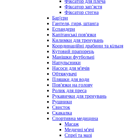
Фіксатор для плеча
Фіксатор запʼястя
Фіксатор стегна
Бар'єри
Гантеля, гиря, штанга
Еспандери
Капітанські пов'язки
Килимки для тренувань
Координаційні драбини та кільця
Кутовий прапорець
Манішки футбольні
Напульсники
Насоси для м'ячів
Обтяжувачі
Пляшки для води
Пов'язки на голову
Ролик для преса
Рукавички для тренувань
Рушники
Свисток
Скакалка
Спортивна медицина
Масаж
Медичні м'ячі
Спреї та мазі