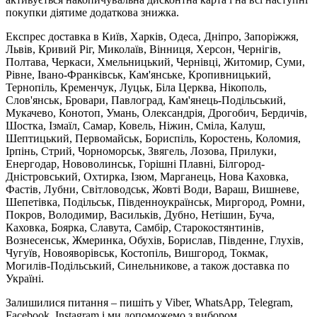
покупки діятиме додаткова знижка.
Експрес доставка в Київ, Харків, Одеса, Дніпро, Запоріжжя,
Львів, Кривий Ріг, Миколаїв, Вінниця, Херсон, Чернігів,
Полтава, Черкаси, Хмельницький, Чернівці, Житомир, Суми,
Рівне, Івано-Франківськ, Кам'янське, Кропивницький,
Тернопіль, Кременчук, Луцьк, Біла Церква, Нікополь,
Слов'янськ, Бровари, Павлоград, Кам'янець-Подільський,
Мукачево, Конотоп, Умань, Олександрія, Дрогобич, Бердичів,
Шостка, Ізмаїл, Самар, Ковель, Ніжин, Сміла, Калуш,
Шептицький, Первомайськ, Бориспіль, Коростень, Коломия,
Ірпінь, Стрий, Чорноморськ, Звягель, Лозова, Прилуки,
Енергодар, Нововолинськ, Горішні Плавні, Білгород-
Дністровський, Охтирка, Ізюм, Марганець, Нова Каховка,
Фастів, Лубни, Світловодськ, Жовті Води, Вараш, Вишневе,
Шепетівка, Подільськ, Південноукраїнськ, Миргород, Ромни,
Покров, Володимир, Васильків, Дубно, Нетішин, Буча,
Каховка, Боярка, Славута, Самбір, Старокостянтинів,
Вознесенськ, Жмеринка, Обухів, Борислав, Південне, Глухів,
Чугуїв, Новояворівськ, Костопіль, Вишгород, Токмак,
Могилів-Подільський, Синельникове, а також доставка по
Україні.
Залишилися питання – пишіть у Viber, WhatsApp, Telegram,
Facebook, Instagram і ми допоможемо з вибором.