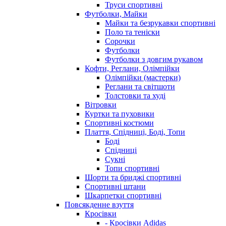
Труси спортивні
Футболки, Майки
Майки та безрукавки спортивні
Поло та теніски
Сорочки
Футболки
Футболки з довгим рукавом
Кофти, Реглани, Олімпійки
Олімпійки (мастерки)
Реглани та світшоти
Толстовки та худі
Вітровки
Куртки та пуховики
Спортивні костюми
Плаття, Спідниці, Боді, Топи
Боді
Спідниці
Сукні
Топи спортивні
Шорти та бриджі спортивні
Спортивні штани
Шкарпетки спортивні
Повсякденне взуття
Кросівки
- Кросівки Adidas