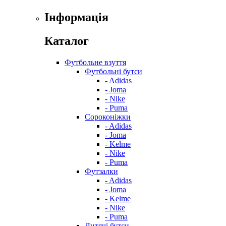
Інформація
Каталог
Футбольне взуття
Футбольні бутси
- Adidas
- Joma
- Nike
- Puma
Сороконіжки
- Adidas
- Joma
- Kelme
- Nike
- Puma
Футзалки
- Adidas
- Joma
- Kelme
- Nike
- Puma
Дитячі бутси