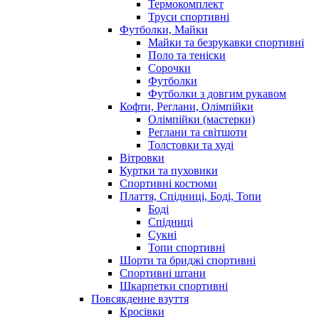
Термокомплект
Труси спортивні
Футболки, Майки
Майки та безрукавки спортивні
Поло та теніски
Сорочки
Футболки
Футболки з довгим рукавом
Кофти, Реглани, Олімпійки
Олімпійки (мастерки)
Реглани та світшоти
Толстовки та худі
Вітровки
Куртки та пуховики
Спортивні костюми
Плаття, Спідниці, Боді, Топи
Боді
Спідниці
Сукні
Топи спортивні
Шорти та бриджі спортивні
Спортивні штани
Шкарпетки спортивні
Повсякденне взуття
Кросівки