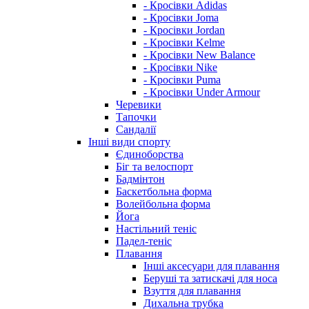
- Кросівки Adidas
- Кросівки Joma
- Кросівки Jordan
- Кросівки Kelme
- Кросівки New Balance
- Кросівки Nike
- Кросівки Puma
- Кросівки Under Armour
Черевики
Тапочки
Сандалії
Інші види спорту
Єдиноборства
Біг та велоспорт
Бадмінтон
Баскетбольна форма
Волейбольна форма
Йога
Настільний теніс
Падел-теніс
Плавання
Інші аксесуари для плавання
Беруші та затискачі для носа
Взуття для плавання
Дихальна трубка