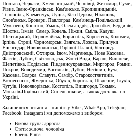
Полтава, Черкаси, Хмельницький, Чернівці, Житомир, Суми,
Рівне, Івано-Франківськ, Кам'янське, Кропивницький,
Тернопіль, Кременчук, Луцьк, Біла Церква, Нікополь,
Слов'янськ, Бровари, Павлоград, Кам'янець-Подільський,
Мукачево, Конотоп, Умань, Олександрія, Дрогобич, Бердичів,
Шостка, Ізмаїл, Самар, Ковель, Ніжин, Сміла, Калуш,
Шептицький, Первомайськ, Бориспіль, Коростень, Коломия,
Ірпінь, Стрий, Чорноморськ, Звягель, Лозова, Прилуки,
Енергодар, Нововолинськ, Горішні Плавні, Білгород-
Дністровський, Охтирка, Ізюм, Марганець, Нова Каховка,
Фастів, Лубни, Світловодськ, Жовті Води, Вараш, Вишневе,
Шепетівка, Подільськ, Південноукраїнськ, Миргород, Ромни,
Покров, Володимир, Васильків, Дубно, Нетішин, Буча,
Каховка, Боярка, Славута, Самбір, Старокостянтинів,
Вознесенськ, Жмеринка, Обухів, Борислав, Південне, Глухів,
Чугуїв, Новояворівськ, Костопіль, Вишгород, Токмак,
Могилів-Подільський, Синельникове, а також доставка по
Україні.
Залишилися питання – пишіть у Viber, WhatsApp, Telegram,
Facebook, Instagram і ми допоможемо з вибором.
Вікова група:
доросла
Стать:
жіноча, чоловіча
Бренд:
Puma