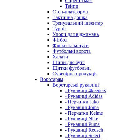
Спреї та мазі
Тейпи
Степ-платформа
Тактична дошка
Тренувальний інвентар
Турнік
Упори для віджимань
Фітбол
Фішки та конуси
Футбольні ворота
Халати
Шипи для бутс
Щитки футбольні
Сувенірна продукція
Воротарям
Воротарські рукавиці
- Рукавиці 4keepers
- Рукавиці Adidas
- Перчатки Jako
- Рукавиці Joma
- Перчатки Kelme
- Рукавиці Nike
- Рукавиці Puma
- Рукавиці Reusch
- Рукавиці Select