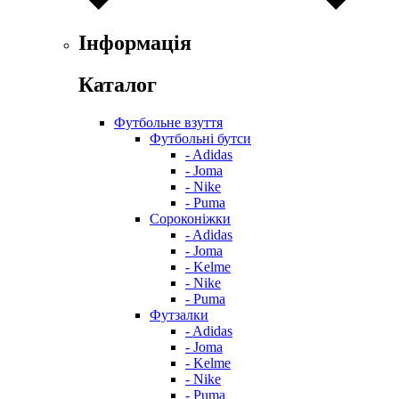
Інформація
Каталог
Футбольне взуття
Футбольні бутси
- Adidas
- Joma
- Nike
- Puma
Сороконіжки
- Adidas
- Joma
- Kelme
- Nike
- Puma
Футзалки
- Adidas
- Joma
- Kelme
- Nike
- Puma