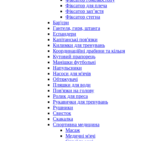
Фіксатор для плеча
Фіксатор запʼястя
Фіксатор стегна
Бар'єри
Гантеля, гиря, штанга
Еспандери
Капітанські пов'язки
Килимки для тренувань
Координаційні драбини та кільця
Кутовий прапорець
Манішки футбольні
Напульсники
Насоси для м'ячів
Обтяжувачі
Пляшки для води
Пов'язки на голову
Ролик для преса
Рукавички для тренувань
Рушники
Свисток
Скакалка
Спортивна медицина
Масаж
Медичні м'ячі