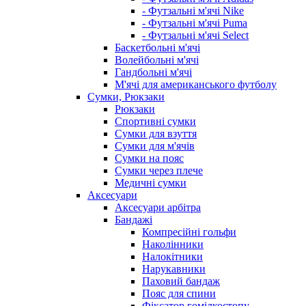
- Футзальні м'ячі Nike
- Футзальні м'ячі Puma
- Футзальні м'ячі Select
Баскетбольні м'ячі
Волейбольні м'ячі
Гандбольні м'ячі
М'ячі для американського футболу
Сумки, Рюкзаки
Рюкзаки
Спортивні сумки
Сумки для взуття
Сумки для м'ячів
Сумки на пояс
Сумки через плече
Медичні сумки
Аксесуари
Аксесуари арбітра
Бандажі
Компресійні гольфи
Наколінники
Налокітники
Нарукавники
Паховий бандаж
Пояс для спини
Фіксатор гомілкостопу