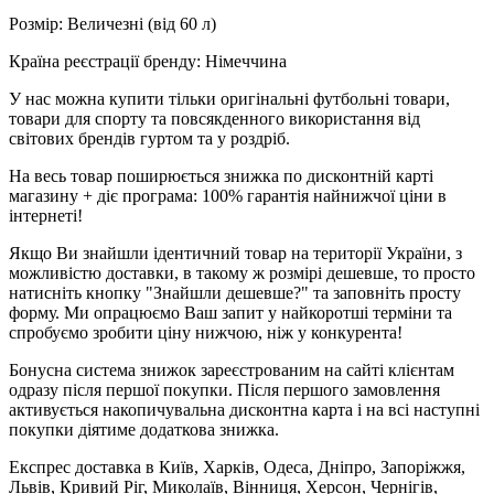
Розмір: Величезні (від 60 л)
Країна реєстрації бренду: Німеччина
У нас можна купити тільки оригінальні футбольні товари,
товари для спорту та повсякденного використання від
світових брендів гуртом та у роздріб.
На весь товар поширюється знижка по дисконтній карті
магазину + діє програма: 100% гарантія найнижчої ціни в
інтернеті!
Якщо Ви знайшли ідентичний товар на території України, з
можливістю доставки, в такому ж розмірі дешевше, то просто
натисніть кнопку "Знайшли дешевше?" та заповніть просту
форму. Ми опрацюємо Ваш запит у найкоротші терміни та
спробуємо зробити ціну нижчою, ніж у конкурента!
Бонусна система знижок зареєстрованим на сайті клієнтам
одразу після першої покупки. Після першого замовлення
активується накопичувальна дисконтна карта і на всі наступні
покупки діятиме додаткова знижка.
Експрес доставка в Київ, Харків, Одеса, Дніпро, Запоріжжя,
Львів, Кривий Ріг, Миколаїв, Вінниця, Херсон, Чернігів,