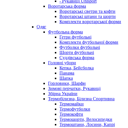
- Рукавиці Uhlsport
Воротарська форма
Воротарські светри та кофти
Воротарські штани та шорти
Комплекти воротарської форми
Одяг
Футбольна форма
Гетри футбольні
Комплекти футбольної форми
Футболки футбольні
Шорти футбольні
Суддівська форма
Головні убори
Кепка, Бейсболка
Панама
Шапка
Горловики, Шарфи
Зимові перчатки, Рукавиці
Збірна України
Термобілизна, Білизна Спортивна
Термомайки
Термофутболки
Термокофти
Термошорти, Велосипедки
Термоштани, Лосини, Капрі