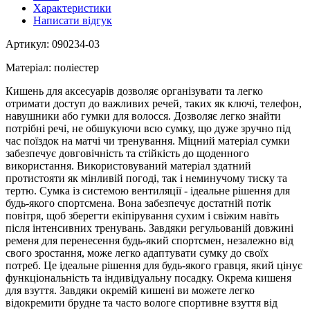
Характеристики
Написати відгук
Артикул: 090234-03
Матеріал: поліестер
Кишень для аксесуарів дозволяє організувати та легко
отримати доступ до важливих речей, таких як ключі, телефон,
навушники або гумки для волосся. Дозволяє легко знайти
потрібні речі, не обшукуючи всю сумку, що дуже зручно під
час поїздок на матчі чи тренування. Міцний матеріал сумки
забезпечує довговічність та стійкість до щоденного
використання. Використовуваний матеріал здатний
протистояти як мінливій погоді, так і неминучому тиску та
тертю. Сумка із системою вентиляції - ідеальне рішення для
будь-якого спортсмена. Вона забезпечує достатній потік
повітря, щоб зберегти екіпірування сухим і свіжим навіть
після інтенсивних тренувань. Завдяки регульованій довжині
ременя для перенесення будь-який спортсмен, незалежно від
свого зростання, може легко адаптувати сумку до своїх
потреб. Це ідеальне рішення для будь-якого гравця, який цінує
функціональність та індивідуальну посадку. Окрема кишеня
для взуття. Завдяки окремій кишені ви можете легко
відокремити брудне та часто вологе спортивне взуття від