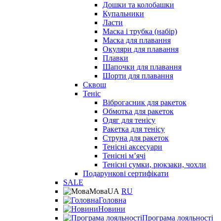
Дошки та колобашки
Купальники
Ласти
Маска і трубка (набір)
Маска для плавання
Окуляри для плавання
Плавки
Шапочки для плавання
Шорти для плавання
Сквош
Теніс
Віброгасник для ракеток
Обмотка для ракеток
Одяг для тенісу
Ракетка для тенісу
Струна для ракеток
Тенісні аксесуари
Тенісні мʼячі
Тенісні сумки, рюкзаки, чохли
Подарункові сертифікати
SALE
Мова
UA
RU
Головна
Новини
Програма лояльності