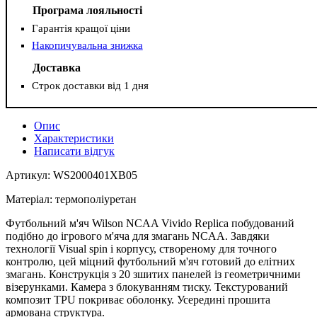
Програма лояльності
Гарантія кращої ціни
Накопичувальна знижка
Доставка
Строк доставки від 1 дня
Опис
Характеристики
Написати відгук
Артикул: WS2000401XB05
Матеріал: термополіуретан
Футбольний м'яч Wilson NCAA Vivido Replica побудований
подібно до ігрового м'яча для змагань NCAA. Завдяки
технології Visual spin і корпусу, створеному для точного
контролю, цей міцний футбольний м'яч готовий до елітних
змагань. Конструкція з 20 зшитих панелей із геометричними
візерунками. Камера з блокуванням тиску. Текстурований
композит TPU покриває оболонку. Усередині прошита
армована структура.