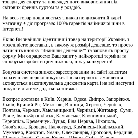
товари для спорту та повсякденного використання від
світових брендів гуртом та у роздріб.
На весь товар поширюється знижка по дисконтній карті
магазину + діє програма: 100% гарантія найнижчої ціни в
інтернеті!
Якщо Ви знайшли ідентичний товар на території України, з
можливістю доставки, в такому ж розмірі дешевше, то просто
натисніть кнопку "Знайшли дешевше?" та заповніть просту
форму. Ми опрацюємо Ваш запит у найкоротші терміни та
спробуємо зробити ціну нижчою, ніж у конкурента!
Бонусна система знижок зареєстрованим на сайті клієнтам
одразу після першої покупки. Після першого замовлення
активується накопичувальна дисконтна карта і на всі наступні
покупки діятиме додаткова знижка.
Експрес доставка в Київ, Харків, Одеса, Дніпро, Запоріжжя,
Львів, Кривий Ріг, Миколаїв, Вінниця, Херсон, Чернігів,
Полтава, Черкаси, Хмельницький, Чернівці, Житомир, Суми,
Рівне, Івано-Франківськ, Кам'янське, Кропивницький,
Тернопіль, Кременчук, Луцьк, Біла Церква, Нікополь,
Слов'янськ, Бровари, Павлоград, Кам'янець-Подільський,
Мукачево, Конотоп, Умань, Олександрія, Дрогобич, Бердичів,
Шостка, Ізмаїл, Самар, Ковель, Ніжин, Сміла, Калуш,