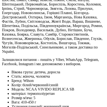
Шептицький, Первомайськ, Бориспіль, Коростень, Коломия,
Ірпінь, Стрий, Чорноморськ, Звягель, Лозова, Прилуки,
Енергодар, Нововолинськ, Горішні Плавні, Білгород-
Дністровський, Охтирка, Ізюм, Марганець, Нова Каховка,
Фастів, Лубни, Світловодськ, Жовті Води, Вараш, Вишневе,
Шепетівка, Подільськ, Південноукраїнськ, Миргород, Ромни,
Покров, Володимир, Васильків, Дубно, Нетішин, Буча,
Каховка, Боярка, Славута, Самбір, Старокостянтинів,
Вознесенськ, Жмеринка, Обухів, Борислав, Південне, Глухів,
Чугуїв, Новояворівськ, Костопіль, Вишгород, Токмак,
Могилів-Подільський, Синельникове, а також доставка по
Україні.
Залишилися питання – пишіть у Viber, WhatsApp, Telegram,
Facebook, Instagram і ми допоможемо з вибором.
Вікова група:
дитяча, доросла
Стать:
жіноча, чоловіча
Бренд:
Wilson
Колір:
білий/червоний/синій
Модель:
NCAA VIVIDO REPLICA SB
матеріал:
термополіуретан
Розмір м'яча:
5
Вага:
410-450 г
З'єднання панелей:
машинний шов