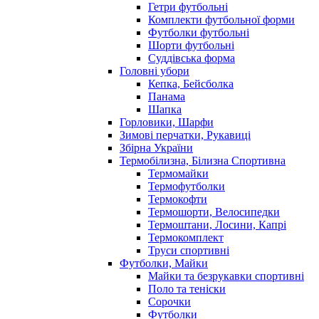
Гетри футбольні
Комплекти футбольної форми
Футболки футбольні
Шорти футбольні
Суддівська форма
Головні убори
Кепка, Бейсболка
Панама
Шапка
Горловики, Шарфи
Зимові перчатки, Рукавиці
Збірна України
Термобілизна, Білизна Спортивна
Термомайки
Термофутболки
Термокофти
Термошорти, Велосипедки
Термоштани, Лосини, Капрі
Термокомплект
Труси спортивні
Футболки, Майки
Майки та безрукавки спортивні
Поло та теніски
Сорочки
Футболки