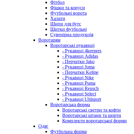
Фітбол
Фішки та конуси
Футбольні ворота
Халати
Шипи для бутс
Щитки футбольні
Сувенірна продукція
Воротарям
Воротарські рукавиці
- Рукавиці 4keepers
- Рукавиці Adidas
- Перчатки Jako
- Рукавиці Joma
- Перчатки Kelme
- Рукавиці Nike
- Рукавиці Puma
- Рукавиці Reusch
- Рукавиці Select
- Рукавиці Uhlsport
Воротарська форма
Воротарські светри та кофти
Воротарські штани та шорти
Комплекти воротарської форми
Одяг
Футбольна форма