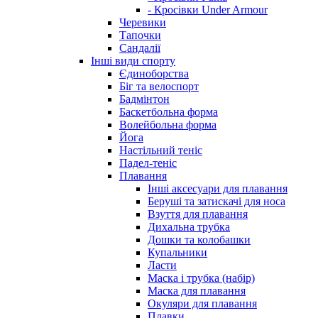
- Кросівки Under Armour
Черевики
Тапочки
Сандалії
Інші види спорту
Єдиноборства
Біг та велоспорт
Бадмінтон
Баскетбольна форма
Волейбольна форма
Йога
Настільний теніс
Падел-теніс
Плавання
Інші аксесуари для плавання
Беруші та затискачі для носа
Взуття для плавання
Дихальна трубка
Дошки та колобашки
Купальники
Ласти
Маска і трубка (набір)
Маска для плавання
Окуляри для плавання
Плавки