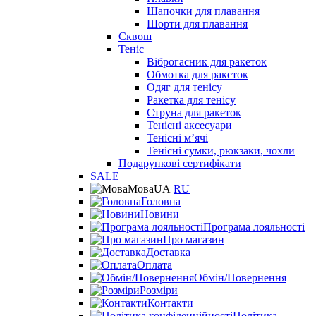
Шапочки для плавання
Шорти для плавання
Сквош
Теніс
Віброгасник для ракеток
Обмотка для ракеток
Одяг для тенісу
Ракетка для тенісу
Струна для ракеток
Тенісні аксесуари
Тенісні мʼячі
Тенісні сумки, рюкзаки, чохли
Подарункові сертифікати
SALE
Мова
UA
RU
Головна
Новини
Програма лояльності
Про магазин
Доставка
Оплата
Обмін/Повернення
Розміри
Контакти
Політика