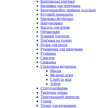
Капітанські пов'язки
Килимки для тренувань
Координаційні драбини та кільця
Кутовий прапорець
Манішки футбольні
Напульсники
Насоси для м'ячів
Обтяжувачі
Пляшки для води
Пов'язки на голову
Ролик для преса
Рукавички для тренувань
Рушники
Свисток
Скакалка
Спортивна медицина
Масаж
Медичні м'ячі
Спреї та мазі
Тейпи
Степ-платформа
Тактична дошка
Тренувальний інвентар
Турнік
Упори для віджимань