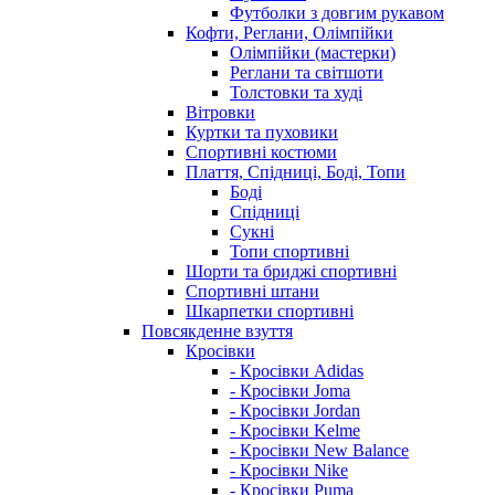
Футболки з довгим рукавом
Кофти, Реглани, Олімпійки
Олімпійки (мастерки)
Реглани та світшоти
Толстовки та худі
Вітровки
Куртки та пуховики
Спортивні костюми
Плаття, Спідниці, Боді, Топи
Боді
Спідниці
Сукні
Топи спортивні
Шорти та бриджі спортивні
Спортивні штани
Шкарпетки спортивні
Повсякденне взуття
Кросівки
- Кросівки Adidas
- Кросівки Joma
- Кросівки Jordan
- Кросівки Kelme
- Кросівки New Balance
- Кросівки Nike
- Кросівки Puma