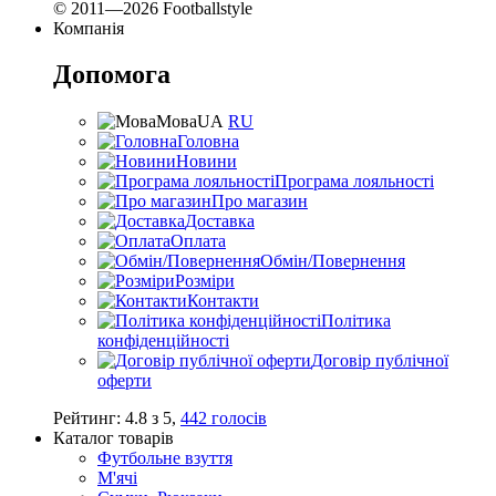
© 2011—2026 Footballstyle
Компанія
Допомога
Мова
UA
RU
Головна
Новини
Програма лояльності
Про магазин
Доставка
Оплата
Обмін/Повернення
Розміри
Контакти
Політика
конфіденційності
Договір публічної
оферти
Рейтинг:
4.8
з
5
,
442
голосів
Каталог товарів
Футбольне взуття
М'ячі