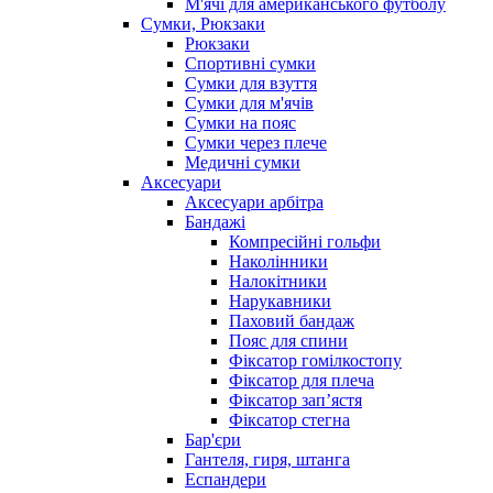
М'ячі для американського футболу
Сумки, Рюкзаки
Рюкзаки
Спортивні сумки
Сумки для взуття
Сумки для м'ячів
Сумки на пояс
Сумки через плече
Медичні сумки
Аксесуари
Аксесуари арбітра
Бандажі
Компресійні гольфи
Наколінники
Налокітники
Нарукавники
Паховий бандаж
Пояс для спини
Фіксатор гомілкостопу
Фіксатор для плеча
Фіксатор запʼястя
Фіксатор стегна
Бар'єри
Гантеля, гиря, штанга
Еспандери