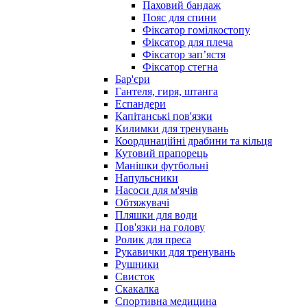
Паховий бандаж
Пояс для спини
Фіксатор гомілкостопу
Фіксатор для плеча
Фіксатор запʼястя
Фіксатор стегна
Бар'єри
Гантеля, гиря, штанга
Еспандери
Капітанські пов'язки
Килимки для тренувань
Координаційні драбини та кільця
Кутовий прапорець
Манішки футбольні
Напульсники
Насоси для м'ячів
Обтяжувачі
Пляшки для води
Пов'язки на голову
Ролик для преса
Рукавички для тренувань
Рушники
Свисток
Скакалка
Спортивна медицина