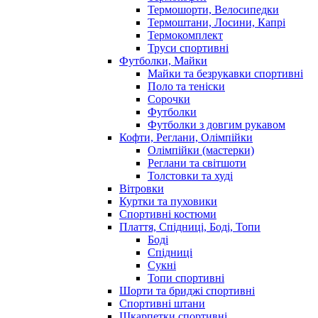
Термошорти, Велосипедки
Термоштани, Лосини, Капрі
Термокомплект
Труси спортивні
Футболки, Майки
Майки та безрукавки спортивні
Поло та теніски
Сорочки
Футболки
Футболки з довгим рукавом
Кофти, Реглани, Олімпійки
Олімпійки (мастерки)
Реглани та світшоти
Толстовки та худі
Вітровки
Куртки та пуховики
Спортивні костюми
Плаття, Спідниці, Боді, Топи
Боді
Спідниці
Сукні
Топи спортивні
Шорти та бриджі спортивні
Спортивні штани
Шкарпетки спортивні