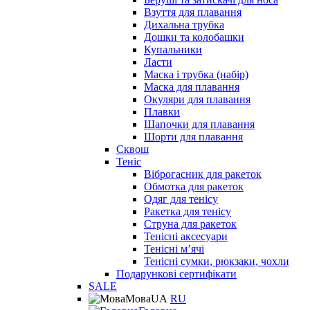
Взуття для плавання
Дихальна трубка
Дошки та колобашки
Купальники
Ласти
Маска і трубка (набір)
Маска для плавання
Окуляри для плавання
Плавки
Шапочки для плавання
Шорти для плавання
Сквош
Теніс
Віброгасник для ракеток
Обмотка для ракеток
Одяг для тенісу
Ракетка для тенісу
Струна для ракеток
Тенісні аксесуари
Тенісні мʼячі
Тенісні сумки, рюкзаки, чохли
Подарункові сертифікати
SALE
Мова
UA
RU