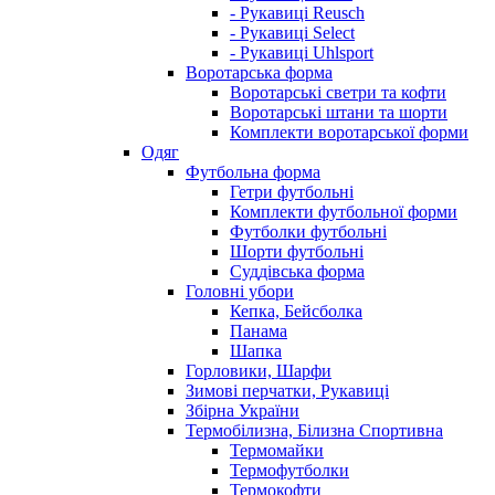
- Рукавиці Reusch
- Рукавиці Select
- Рукавиці Uhlsport
Воротарська форма
Воротарські светри та кофти
Воротарські штани та шорти
Комплекти воротарської форми
Одяг
Футбольна форма
Гетри футбольні
Комплекти футбольної форми
Футболки футбольні
Шорти футбольні
Суддівська форма
Головні убори
Кепка, Бейсболка
Панама
Шапка
Горловики, Шарфи
Зимові перчатки, Рукавиці
Збірна України
Термобілизна, Білизна Спортивна
Термомайки
Термофутболки
Термокофти