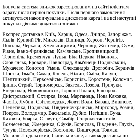
Бонусна система знижок зареєстрованим на сайті клієнтам
одразу після першої покупки. Після першого замовлення
активується накопичувальна дисконтна карта і на всі наступні
покупки діятиме додаткова знижка.
Експрес доставка в Київ, Харків, Одеса, Дніпро, Запоріжжя,
Львів, Кривий Ріг, Миколаїв, Вінниця, Херсон, Чернігів,
Полтава, Черкаси, Хмельницький, Чернівці, Житомир, Суми,
Рівне, Івано-Франківськ, Кам'янське, Кропивницький,
Тернопіль, Кременчук, Луцьк, Біла Церква, Нікополь,
Слов'янськ, Бровари, Павлоград, Кам'янець-Подільський,
Мукачево, Конотоп, Умань, Олександрія, Дрогобич, Бердичів,
Шостка, Ізмаїл, Самар, Ковель, Ніжин, Сміла, Калуш,
Шептицький, Первомайськ, Бориспіль, Коростень, Коломия,
Ірпінь, Стрий, Чорноморськ, Звягель, Лозова, Прилуки,
Енергодар, Нововолинськ, Горішні Плавні, Білгород-
Дністровський, Охтирка, Ізюм, Марганець, Нова Каховка,
Фастів, Лубни, Світловодськ, Жовті Води, Вараш, Вишневе,
Шепетівка, Подільськ, Південноукраїнськ, Миргород, Ромни,
Покров, Володимир, Васильків, Дубно, Нетішин, Буча,
Каховка, Боярка, Славута, Самбір, Старокостянтинів,
Вознесенськ, Жмеринка, Обухів, Борислав, Південне, Глухів,
Чугуїв, Новояворівськ, Костопіль, Вишгород, Токмак,
Могилів-Подільський, Синельникове, а також доставка по