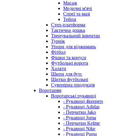
Масаж
Медичні м'ячі
Спреї та мазі
Тейпи
Степ-платформа
Тактична дошка
Тренувальний інвентар
Турнік
Упори для віджимань
Фітбол
Фішки та конуси
Футбольні ворота
Халати
Шипи для бутс
Щитки футбольні
Сувенірна продукція
Воротарям
Воротарські рукавиці
- Рукавиці 4keepers
- Рукавиці Adidas
- Перчатки Jako
- Рукавиці Joma
- Перчатки Kelme
- Рукавиці Nike
- Рукавиці Puma