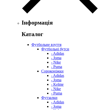
Інформація
Каталог
Футбольне взуття
Футбольні бутси
- Adidas
- Joma
- Nike
- Puma
Сороконіжки
- Adidas
- Joma
- Kelme
- Nike
- Puma
Футзалки
- Adidas
- Joma