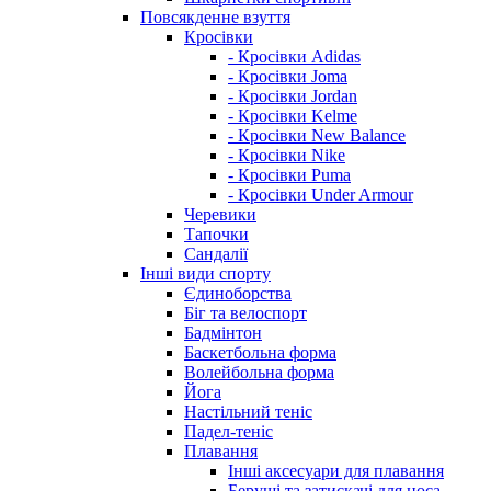
Повсякденне взуття
Кросівки
- Кросівки Adidas
- Кросівки Joma
- Кросівки Jordan
- Кросівки Kelme
- Кросівки New Balance
- Кросівки Nike
- Кросівки Puma
- Кросівки Under Armour
Черевики
Тапочки
Сандалії
Інші види спорту
Єдиноборства
Біг та велоспорт
Бадмінтон
Баскетбольна форма
Волейбольна форма
Йога
Настільний теніс
Падел-теніс
Плавання
Інші аксесуари для плавання
Беруші та затискачі для носа