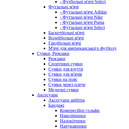
- Футбольні м'ячі Select
Футзальні м'ячі
- Футзальні м'ячі Adidas
- Футзальні м'ячі Nike
- Футзальні м'ячі Puma
- Футзальні м'ячі Select
Баскетбольні м'ячі
Волейбольні м'ячі
Гандбольні м'ячі
М'ячі для американського футболу
Сумки, Рюкзаки
Рюкзаки
Спортивні сумки
Сумки для взуття
Сумки для м'ячів
Сумки на пояс
Сумки через плече
Медичні сумки
Аксесуари
Аксесуари арбітра
Бандажі
Компресійні гольфи
Наколінники
Налокітники
Нарукавники