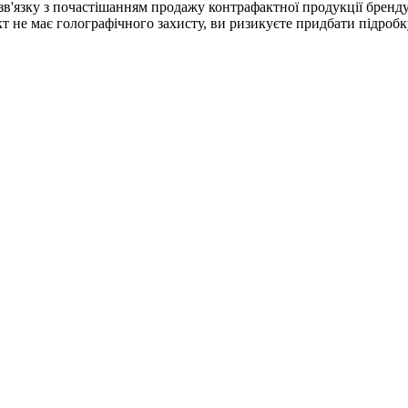
 У зв'язку з почастішанням продажу контрафактної продукції бренд
не має голографічного захисту, ви ризикуєте придбати підробку