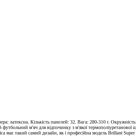
мера: латексна. Кількість панелей: 32. Вага: 280-310 г. Окружніст
кий футбольний м'яч для відпочинку з м'якої термополіуретанової 
ca має такий самий дизайн, як і професійна модель Brillant Supe