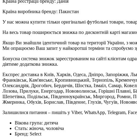
Країна реєстрації бренду: Данія
Країна виробника бренду: Пакистан
У нас можна купити тільки оригінальні футбольні товари, товар
На весь товар поширюється знижка по дисконтній карті магазину
Якщо Ви знайшли ідентичний товар на території України, з мож
Ми опрацюємо Ваш запит у найкоротші терміни та спробуємо з
Бонусна система знижок зареєстрованим на сайті клієнтам одра
діятиме додаткова знижка.
Експрес доставка в Київ, Харків, Одеса, Дніпро, Запоріжжя, Ль
Франківськ, Кам'янське, Кропивницький, Тернопіль, Кременчук,
Олександрія, Дрогобич, Бердичів, Шостка, Ізмаїл, Самар, Кове
Лозова, Прилуки, Енергодар, Нововолинськ, Горішні Плавні, Б
Шепетівка, Подільськ, Південноукраїнськ, Миргород, Ромни, По
Жмеринка, Обухів, Борислав, Південне, Глухів, Чугуїв, Новояв
Залишилися питання – пишіть у Viber, WhatsApp, Telegram, Face
Вікова група:
дитяча
Стать:
жіноча, чоловіча
Бренд:
Select