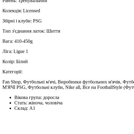
Рівень: Тренувальний
Колекція: Licensed
Збірні і клуби: PSG
Тип з'єднання латок: Шиття
Вага: 410-450g
Ліга: Ligue 1
Колір: Білий
Категорії:
Fan Shop, Футбольні м'ячі, Виробники футбольних м'ячів, Футбо
М'ЯЧІ PSG, Футбольні клуби, Nike all, Все на FootballStyle (Фу
Вікова група:
доросла
Стать:
жіноча, чоловіча
Склад:
А1