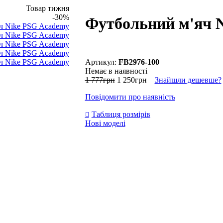
Товар тижня
-30%
Футбольний м'яч 
FB2976-100
Немає в наявності
1 777
грн
1 250
грн
Знайшли дешевше?
Повідомити про наявність
Таблиця розмірів
Нові моделі