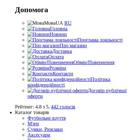
Допомога
Мова
UA
RU
Головна
Новини
Програма лояльності
Про магазин
Доставка
Оплата
Обмін/Повернення
Розміри
Контакти
Політика
конфіденційності
Договір публічної
оферти
Рейтинг:
4.8
з
5
,
442
голосів
Каталог товарів
Футбольне взуття
М'ячі
Сумки, Рюкзаки
Аксесуари