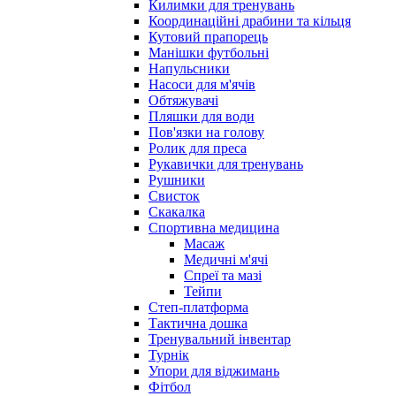
Килимки для тренувань
Координаційні драбини та кільця
Кутовий прапорець
Манішки футбольні
Напульсники
Насоси для м'ячів
Обтяжувачі
Пляшки для води
Пов'язки на голову
Ролик для преса
Рукавички для тренувань
Рушники
Свисток
Скакалка
Спортивна медицина
Масаж
Медичні м'ячі
Спреї та мазі
Тейпи
Степ-платформа
Тактична дошка
Тренувальний інвентар
Турнік
Упори для віджимань
Фітбол