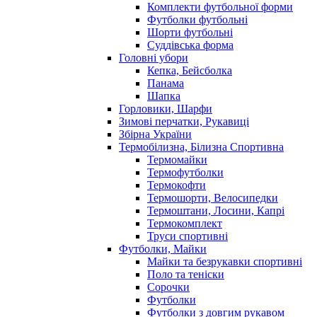
Комплекти футбольної форми
Футболки футбольні
Шорти футбольні
Суддівська форма
Головні убори
Кепка, Бейсболка
Панама
Шапка
Горловики, Шарфи
Зимові перчатки, Рукавиці
Збірна України
Термобілизна, Білизна Спортивна
Термомайки
Термофутболки
Термокофти
Термошорти, Велосипедки
Термоштани, Лосини, Капрі
Термокомплект
Труси спортивні
Футболки, Майки
Майки та безрукавки спортивні
Поло та теніски
Сорочки
Футболки
Футболки з довгим рукавом