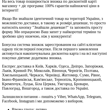
На весь товар поширюється знижка по дисконтній карті
магазину + діє програма: 100% гарантія найнижчої ціни в
інтернеті!
Якщо Ви знайшли ідентичний товар на території України, з
можливістю доставки, в такому ж розмірі дешевше, то просто
натисніть кнопку "Знайшли дешевше?" та заповніть просту
форму. Ми опрацюємо Ваш запит у найкоротші терміни та
зробимо ціну нижчою, ніж у конкурента!
Бонусна система знижок зареєстрованим на сайті клієнтам
одразу після першої покупки. Після першого замовлення
активується накопичувальна дисконтна карта і на всі наступні
покупки діятиме додаткова знижка.
Експрес доставка в Київ, Харків, Одеса, Дніпро, Запоріжжя,
Львів, Кривий Ріг, Миколаїв, Вінниця, Чернігів, Полтава,
Хмельницький, Черкаси, Чернівці, Житомир, Суми, Рівне,
Івано-Франківськ, Кам'янське, Тернопіль, Кропивницький,
Кременчук, Луцьк, Біла Церква, Ужгород, Бровари,
Павлоград, Вишгород, а також доставка по Україні.
Залишилися питання – пишіть у Viber, WhatsApp, Telegram,
Facebook, Instagram і ми допоможемо з вибором.
Вікова група:
дитяча