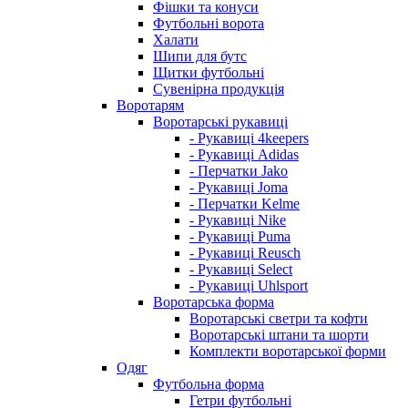
Фішки та конуси
Футбольні ворота
Халати
Шипи для бутс
Щитки футбольні
Сувенірна продукція
Воротарям
Воротарські рукавиці
- Рукавиці 4keepers
- Рукавиці Adidas
- Перчатки Jako
- Рукавиці Joma
- Перчатки Kelme
- Рукавиці Nike
- Рукавиці Puma
- Рукавиці Reusch
- Рукавиці Select
- Рукавиці Uhlsport
Воротарська форма
Воротарські светри та кофти
Воротарські штани та шорти
Комплекти воротарської форми
Одяг
Футбольна форма
Гетри футбольні