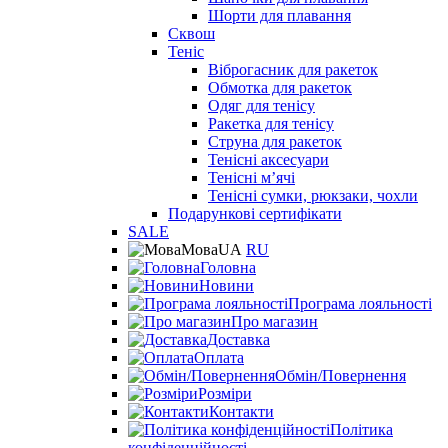
Шорти для плавання
Сквош
Теніс
Віброгасник для ракеток
Обмотка для ракеток
Одяг для тенісу
Ракетка для тенісу
Струна для ракеток
Тенісні аксесуари
Тенісні мʼячі
Тенісні сумки, рюкзаки, чохли
Подарункові сертифікати
SALE
Мова
UA
RU
Головна
Новини
Програма лояльності
Про магазин
Доставка
Оплата
Обмін/Повернення
Розміри
Контакти
Політика
конфіденційності