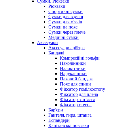
Сумки, Рюкзаки
Рюкзаки
Спортивні сумки
Сумки для взуття
Сумки для м'ячів
Сумки на пояс
Сумки через плече
Медичні сумки
Аксесуари
Аксесуари арбітра
Бандажі
Компресійні гольфи
Наколінники
Налокітники
Нарукавники
Паховий бандаж
Пояс для спини
Фіксатор гомілкостопу
Фіксатор для плеча
Фіксатор запʼястя
Фіксатор стегна
Бар'єри
Гантеля, гиря, штанга
Еспандери
Капітанські пов'язки