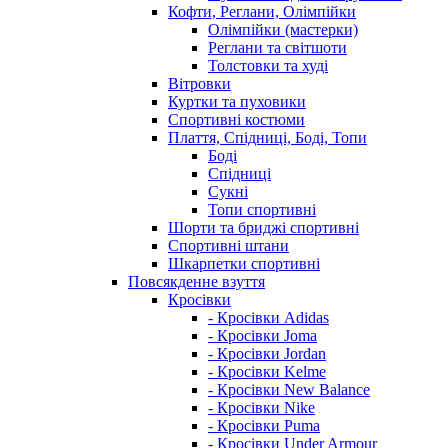
Кофти, Реглани, Олімпійки
Олімпійки (мастерки)
Реглани та світшоти
Толстовки та худі
Вітровки
Куртки та пуховики
Спортивні костюми
Плаття, Спідниці, Боді, Топи
Боді
Спідниці
Сукні
Топи спортивні
Шорти та бриджі спортивні
Спортивні штани
Шкарпетки спортивні
Повсякденне взуття
Кросівки
- Кросівки Adidas
- Кросівки Joma
- Кросівки Jordan
- Кросівки Kelme
- Кросівки New Balance
- Кросівки Nike
- Кросівки Puma
- Кросівки Under Armour