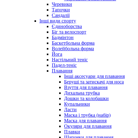
Черевики
Тапочки
Сандалії
Інші види спорту
Єдиноборства
Біг та велоспорт
Бадмінтон
Баскетбольна форма
Волейбольна форма
Йога
Настільний теніс
Падел-теніс
Плавання
Інші аксесуари для плавання
Беруші та затискачі для носа
Взуття для плавання
Дихальна трубка
Дошки та колобашки
Купальники
Ласти
Маска і трубка (набір)
Маска для плавання
Окуляри для плавання
Плавки
Шапочки для плавання