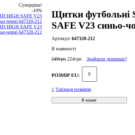
Суперціна!
-10%
Щитки футбольні 
SAFE V23 синьо-чо
647320-212
В наявності
249
грн
224
грн
Знайшли дешевше?
S
РОЗМІР EU:
Таблиця розмірів
В кошик