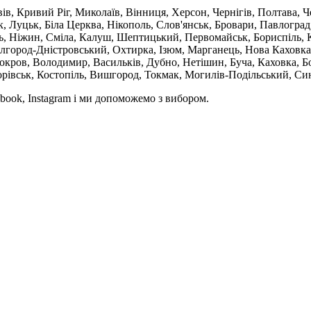
вів, Кривий Ріг, Миколаїв, Вінниця, Херсон, Чернігів, Полтава,
 Луцьк, Біла Церква, Нікополь, Слов'янськ, Бровари, Павлоград
ль, Ніжин, Сміла, Калуш, Шептицький, Первомайськ, Бориспіль, К
ілгород-Дністровський, Охтирка, Ізюм, Марганець, Нова Каховка
кров, Володимир, Васильків, Дубно, Нетішин, Буча, Каховка, Бо
орівськ, Костопіль, Вишгород, Токмак, Могилів-Подільський, Син
book, Instagram і ми допоможемо з вибором.