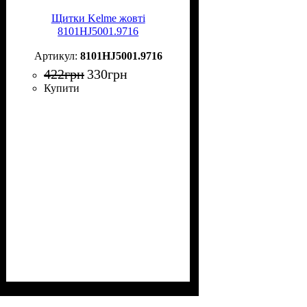
Щитки Kelme жовті
8101HJ5001.9716
8101HJ5001.9716
422
грн
330
грн
Купити