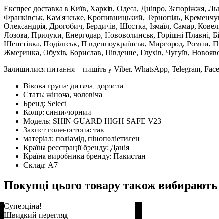
Експрес доставка в Київ, Харків, Одеса, Дніпро, Запоріжжя, Ль
Франківськ, Кам'янське, Кропивницький, Тернопіль, Кременчук,
Олександрія, Дрогобич, Бердичів, Шостка, Ізмаїл, Самар, Кове
Лозова, Прилуки, Енергодар, Нововолинськ, Горішні Плавні, Б
Шепетівка, Подільськ, Південноукраїнськ, Миргород, Ромни, По
Жмеринка, Обухів, Борислав, Південне, Глухів, Чугуїв, Новояв
Залишилися питання – пишіть у Viber, WhatsApp, Telegram, Face
Вікова група:
дитяча, доросла
Стать:
жіноча, чоловіча
Бренд:
Select
Колір:
синій/чорний
Модель:
SHIN GUARD HIGH SAFE V23
Захист голеностопа:
так
матеріал:
поліамід, пінополіетилен
Країна реєстрації бренду:
Данія
Країна виробника бренду:
Пакистан
Склад:
А7
Покупці цього товару також вибирають
Суперціна!
Швидкий перегляд