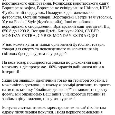
воротарського екіпірування, Розпродаж воротарського одягу,
Воротарські кофти, Воротарське екіпірування Uhlsport, KIDS,
Футбольний подарунок, Подарунок для маленького
футболіста, Останні товари, Воротарські Светри та Футболки,
Усе на FootballStyle (Футболстайл), Інші виробники
воротарського спорядження, Вратарський одяг для дітей, Від
650 ₴ до 1299 ₴, Все для Дітей, Канікули 2024, CYBER
MONDAY EXTRA, CYBER MONDAY EXTRA ОДЯГ
У нас можна купити тільки оригінальні футбольні товари,
товари для спорту та повсякденного використання від
світових брендів гуртом та у роздріб.
На весь товар поширюється знижка по дисконтній карті
магазину + діє програма: 100% гарантія найнижчої ціни в
інтернеті!
Якщо Ви знайшли ідентичний товар на території України, з
можливістю доставки, в такому ж розмірі дешевше, то просто
натисніть кнопку "Знайшли дешевше?" та заповніть просту
форму. Ми опрацюємо Ваш запит у найкоротші терміни та
зробимо ціну нижчою, ніж у конкурента!
Бонусна система знижок зареєстрованим на сайті клієнтам
одразу після першої покупки. Після першого замовлення