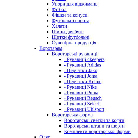
Упори для віджимань
Фітбол
Фішки та конуси
Футбольні ворота
Халати
Шипи для бутс
Щитки футбольні
Сувенірна продукція
Воротарям
Воротарські рукавиці
- Рукавиці 4keepers
- Рукавиці Adidas
- Перчатки Jako
- Рукавиці Joma
- Перчатки Kelme
- Рукавиці Nike
- Рукавиці Puma
- Рукавиці Reusch
- Рукавиці Select
- Рукавиці Uhlsport
Воротарська форма
Воротарські светри та кофти
Воротарські штани та шорти
Комплекти воротарської форми
Одяг