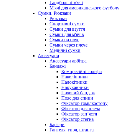
Гандбольні м'ячі
М'ячі для американського футболу
Сумки, Рюкзаки
Рюкзаки
Спортивні сумки
Сумки для взуття
Сумки для м'ячів
Сумки на пояс
Сумки через плече
Медичні сумки
Аксесуари
Аксесуари арбітра
Бандажі
Компресійні гольфи
Наколінники
Налокітники
Нарукавники
Паховий бандаж
Пояс для спини
Фіксатор гомілкостопу
Фіксатор для плеча
Фіксатор запʼястя
Фіксатор стегна
Бар'єри
Гантеля, гиря, штанга