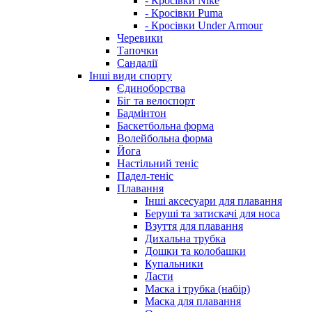
- Кросівки Nike
- Кросівки Puma
- Кросівки Under Armour
Черевики
Тапочки
Сандалії
Інші види спорту
Єдиноборства
Біг та велоспорт
Бадмінтон
Баскетбольна форма
Волейбольна форма
Йога
Настільний теніс
Падел-теніс
Плавання
Інші аксесуари для плавання
Беруші та затискачі для носа
Взуття для плавання
Дихальна трубка
Дошки та колобашки
Купальники
Ласти
Маска і трубка (набір)
Маска для плавання