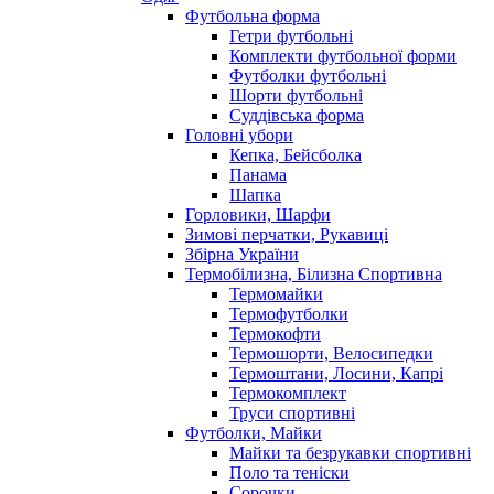
Футбольна форма
Гетри футбольні
Комплекти футбольної форми
Футболки футбольні
Шорти футбольні
Суддівська форма
Головні убори
Кепка, Бейсболка
Панама
Шапка
Горловики, Шарфи
Зимові перчатки, Рукавиці
Збірна України
Термобілизна, Білизна Спортивна
Термомайки
Термофутболки
Термокофти
Термошорти, Велосипедки
Термоштани, Лосини, Капрі
Термокомплект
Труси спортивні
Футболки, Майки
Майки та безрукавки спортивні
Поло та теніски
Сорочки