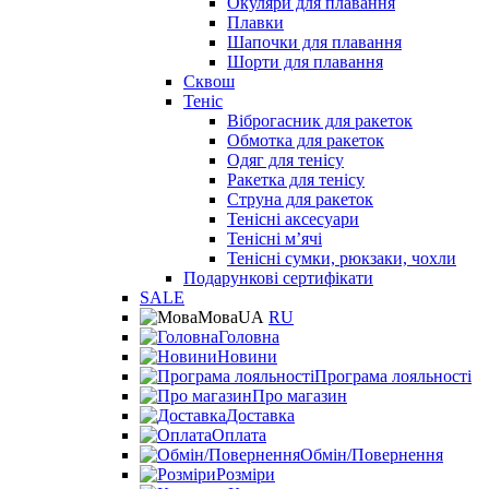
Окуляри для плавання
Плавки
Шапочки для плавання
Шорти для плавання
Сквош
Теніс
Віброгасник для ракеток
Обмотка для ракеток
Одяг для тенісу
Ракетка для тенісу
Струна для ракеток
Тенісні аксесуари
Тенісні мʼячі
Тенісні сумки, рюкзаки, чохли
Подарункові сертифікати
SALE
Мова
UA
RU
Головна
Новини
Програма лояльності
Про магазин
Доставка
Оплата
Обмін/Повернення
Розміри