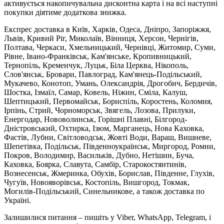
активується накопичувальна дисконтна карта і на всі наступні
покупки діятиме додаткова знижка.
Експрес доставка в Київ, Харків, Одеса, Дніпро, Запоріжжя,
Львів, Кривий Ріг, Миколаїв, Вінниця, Херсон, Чернігів,
Полтава, Черкаси, Хмельницький, Чернівці, Житомир, Суми,
Рівне, Івано-Франківськ, Кам'янське, Кропивницький,
Тернопіль, Кременчук, Луцьк, Біла Церква, Нікополь,
Слов'янськ, Бровари, Павлоград, Кам'янець-Подільський,
Мукачево, Конотоп, Умань, Олександрія, Дрогобич, Бердичів,
Шостка, Ізмаїл, Самар, Ковель, Ніжин, Сміла, Калуш,
Шептицький, Первомайськ, Бориспіль, Коростень, Коломия,
Ірпінь, Стрий, Чорноморськ, Звягель, Лозова, Прилуки,
Енергодар, Нововолинськ, Горішні Плавні, Білгород-
Дністровський, Охтирка, Ізюм, Марганець, Нова Каховка,
Фастів, Лубни, Світловодськ, Жовті Води, Вараш, Вишневе,
Шепетівка, Подільськ, Південноукраїнськ, Миргород, Ромни,
Покров, Володимир, Васильків, Дубно, Нетішин, Буча,
Каховка, Боярка, Славута, Самбір, Старокостянтинів,
Вознесенськ, Жмеринка, Обухів, Борислав, Південне, Глухів,
Чугуїв, Новояворівськ, Костопіль, Вишгород, Токмак,
Могилів-Подільський, Синельникове, а також доставка по
Україні.
Залишилися питання – пишіть у Viber, WhatsApp, Telegram, і