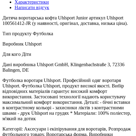
Характеристики
Написати відгук
Дитяча воротарська кофта Uhlsport Junior артикул Uhlsport
100561412-JR (у наявності, оригінал, доставка, низька ціна).
Тип продукту Футболка
Виробник Uhlsport
Для кого Діти
Дані виробника Uhlsport GmbH, Klingenbachstraße 3, 72336
Balingen, DE
Футболка воротаря Uhlsport. Професійний одяг воротаря
Uhlsport. Футболка Uhlsport, продукт високої якості. Вибір
відповідних матеріалів гарантує високий комфорт
використання. Застосовані технології надають користувачу
максимальний комфорт використання. Деталі: - бічні вставки
в контрастному кольорі - захисники ліктів з контрастними
швами - друк Uhlsport на грудях * Матеріали: 100% поліестер,
м'який на дотик
Категорії: Аксесуари і екіпірування для воротарів, Розпродаж
футбольного товару, Воротарська форма, Виробники