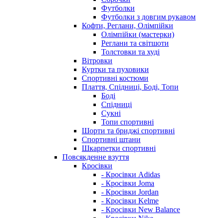
Футболки
Футболки з довгим рукавом
Кофти, Реглани, Олімпійки
Олімпійки (мастерки)
Реглани та світшоти
Толстовки та худі
Вітровки
Куртки та пуховики
Спортивні костюми
Плаття, Спідниці, Боді, Топи
Боді
Спідниці
Сукні
Топи спортивні
Шорти та бриджі спортивні
Спортивні штани
Шкарпетки спортивні
Повсякденне взуття
Кросівки
- Кросівки Adidas
- Кросівки Joma
- Кросівки Jordan
- Кросівки Kelme
- Кросівки New Balance