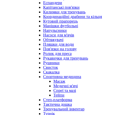
Еспандери
Капітанські пов'язки
Килимки для тренувань
Координаційні драбини та кільця
Кутовий прапорець
Манішки футбольні
Напульсники
Насоси для м'ячів
Обтяжувачі
Пляшки для води
Пов'язки на голову
Ролик для преса
Рукавички для тренувань
Рушники
Свисток
Скакалка
Спортивна медицина
Масаж
Медичні м'ячі
Спреї та мазі
Тейпи
Степ-платформа
Тактична дошка
Тренувальний інвентар
Турнік