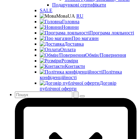
Подарункові сертифікати
SALE
Мова
UA
RU
Головна
Новини
Програма лояльності
Про магазин
Доставка
Оплата
Обмін/Повернення
Розміри
Контакти
Політика
конфіденційності
Договір
публічної оферти