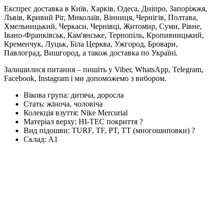
Експрес доставка в Київ, Харків, Одеса, Дніпро, Запоріжжя,
Львів, Кривий Ріг, Миколаїв, Вінниця, Чернігів, Полтава,
Хмельницький, Черкаси, Чернівці, Житомир, Суми, Рівне,
Івано-Франківськ, Кам'янське, Тернопіль, Кропивницький,
Кременчук, Луцьк, Біла Церква, Ужгород, Бровари,
Павлоград, Вишгород, а також доставка по Україні.
Залишилися питання – пишіть у Viber, WhatsApp, Telegram,
Facebook, Instagram і ми допоможемо з вибором.
Вікова група:
дитяча, доросла
Стать:
жіноча, чоловіча
Колекція взуття:
Nike Mercurial
Матеріал верху:
HI-TEC покриття
?
Вид підошви:
TURF, TF, PT, TT (многошиповки)
?
Склад:
А1