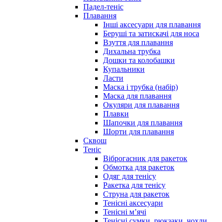
Падел-теніс
Плавання
Інші аксесуари для плавання
Беруші та затискачі для носа
Взуття для плавання
Дихальна трубка
Дошки та колобашки
Купальники
Ласти
Маска і трубка (набір)
Маска для плавання
Окуляри для плавання
Плавки
Шапочки для плавання
Шорти для плавання
Сквош
Теніс
Віброгасник для ракеток
Обмотка для ракеток
Одяг для тенісу
Ракетка для тенісу
Струна для ракеток
Тенісні аксесуари
Тенісні мʼячі
Тенісні сумки, рюкзаки, чохли