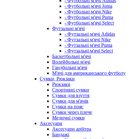
- Футбольні м'ячі Adidas
- Футбольні м'ячі Joma
- Футбольні м'ячі Nike
- Футбольні м'ячі Puma
- Футбольні м'ячі Select
Футзальні м'ячі
- Футзальні м'ячі Adidas
- Футзальні м'ячі Nike
- Футзальні м'ячі Puma
- Футзальні м'ячі Select
Баскетбольні м'ячі
Волейбольні м'ячі
Гандбольні м'ячі
М'ячі для американського футболу
Сумки, Рюкзаки
Рюкзаки
Спортивні сумки
Сумки для взуття
Сумки для м'ячів
Сумки на пояс
Сумки через плече
Медичні сумки
Аксесуари
Аксесуари арбітра
Бандажі