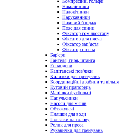
Компресійні гольфи
Наколінники
Налокітники
Нарукавники
Паховий бандаж
Пояс для спини
Фіксатор гомілкостопу
Фіксатор для плеча
Фіксатор запʼястя
Фіксатор стегна
Бар'єри
Гантеля, гиря, штанга
Еспандери
Капітанські пов'язки
Килимки для тренувань
Координаційні драбини та кільця
Кутовий прапорець
Манішки футбольні
Напульсники
Насоси для м'ячів
Обтяжувачі
Пляшки для води
Пов'язки на голову
Ролик для преса
Рукавички для тренувань