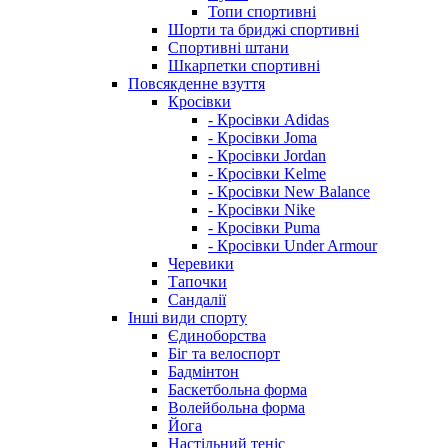
Топи спортивні
Шорти та бриджі спортивні
Спортивні штани
Шкарпетки спортивні
Повсякденне взуття
Кросівки
- Кросівки Adidas
- Кросівки Joma
- Кросівки Jordan
- Кросівки Kelme
- Кросівки New Balance
- Кросівки Nike
- Кросівки Puma
- Кросівки Under Armour
Черевики
Тапочки
Сандалії
Інші види спорту
Єдиноборства
Біг та велоспорт
Бадмінтон
Баскетбольна форма
Волейбольна форма
Йога
Настільний теніс