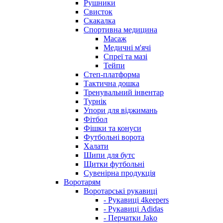
Рушники
Свисток
Скакалка
Спортивна медицина
Масаж
Медичні м'ячі
Спреї та мазі
Тейпи
Степ-платформа
Тактична дошка
Тренувальний інвентар
Турнік
Упори для віджимань
Фітбол
Фішки та конуси
Футбольні ворота
Халати
Шипи для бутс
Щитки футбольні
Сувенірна продукція
Воротарям
Воротарські рукавиці
- Рукавиці 4keepers
- Рукавиці Adidas
- Перчатки Jako