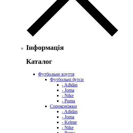
Інформація
Каталог
Футбольне взуття
Футбольні бутси
- Adidas
- Joma
- Nike
- Puma
Сороконіжки
- Adidas
- Joma
- Kelme
- Nike
- Puma