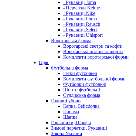
- Рукавиці Joma
- Перчатки Kelme
- Рукавиці Nike
- Рукавиці Puma
- Рукавиці Reusch
- Рукавиці Select
- Рукавиці Uhlsport
Воротарська форма
Воротарські светри та кофти
Воротарські штани та шорти
Комплекти воротарської форми
Одяг
Футбольна форма
Гетри футбольні
Комплекти футбольної форми
Футболки футбольні
Шорти футбольні
Суддівська форма
Головні убори
Кепка, Бейсболка
Панама
Шапка
Горловики, Шарфи
Зимові перчатки, Рукавиці
Збірна України