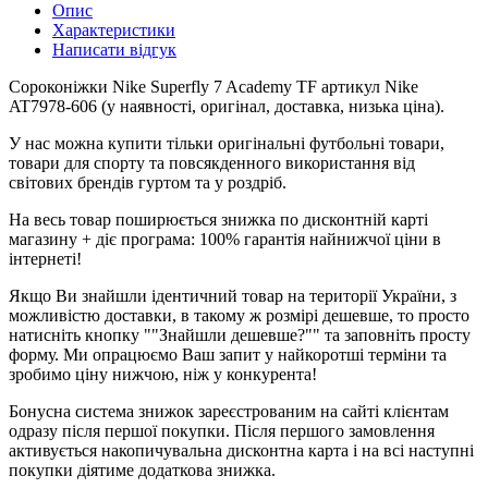
Опис
Характеристики
Написати відгук
Сороконіжки Nike Superfly 7 Academy TF артикул Nike
AT7978-606 (у наявності, оригінал, доставка, низька ціна).
У нас можна купити тільки оригінальні футбольні товари,
товари для спорту та повсякденного використання від
світових брендів гуртом та у роздріб.
На весь товар поширюється знижка по дисконтній карті
магазину + діє програма: 100% гарантія найнижчої ціни в
інтернеті!
Якщо Ви знайшли ідентичний товар на території України, з
можливістю доставки, в такому ж розмірі дешевше, то просто
натисніть кнопку ""Знайшли дешевше?"" та заповніть просту
форму. Ми опрацюємо Ваш запит у найкоротші терміни та
зробимо ціну нижчою, ніж у конкурента!
Бонусна система знижок зареєстрованим на сайті клієнтам
одразу після першої покупки. Після першого замовлення
активується накопичувальна дисконтна карта і на всі наступні
покупки діятиме додаткова знижка.