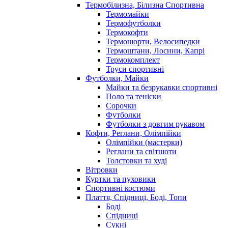
Термобілизна, Білизна Спортивна
Термомайки
Термофутболки
Термокофти
Термошорти, Велосипедки
Термоштани, Лосини, Капрі
Термокомплект
Труси спортивні
Футболки, Майки
Майки та безрукавки спортивні
Поло та теніски
Сорочки
Футболки
Футболки з довгим рукавом
Кофти, Реглани, Олімпійки
Олімпійки (мастерки)
Реглани та світшоти
Толстовки та худі
Вітровки
Куртки та пуховики
Спортивні костюми
Плаття, Спідниці, Боді, Топи
Боді
Спідниці
Сукні