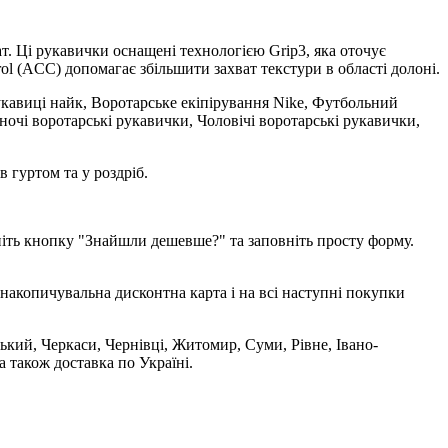
т. Ці рукавички оснащені технологією Grip3, яка оточує
rol (ACC) допомагає збільшити захват текстури в області долоні.
рукавиці найк, Воротарське екіпірування Nike, Футбольний
Жіночі воротарські рукавички, Чоловічі воротарські рукавички,
 гуртом та у роздріб.
ніть кнопку "Знайшли дешевше?" та заповніть просту форму.
накопичувальна дисконтна карта і на всі наступні покупки
ький, Черкаси, Чернівці, Житомир, Суми, Рівне, Івано-
 також доставка по Україні.