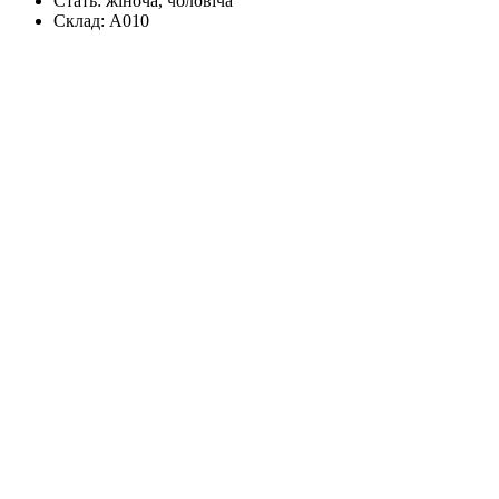
Стать:
жіноча, чоловіча
Склад:
А010