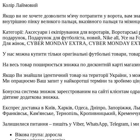
Колір Лаймовий
Якщо ви не хочете дозволити м'ячу потрапити у ворота, вам зна
внутрішню пінку великого пальця, вказівного пальця та мізинця,
Категорії: Аксесуари і екіпірування для воротарів, Воротарськ
подарунок, Подарунок для футболіста, новий, Nike all, Усе на F
Для жінок, CYBER MONDAY EXTRA, CYBER MONDAY EX
У нас можна купити тільки оригінальні футбольні товари, товар
На весь товар поширюється знижка по дисконтній карті магазину
Якщо Ви знайшли ідентичний товар на території України, з мож
Ми опрацюємо Ваш запит у найкоротші терміни та зробимо цін
Бонусна система знижок зареєстрованим на сайті клієнтам одра
діятиме додаткова знижка.
Експрес доставка в Київ, Харків, Одеса, Дніпро, Запоріжжя, Ль
Франківськ, Кам'янське, Тернопіль, Кропивницький, Кременчук,
Залишилися питання – пишіть у Viber, WhatsApp, Telegram, і м
Вікова група:
доросла