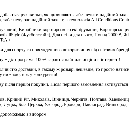
добляться рукавички, які дозволяють забезпечити надійний захва
 забезпечуючи надійний захват, а технологія All Conditions Cont
і рукавиці, Виробники воротарського екіпірування, Воротарські 
ootballStyle (Футболстайл), Для неї та для нього, Понад 2000 ₴, 
TRA +
и для спорту та повсякденного використання від світових брендів
 + діє програма: 100% гарантія найнижчої ціни в інтернеті!
ливістю доставки, в такому ж розмірі дешевше, то просто натис
у нижчою, ніж у конкурента!
зу після першої покупки. Після першого замовлення активується 
вів, Кривий Ріг, Миколаїв, Вінниця, Чернігів, Полтава, Хмельниц
 Луцьк, Біла Церква, Ужгород, Бровари, Павлоград, Вишгород, а
и допоможемо з вибором.