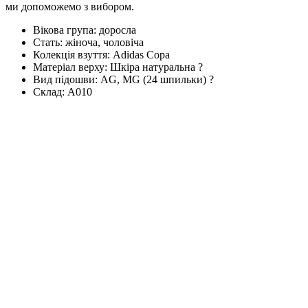
ми допоможемо з вибором.
Вікова група:
доросла
Стать:
жіноча, чоловіча
Колекція взуття:
Adidas Copa
Матеріал верху:
Шкіра натуральна
?
Вид підошви:
AG, MG (24 шпильки)
?
Склад:
А010