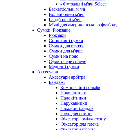
- Футзальні м'ячі Select
Баскетбольні м'ячі
Волейбольні м'ячі
Гандбольні м'ячі
М'ячі для американського футболу
Сумки, Рюкзаки
Рюкзаки
Спортивні сумки
Сумки для взуття
Сумки для м'ячів
Сумки на пояс
Сумки через плече
Медичні сумки
Аксесуари
Аксесуари арбітра
Бандажі
Компресійні гольфи
Наколінники
Налокітники
Нарукавники
Паховий бандаж
Пояс для спини
Фіксатор гомілкостопу
Фіксатор для плеча
Фіксатор запʼястя