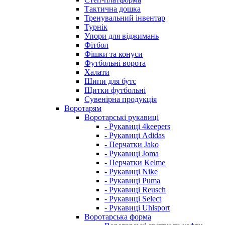
Тактична дошка
Тренувальний інвентар
Турнік
Упори для віджимань
Фітбол
Фішки та конуси
Футбольні ворота
Халати
Шипи для бутс
Щитки футбольні
Сувенірна продукція
Воротарям
Воротарські рукавиці
- Рукавиці 4keepers
- Рукавиці Adidas
- Перчатки Jako
- Рукавиці Joma
- Перчатки Kelme
- Рукавиці Nike
- Рукавиці Puma
- Рукавиці Reusch
- Рукавиці Select
- Рукавиці Uhlsport
Воротарська форма