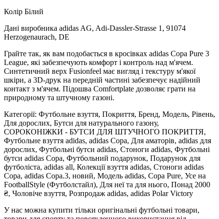
Колір Білий
Дані виробника adidas AG, Adi-Dassler-Strasse 1, 91074
Herzogenaurach, DE
Грайте так, як вам подобається в кросівках adidas Copa Pure 3
League, які забезпечують комфорт і контроль над м'ячем.
Синтетичний верх Fusionfeel має вигляд і текстуру м'якої
шкіри, а 3D-друк на передній частині забезпечує надійний
контакт з м'ячем. Підошва Comfortplate дозволяє грати на
природному та штучному газоні.
Категорії: Футбольне взуття, Покриття, Бренд, Модель, Рівень,
Для дорослих, Бутси для натурального газону,
СОРОКОНІЖКИ - БУТСИ ДЛЯ ШТУЧНОГО ПОКРИТТЯ,
Футбольне взуття adidas, adidas Copa, Для аматорів, adidas для
дорослих, Футбольні бутси adidas, Стоноги adidas, Футбольні
бутси adidas Copa, Футбольний подарунок, Подарунок для
футболіста, adidas all, Колекції взуття adidas, Стоноги adidas
Copa, adidas Copa.3, новий, Модель adidas, Copa Pure, Усе на
FootballStyle (Футболстайл), Для неї та для нього, Понад 2000
₴, Чоловіче взуття, Розпродаж adidas, adidas Polar Victory
У нас можна купити тільки оригінальні футбольні товари,
товари для спорту та повсякденного використання від