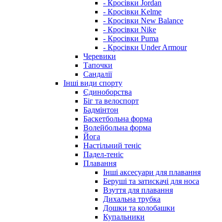
- Кросівки Jordan
- Кросівки Kelme
- Кросівки New Balance
- Кросівки Nike
- Кросівки Puma
- Кросівки Under Armour
Черевики
Тапочки
Сандалії
Інші види спорту
Єдиноборства
Біг та велоспорт
Бадмінтон
Баскетбольна форма
Волейбольна форма
Йога
Настільний теніс
Падел-теніс
Плавання
Інші аксесуари для плавання
Беруші та затискачі для носа
Взуття для плавання
Дихальна трубка
Дошки та колобашки
Купальники