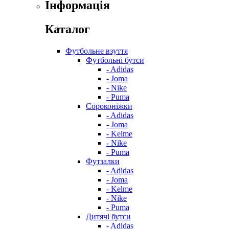
Інформація
Каталог
Футбольне взуття
Футбольні бутси
- Adidas
- Joma
- Nike
- Puma
Сороконіжки
- Adidas
- Joma
- Kelme
- Nike
- Puma
Футзалки
- Adidas
- Joma
- Kelme
- Nike
- Puma
Дитячі бутси
- Adidas