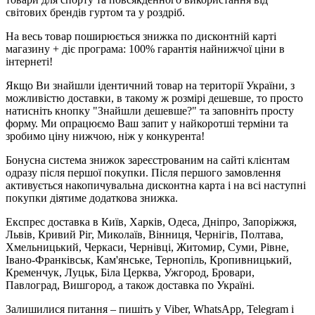
світових брендів гуртом та у роздріб.
На весь товар поширюється знижка по дисконтній карті
магазину + діє програма: 100% гарантія найнижчої ціни в
інтернеті!
Якщо Ви знайшли ідентичний товар на території України, з
можливістю доставки, в такому ж розмірі дешевше, то просто
натисніть кнопку "Знайшли дешевше?" та заповніть просту
форму. Ми опрацюємо Ваш запит у найкоротші терміни та
зробимо ціну нижчою, ніж у конкурента!
Бонусна система знижок зареєстрованим на сайті клієнтам
одразу після першої покупки. Після першого замовлення
активується накопичувальна дисконтна карта і на всі наступні
покупки діятиме додаткова знижка.
Експрес доставка в Київ, Харків, Одеса, Дніпро, Запоріжжя,
Львів, Кривий Ріг, Миколаїв, Вінниця, Чернігів, Полтава,
Хмельницький, Черкаси, Чернівці, Житомир, Суми, Рівне,
Івано-Франківськ, Кам'янське, Тернопіль, Кропивницький,
Кременчук, Луцьк, Біла Церква, Ужгород, Бровари,
Павлоград, Вишгород, а також доставка по Україні.
Залишилися питання – пишіть у Viber, WhatsApp, Telegram і