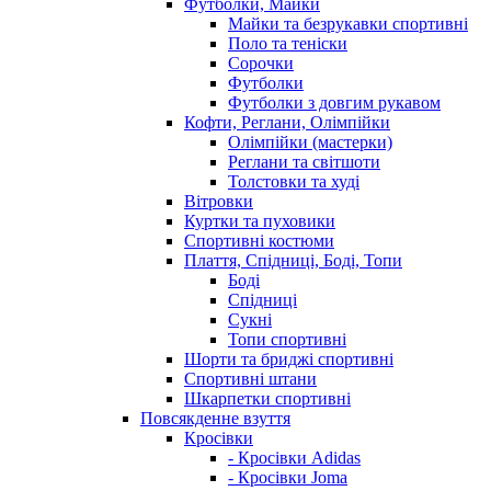
Футболки, Майки
Майки та безрукавки спортивні
Поло та теніски
Сорочки
Футболки
Футболки з довгим рукавом
Кофти, Реглани, Олімпійки
Олімпійки (мастерки)
Реглани та світшоти
Толстовки та худі
Вітровки
Куртки та пуховики
Спортивні костюми
Плаття, Спідниці, Боді, Топи
Боді
Спідниці
Сукні
Топи спортивні
Шорти та бриджі спортивні
Спортивні штани
Шкарпетки спортивні
Повсякденне взуття
Кросівки
- Кросівки Adidas
- Кросівки Joma