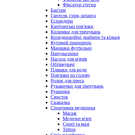
Фіксатор стегна
Бар'єри
Гантеля, гиря, штанга
Еспандери
Капітанські пов'язки
Килимки для тренувань
Координаційні драбини та кільця
Кутовий прапорець
Манішки футбольні
Напульсники
Насоси для м'ячів
Обтяжувачі
Пляшки для води
Пов'язки на голову
Ролик для преса
Рукавички для тренувань
Рушники
Свисток
Скакалка
Спортивна медицина
Масаж
Медичні м'ячі
Спреї та мазі
Тейпи
Степ-платформа