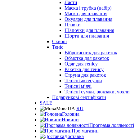
Ласти
Маска і трубка (набір)
Маска для плавання
Окуляри для плавання
Плавки
Шапочки для плавання
Шорти для плавання
Сквош
Теніс
Віброгасник для ракеток
Обмотка для ракеток
Одяг для тенісу
Ракетка для тенісу
Струна для ракеток
Тенісні аксесуари
Тенісні мʼячі
Тенісні сумки, рюкзаки, чохли
Подарункові сертифікати
SALE
Мова
UA
RU
Головна
Новини
Програма лояльності
Про магазин
Доставка