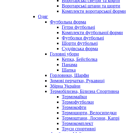
Воротарські светри та кофти
Воротарські штани та шорти
Комплекти воротарської форми
Одяг
Футбольна форма
Гетри футбольні
Комплекти футбольної форми
Футболки футбольні
Шорти футбольні
Суддівська форма
Головні убори
Кепка, Бейсболка
Панама
Шапка
Горловики, Шарфи
Зимові перчатки, Рукавиці
Збірна України
Термобілизна, Білизна Спортивна
Термомайки
Термофутболки
Термокофти
Термошорти, Велосипедки
Термоштани, Лосини, Капрі
Термокомплект
Труси спортивні