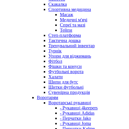
Скакалка
Спортивна медицина
Масаж
Медичні м'ячі
Спреї та мазі
Тейпи
Степ-платформа
Тактична дошка
Тренувальний інвентар
Турнік
Упори для віджимань
Фітбол
Фішки та конуси
Футбольні ворота
Халати
Шипи для бутс
Щитки футбольні
Сувенірна продукція
Воротарям
Воротарські рукавиці
- Рукавиці 4keepers
- Рукавиці Adidas
- Перчатки Jako
- Рукавиці Joma
- Перчатки Kelme