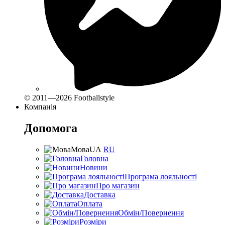
© 2011—2026 Footballstyle
Компанія
Допомога
Мова
UA
RU
Головна
Новини
Програма лояльності
Про магазин
Доставка
Оплата
Обмін/Повернення
Розміри