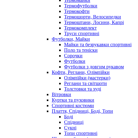
Термомайки
Термофутболки
Термокофти
Термошорти, Велосипедки
Термоштани, Лосини, Капрі
Термокомплект
Труси спортивні
Футболки, Майки
Майки та безрукавки спортивні
Поло та теніски
Сорочки
Футболки
Футболки з довгим рукавом
Кофти, Реглани, Олімпійки
Олімпійки (мастерки)
Реглани та світшоти
Толстовки та худі
Вітровки
Куртки та пуховики
Спортивні костюми
Плаття, Спідниці, Боді, Топи
Боді
Спідниці
Сукні
Топи спортивні