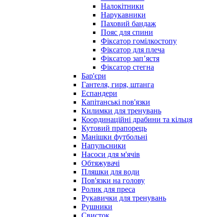
Налокітники
Нарукавники
Паховий бандаж
Пояс для спини
Фіксатор гомілкостопу
Фіксатор для плеча
Фіксатор запʼястя
Фіксатор стегна
Бар'єри
Гантеля, гиря, штанга
Еспандери
Капітанські пов'язки
Килимки для тренувань
Координаційні драбини та кільця
Кутовий прапорець
Манішки футбольні
Напульсники
Насоси для м'ячів
Обтяжувачі
Пляшки для води
Пов'язки на голову
Ролик для преса
Рукавички для тренувань
Рушники
Свисток