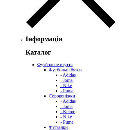
Інформація
Каталог
Футбольне взуття
Футбольні бутси
- Adidas
- Joma
- Nike
- Puma
Сороконіжки
- Adidas
- Joma
- Kelme
- Nike
- Puma
Футзалки