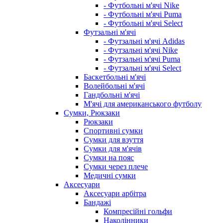
- Футбольні м'ячі Nike
- Футбольні м'ячі Puma
- Футбольні м'ячі Select
Футзальні м'ячі
- Футзальні м'ячі Adidas
- Футзальні м'ячі Nike
- Футзальні м'ячі Puma
- Футзальні м'ячі Select
Баскетбольні м'ячі
Волейбольні м'ячі
Гандбольні м'ячі
М'ячі для американського футболу
Сумки, Рюкзаки
Рюкзаки
Спортивні сумки
Сумки для взуття
Сумки для м'ячів
Сумки на пояс
Сумки через плече
Медичні сумки
Аксесуари
Аксесуари арбітра
Бандажі
Компресійні гольфи
Наколінники