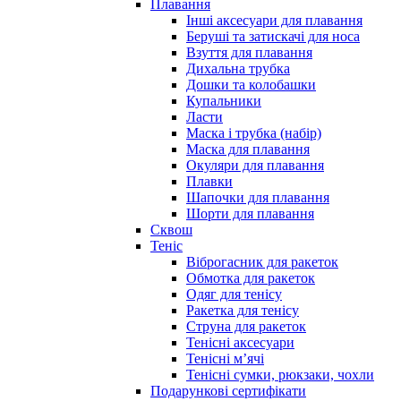
Плавання
Інші аксесуари для плавання
Беруші та затискачі для носа
Взуття для плавання
Дихальна трубка
Дошки та колобашки
Купальники
Ласти
Маска і трубка (набір)
Маска для плавання
Окуляри для плавання
Плавки
Шапочки для плавання
Шорти для плавання
Сквош
Теніс
Віброгасник для ракеток
Обмотка для ракеток
Одяг для тенісу
Ракетка для тенісу
Струна для ракеток
Тенісні аксесуари
Тенісні мʼячі
Тенісні сумки, рюкзаки, чохли
Подарункові сертифікати