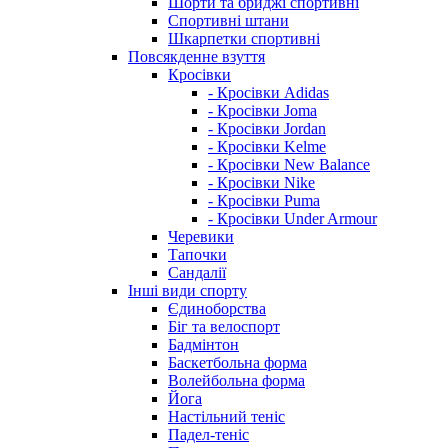
Шорти та бриджі спортивні
Спортивні штани
Шкарпетки спортивні
Повсякденне взуття
Кросівки
- Кросівки Adidas
- Кросівки Joma
- Кросівки Jordan
- Кросівки Kelme
- Кросівки New Balance
- Кросівки Nike
- Кросівки Puma
- Кросівки Under Armour
Черевики
Тапочки
Сандалії
Інші види спорту
Єдиноборства
Біг та велоспорт
Бадмінтон
Баскетбольна форма
Волейбольна форма
Йога
Настільний теніс
Падел-теніс