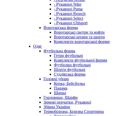
- Рукавиці Nike
- Рукавиці Puma
- Рукавиці Reusch
- Рукавиці Select
- Рукавиці Uhlsport
Воротарська форма
Воротарські светри та кофти
Воротарські штани та шорти
Комплекти воротарської форми
Одяг
Футбольна форма
Гетри футбольні
Комплекти футбольної форми
Футболки футбольні
Шорти футбольні
Суддівська форма
Головні убори
Кепка, Бейсболка
Панама
Шапка
Горловики, Шарфи
Зимові перчатки, Рукавиці
Збірна України
Термобілизна, Білизна Спортивна