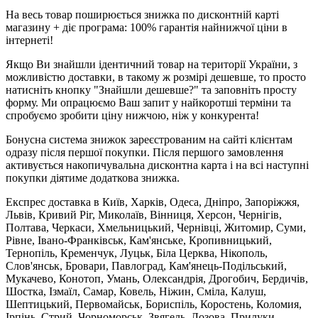
На весь товар поширюється знижка по дисконтній карті
магазину + діє програма: 100% гарантія найнижчої ціни в
інтернеті!
Якщо Ви знайшли ідентичний товар на території України, з
можливістю доставки, в такому ж розмірі дешевше, то просто
натисніть кнопку "Знайшли дешевше?" та заповніть просту
форму. Ми опрацюємо Ваш запит у найкоротші терміни та
спробуємо зробити ціну нижчою, ніж у конкурента!
Бонусна система знижок зареєстрованим на сайті клієнтам
одразу після першої покупки. Після першого замовлення
активується накопичувальна дисконтна карта і на всі наступні
покупки діятиме додаткова знижка.
Експрес доставка в Київ, Харків, Одеса, Дніпро, Запоріжжя,
Львів, Кривий Ріг, Миколаїв, Вінниця, Херсон, Чернігів,
Полтава, Черкаси, Хмельницький, Чернівці, Житомир, Суми,
Рівне, Івано-Франківськ, Кам'янське, Кропивницький,
Тернопіль, Кременчук, Луцьк, Біла Церква, Нікополь,
Слов'янськ, Бровари, Павлоград, Кам'янець-Подільський,
Мукачево, Конотоп, Умань, Олександрія, Дрогобич, Бердичів,
Шостка, Ізмаїл, Самар, Ковель, Ніжин, Сміла, Калуш,
Шептицький, Первомайськ, Бориспіль, Коростень, Коломия,
Ірпінь, Стрий, Чорноморськ, Звягель, Лозова, Прилуки,