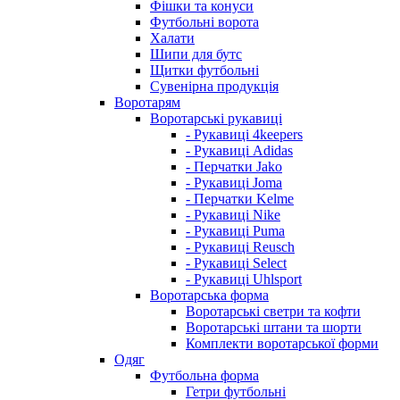
Фішки та конуси
Футбольні ворота
Халати
Шипи для бутс
Щитки футбольні
Сувенірна продукція
Воротарям
Воротарські рукавиці
- Рукавиці 4keepers
- Рукавиці Adidas
- Перчатки Jako
- Рукавиці Joma
- Перчатки Kelme
- Рукавиці Nike
- Рукавиці Puma
- Рукавиці Reusch
- Рукавиці Select
- Рукавиці Uhlsport
Воротарська форма
Воротарські светри та кофти
Воротарські штани та шорти
Комплекти воротарської форми
Одяг
Футбольна форма
Гетри футбольні