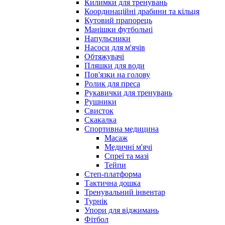
Килимки для тренувань
Координаційні драбини та кільця
Кутовий прапорець
Манішки футбольні
Напульсники
Насоси для м'ячів
Обтяжувачі
Пляшки для води
Пов'язки на голову
Ролик для преса
Рукавички для тренувань
Рушники
Свисток
Скакалка
Спортивна медицина
Масаж
Медичні м'ячі
Спреї та мазі
Тейпи
Степ-платформа
Тактична дошка
Тренувальний інвентар
Турнік
Упори для віджимань
Фітбол