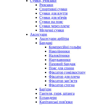
Сумки, Рюкзаки
Рюкзаки
Спортивні сумки
Сумки для взуття
Сумки для м'ячів
Сумки на пояс
Сумки через плече
Медичні сумки
Аксесуари
Аксесуари арбітра
Бандажі
Компресійні гольфи
Наколінники
Налокітники
Нарукавники
Паховий бандаж
Пояс для спини
Фіксатор гомілкостопу
Фіксатор для плеча
Фіксатор запʼястя
Фіксатор стегна
Бар'єри
Гантеля, гиря, штанга
Еспандери
Капітанські пов'язки