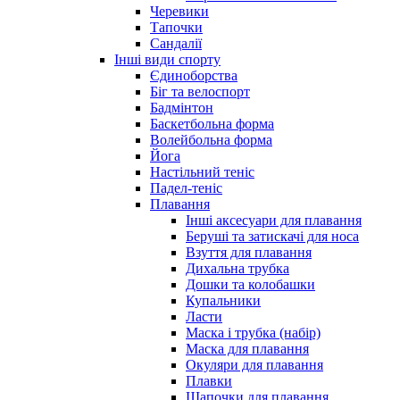
Черевики
Тапочки
Сандалії
Інші види спорту
Єдиноборства
Біг та велоспорт
Бадмінтон
Баскетбольна форма
Волейбольна форма
Йога
Настільний теніс
Падел-теніс
Плавання
Інші аксесуари для плавання
Беруші та затискачі для носа
Взуття для плавання
Дихальна трубка
Дошки та колобашки
Купальники
Ласти
Маска і трубка (набір)
Маска для плавання
Окуляри для плавання
Плавки
Шапочки для плавання