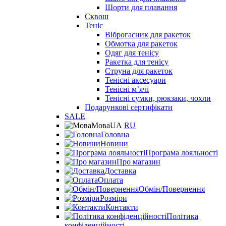
Шорти для плавання
Сквош
Теніс
Віброгасник для ракеток
Обмотка для ракеток
Одяг для тенісу
Ракетка для тенісу
Струна для ракеток
Тенісні аксесуари
Тенісні мʼячі
Тенісні сумки, рюкзаки, чохли
Подарункові сертифікати
SALE
Мова
UA
RU
Головна
Новини
Програма лояльності
Про магазин
Доставка
Оплата
Обмін/Повернення
Розміри
Контакти
Політика
конфіденційності