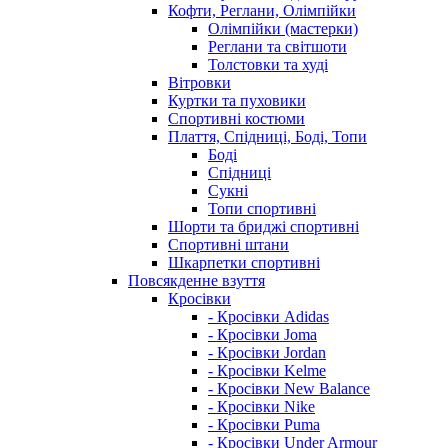
Кофти, Реглани, Олімпійки
Олімпійки (мастерки)
Реглани та світшоти
Толстовки та худі
Вітровки
Куртки та пуховики
Спортивні костюми
Плаття, Спідниці, Боді, Топи
Боді
Спідниці
Сукні
Топи спортивні
Шорти та бриджі спортивні
Спортивні штани
Шкарпетки спортивні
Повсякденне взуття
Кросівки
- Кросівки Adidas
- Кросівки Joma
- Кросівки Jordan
- Кросівки Kelme
- Кросівки New Balance
- Кросівки Nike
- Кросівки Puma
- Кросівки Under Armour