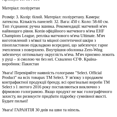
Матеріал: поліуретан
Розмір: 3. Колір: білий. Матеріал: поліуретану. Камера:
латексна. Кількість панелей: 32. Вага: 450 г. Коло: 58-60 см.
Тип з'єднання: ручна зшивка. Рекомендації: матчевий м'яч
найвищого рівня. Копія офіційного матчевого м'яча EHF
Champions League, репліка матчового м'яча Ultimate. М'яч
виготовлений з м'якої та міцної синтетичної шкіри з
пінопластовою підкладкою всередині, що забезпечує гарне
зчеплення з поверхнею. Внутрішня оболонка Zero-Wing
забезпечує оптимальну округлість м'яча. М'яч приємно лежить
у руці – зі смолою чи без неї. Схвалено ЄГФ. Країна-
виробник: Пакистан
Увага! Перевіряйте наявність голограми "Select. Official
Product" на всіх товарах ТМ Select. У зв'язку з продажем
контрафактної продукції бренду, всі оригінальні вироби ТМ
Select з 1 лютого 2016 року поставляються виключно з
фірмовою голограмою. Якщо продукт не має голографічного
захисту, ви ризикуєте придбати підробку сумнівної якості.
Будьте пильні!
Увага! ГАРАНТІЯ 30 днів на шви та ніпель.