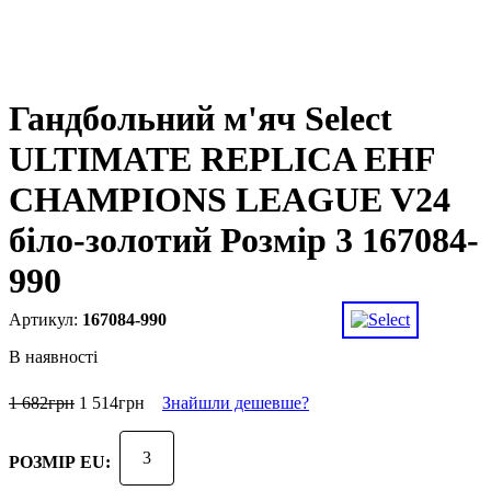
Гандбольний м'яч Select
ULTIMATE REPLICA EHF
CHAMPIONS LEAGUE V24
біло-золотий Розмір 3 167084-
990
167084-990
В наявності
1 682
грн
1 514
грн
Знайшли дешевше?
3
РОЗМІР EU: