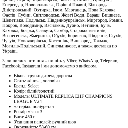
Енергодар, Нововолинськ, Горішні Плавні, Білгород-
Дністровський, Охтирка, Ізюм, Марганець, Нова Каховка,
Фастів, Лубни, Світловодськ, Жовті Води, Вараш, Вишневе,
Шепетівка, Подільськ, Південноукраїнськ, Миргород, Ромни,
Покров, Володимир, Васильків, Дубно, Нетішин, Буча,
Каховка, Боярка, Славута, Самбір, Старокостянтинів,
Вознесенськ, Жмеринка, Обухів, Борислав, Південне, Глухів,
Чугуїв, Новояворівськ, Костопіль, Вишгород, Токмак,
Могилів-Подільський, Синельникове, а також доставка по
Україні.
Залишилися питання – пишіть у Viber, WhatsApp, Telegram,
Facebook, Instagram і ми допоможемо з вибором.
Вікова група:
дитяча, доросла
Стать:
жіноча, чоловіча
Бренд:
Select
Колір:
білий/золотий
Модель:
ULTIMATE REPLICA EHF CHAMPIONS
LEAGUE V24
матеріал:
поліуретан
Розмір м'яча:
3
Вага:
450 г
З'єднання панелей:
ручний шов
Окружність:
58-60 см