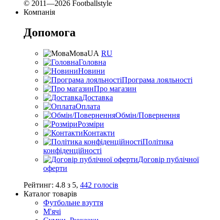
© 2011—2026 Footballstyle
Компанія
Допомога
Мова
UA
RU
Головна
Новини
Програма лояльності
Про магазин
Доставка
Оплата
Обмін/Повернення
Розміри
Контакти
Політика
конфіденційності
Договір публічної
оферти
Рейтинг:
4.8
з
5
,
442
голосів
Каталог товарів
Футбольне взуття
М'ячі