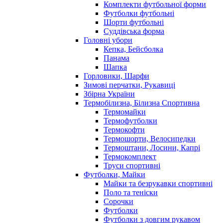
Комплекти футбольної форми
Футболки футбольні
Шорти футбольні
Суддівська форма
Головні убори
Кепка, Бейсболка
Панама
Шапка
Горловики, Шарфи
Зимові перчатки, Рукавиці
Збірна України
Термобілизна, Білизна Спортивна
Термомайки
Термофутболки
Термокофти
Термошорти, Велосипедки
Термоштани, Лосини, Капрі
Термокомплект
Труси спортивні
Футболки, Майки
Майки та безрукавки спортивні
Поло та теніски
Сорочки
Футболки
Футболки з довгим рукавом