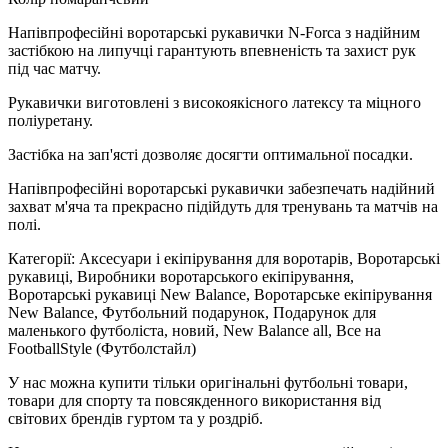
Напівпрофесійні воротарські рукавички N-Forca з надійним
застібкою на липучці гарантують впевненість та захист рук
під час матчу.
Рукавички виготовлені з високоякісного латексу та міцного
поліуретану.
Застібка на зап'ясті дозволяє досягти оптимальної посадки.
Напівпрофесійні воротарські рукавички забезпечать надійний
захват м'яча та прекрасно підійдуть для тренувань та матчів на
полі.
Категорії: Аксесуари і екіпірування для воротарів, Воротарські
рукавиці, Виробники воротарського екіпірування,
Воротарські рукавиці New Balance, Воротарське екіпірування
New Balance, Футбольний подарунок, Подарунок для
маленького футболіста, новий, New Balance all, Все на
FootballStyle (Футболстайл)
У нас можна купити тільки оригінальні футбольні товари,
товари для спорту та повсякденного використання від
світових брендів гуртом та у роздріб.