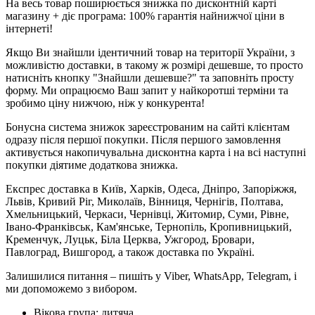
На весь товар поширюється знижка по дисконтній карті
магазину + діє програма: 100% гарантія найнижчої ціни в
інтернеті!
Якщо Ви знайшли ідентичний товар на території України, з
можливістю доставки, в такому ж розмірі дешевше, то просто
натисніть кнопку "Знайшли дешевше?" та заповніть просту
форму. Ми опрацюємо Ваш запит у найкоротші терміни та
зробимо ціну нижчою, ніж у конкурента!
Бонусна система знижок зареєстрованим на сайті клієнтам
одразу після першої покупки. Після першого замовлення
активується накопичувальна дисконтна карта і на всі наступні
покупки діятиме додаткова знижка.
Експрес доставка в Київ, Харків, Одеса, Дніпро, Запоріжжя,
Львів, Кривий Ріг, Миколаїв, Вінниця, Чернігів, Полтава,
Хмельницький, Черкаси, Чернівці, Житомир, Суми, Рівне,
Івано-Франківськ, Кам'янське, Тернопіль, Кропивницький,
Кременчук, Луцьк, Біла Церква, Ужгород, Бровари,
Павлоград, Вишгород, а також доставка по Україні.
Залишилися питання – пишіть у Viber, WhatsApp, Telegram, і
ми допоможемо з вибором.
Вікова група:
дитяча