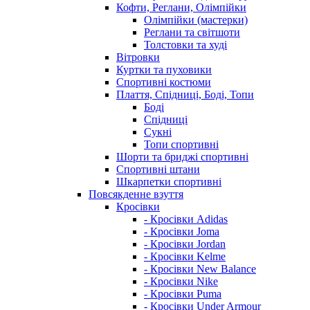
Кофти, Реглани, Олімпійки
Олімпійки (мастерки)
Реглани та світшоти
Толстовки та худі
Вітровки
Куртки та пуховики
Спортивні костюми
Плаття, Спідниці, Боді, Топи
Боді
Спідниці
Сукні
Топи спортивні
Шорти та бриджі спортивні
Спортивні штани
Шкарпетки спортивні
Повсякденне взуття
Кросівки
- Кросівки Adidas
- Кросівки Joma
- Кросівки Jordan
- Кросівки Kelme
- Кросівки New Balance
- Кросівки Nike
- Кросівки Puma
- Кросівки Under Armour