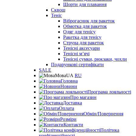
Шорти для плавання
Сквош
Теніс
Віброгасник для ракеток
Обмотка для ракеток
Одяг для тенісу
Ракетка для тенісу
Струна для ракеток
Тенісні аксесуари
Тенісні мʼячі
Тенісні сумки, рюкзаки, чохли
Подарункові сертифікати
SALE
Мова
UA
RU
Головна
Новини
Програма лояльності
Про магазин
Доставка
Оплата
Обмін/Повернення
Розміри
Контакти
Політика
конфіденційності