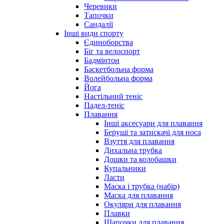
Черевики
Тапочки
Сандалії
Інші види спорту
Єдиноборства
Біг та велоспорт
Бадмінтон
Баскетбольна форма
Волейбольна форма
Йога
Настільний теніс
Падел-теніс
Плавання
Інші аксесуари для плавання
Беруші та затискачі для носа
Взуття для плавання
Дихальна трубка
Дошки та колобашки
Купальники
Ласти
Маска і трубка (набір)
Маска для плавання
Окуляри для плавання
Плавки
Шапочки для плавання