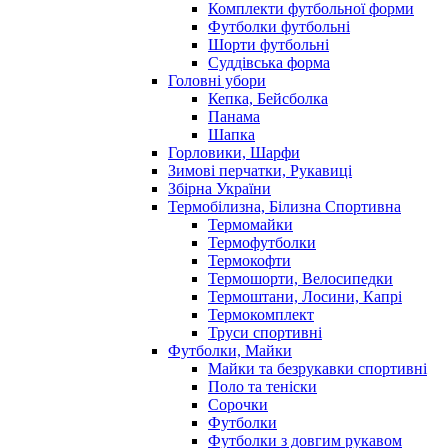
Комплекти футбольної форми
Футболки футбольні
Шорти футбольні
Суддівська форма
Головні убори
Кепка, Бейсболка
Панама
Шапка
Горловики, Шарфи
Зимові перчатки, Рукавиці
Збірна України
Термобілизна, Білизна Спортивна
Термомайки
Термофутболки
Термокофти
Термошорти, Велосипедки
Термоштани, Лосини, Капрі
Термокомплект
Труси спортивні
Футболки, Майки
Майки та безрукавки спортивні
Поло та теніски
Сорочки
Футболки
Футболки з довгим рукавом