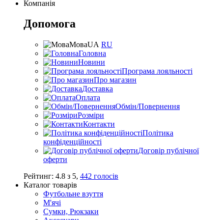
Компанія
Допомога
Мова
UA
RU
Головна
Новини
Програма лояльності
Про магазин
Доставка
Оплата
Обмін/Повернення
Розміри
Контакти
Політика
конфіденційності
Договір публічної
оферти
Рейтинг:
4.8
з
5
,
442
голосів
Каталог товарів
Футбольне взуття
М'ячі
Сумки, Рюкзаки