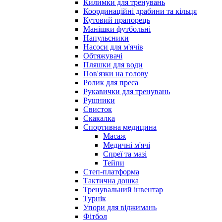
Килимки для тренувань
Координаційні драбини та кільця
Кутовий прапорець
Манішки футбольні
Напульсники
Насоси для м'ячів
Обтяжувачі
Пляшки для води
Пов'язки на голову
Ролик для преса
Рукавички для тренувань
Рушники
Свисток
Скакалка
Спортивна медицина
Масаж
Медичні м'ячі
Спреї та мазі
Тейпи
Степ-платформа
Тактична дошка
Тренувальний інвентар
Турнік
Упори для віджимань
Фітбол