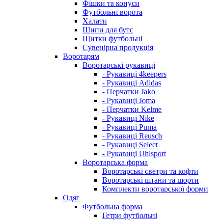
Фішки та конуси
Футбольні ворота
Халати
Шипи для бутс
Щитки футбольні
Сувенірна продукція
Воротарям
Воротарські рукавиці
- Рукавиці 4keepers
- Рукавиці Adidas
- Перчатки Jako
- Рукавиці Joma
- Перчатки Kelme
- Рукавиці Nike
- Рукавиці Puma
- Рукавиці Reusch
- Рукавиці Select
- Рукавиці Uhlsport
Воротарська форма
Воротарські светри та кофти
Воротарські штани та шорти
Комплекти воротарської форми
Одяг
Футбольна форма
Гетри футбольні