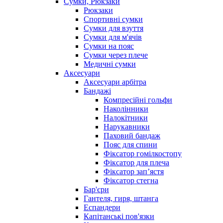
Сумки, Рюкзаки
Рюкзаки
Спортивні сумки
Сумки для взуття
Сумки для м'ячів
Сумки на пояс
Сумки через плече
Медичні сумки
Аксесуари
Аксесуари арбітра
Бандажі
Компресійні гольфи
Наколінники
Налокітники
Нарукавники
Паховий бандаж
Пояс для спини
Фіксатор гомілкостопу
Фіксатор для плеча
Фіксатор запʼястя
Фіксатор стегна
Бар'єри
Гантеля, гиря, штанга
Еспандери
Капітанські пов'язки